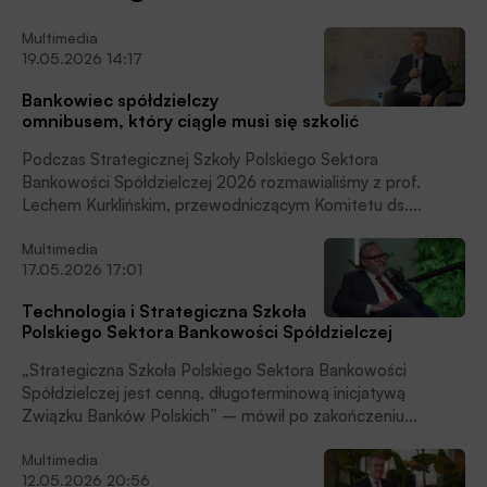
Multimedia
19.05.2026 14:17
Bankowiec spółdzielczy
omnibusem, który ciągle musi się szkolić
Podczas Strategicznej Szkoły Polskiego Sektora
Bankowości Spółdzielczej 2026 rozmawialiśmy z prof.
Lechem Kurklińskim, przewodniczącym Komitetu ds.
Standardów Kwalifikacyjnych Związku Banków Polskich,
Multimedia
współtwórcą programów szkoleniowych oraz ścieżek
17.05.2026 17:01
certyfikacyjnych dla bankowców.
Technologia i Strategiczna Szkoła
Polskiego Sektora Bankowości Spółdzielczej
„Strategiczna Szkoła Polskiego Sektora Bankowości
Spółdzielczej jest cenną, długoterminową inicjatywą
Związku Banków Polskich” – mówił po zakończeniu
dwudniowego spotkania z menedżerami sektora w Łodzi
Multimedia
Bartłomiej Nocoń, dyrektor Zespołu Systemów Płatniczych i
12.05.2026 20:56
Bankowości Elektronicznej w Związku Banków Polskich,