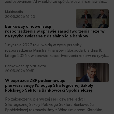
zastosowaniom AI w sektorze spółdzielczym rozmawialiśmy
z prof. Arturem Modlińskim, kierownikiem Centrum Badań
Multimedia
nad Sztuczną Inteligencją i Cyberkomunikacją na Wydziale
20.03.2026 15:20
Zarządzania Uniwersytetu Łódzkiego.
Bankowcy o nowelizacji
rozporządzenia w sprawie zasad tworzenia rezerw
na ryzyko związane z działalnością banków
1 stycznia 2027 roku wejdą w życie przepisy
rozporządzenia Ministra Finansów i Gospodarki z dnia 18
lutego 2026 r. w sprawie zasad tworzenia rezerw na ryzyko
związane z działalnością banków. O nowelizację
Bankowość spółdzielcza
rozporządzenia obowiązującego już od kilkunastu lat
20.03.2026 10:51
zabiegał sektor banków spółdzielczych wspierany przez
Związek Banków Polskich. Spotkanie bankowców podczas
Wiceprezes ZBP podsumowuje
Strategicznej Szkoły Polskiego Sektora Bankowości
pierwszą sesję IV. edycji Strategicznej Szkoły
Spółdzielczej było okazją do zebrania komentarzy osób,
Polskiego Sektora Bankowości Spółdzielczej
które były zaangażowane w dialog między sektorem
bankowym a Urzędem Komisji Nadzoru Finansowego, dzięki
Po zakończeniu pierwszej sesji czwartej edycji
któremu udało się uzyskać kompromisowe rozwiązanie
Strategicznej Szkoły Polskiego Sektora Bankowości
korzystne dla sektora banków spółdzielczych i zgodne z
Spółdzielczej rozmawialiśmy z Włodzimierzem Kicińskim,