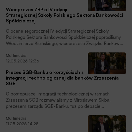
członek zarządu Europejskiej Rady ds. Płatności (EPC).
Wiceprezes ZBP o IV edycji
Strategicznej Szkoły Polskiego Sektora Bankowości
Spółdzielczej
O ocenę tegorocznej IV edycji Strategicznej Szkoły
Polskiego Sektora Bankowości Spółdzielczej poprosiliśmy
Włodzimierza Kicińskiego, wiceprezesa Związku Banków
Polskich, który jest organizatorem tego cyklicznego
Multimedia
wydarzenia.
12.05.2026 12:36
Prezes SGB-Banku o korzyściach z
integracji technologicznej dla banków Zrzeszenia
SGB
O postępującej integracji technologicznej w ramach
Zrzeszenia SGB rozmawialiśmy z Mirosławem Skibą,
prezesem zarządu SGB-Banku, tuż po debacie
podsumowującej pierwszy dzień drugiej sesji Strategicznej
Multimedia
Szkoły Polskiego Sektora Bankowości Spółdzielczej 2026.
11.05.2026 14:28