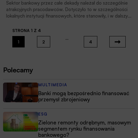
Sektor bankowy przez całe dekady należał do szczególnie
atrakcyjnych pracodawców. Dotyczyło to w szczególności
lokalnych instytucji finansowych, które stanowiły, i w dalszym
ciągu stanowią, centra kompetencyjne dla członków
społeczności lokalnych, jak również przedsiębiorców czy
STRONA 1 Z 4
jednostek samorządu terytorialnego. O tym, jak kształtuje
…
się struktura zatrudnienia w bankach lokalnych, i jak
1
2
4
wyzwania współczesnego rynku pracy wpływają na
funkcjonowanie tej branży, mówił podczas Strategicznej
Szkoły Polskiego Sektora Bankowości Spółdzielczej 2025
prof. SGH Lech Kurkliński, przewodniczący Komitetu ds.
Polecamy
Standardów Kwalifikacyjnych w Bankowości Polskiej.
MULTIMEDIA
Banki mogą bezpośrednio finansować
przemysł zbrojeniowy
ESG
Zielone remonty odrębnym, masowym
segmentem rynku finansowania
bankowego?