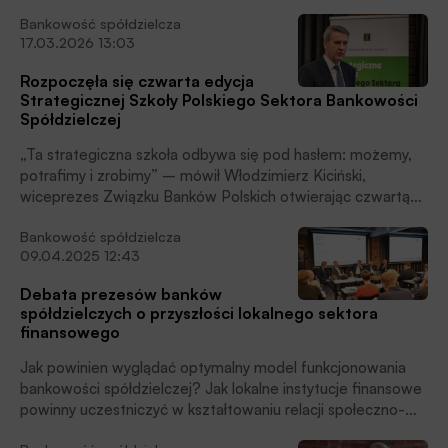
oczekiwaniami regulatora.
wiceprezesem Związku Banków Polskich (ZBP).
Bankowość spółdzielcza
17.03.2026 13:03
Rozpoczęła się czwarta edycja
Strategicznej Szkoły Polskiego Sektora Bankowości
Spółdzielczej
„Ta strategiczna szkoła odbywa się pod hasłem: możemy,
potrafimy i zrobimy” – mówił Włodzimierz Kiciński,
wiceprezes Związku Banków Polskich otwierając czwartą
edycję Strategicznej Szkoły Polskiego Sektora Bankowości
Bankowość spółdzielcza
Spółdzielczej.
09.04.2025 12:43
Debata prezesów banków
spółdzielczych o przyszłości lokalnego sektora
finansowego
Jak powinien wyglądać optymalny model funkcjonowania
bankowości spółdzielczej? Jak lokalne instytucje finansowe
powinny uczestniczyć w kształtowaniu relacji społeczno-
gospodarczych w swych małych ojczyznach, budując tym