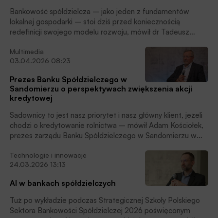
Bankowość spółdzielcza – jako jeden z fundamentów
lokalnej gospodarki – stoi dziś przed koniecznością
redefinicji swojego modelu rozwoju, mówił dr Tadeusz
Białek, prezes Związku Banków Polskich otwierając II. sesję
Multimedia
czwartej edycji Strategicznej Szkoły Polskiego Sektora
03.04.2026 08:23
Bankowości Spółdzielczej.
Prezes Banku Spółdzielczego w
Sandomierzu o perspektywach zwiększenia akcji
kredytowej
Sadownicy to jest nasz priorytet i nasz główny klient, jeżeli
chodzi o kredytowanie rolnictwa – mówił Adam Kościołek,
prezes zarządu Banku Spółdzielczego w Sandomierzu w
wywiadzie udzielnym BANK.pl podczas Strategicznej Szkoły
Technologie i innowacje
Polskiego Sektora Bankowości Spółdzielczej.
24.03.2026 13:13
AI w bankach spółdzielczych
Tuż po wykładzie podczas Strategicznej Szkoły Polskiego
Sektora Bankowości Spółdzielczej 2026 poświęconym