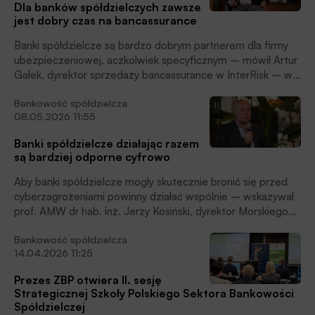
Dla banków spółdzielczych zawsze
jest dobry czas na bancassurance
Banki spółdzielcze są bardzo dobrym partnerem dla firmy
ubezpieczeniowej, aczkolwiek specyficznym – mówił Artur
Gałek, dyrektor sprzedaży bancassurance w InterRisk – w
wywiadzie dla BANK.pl nagranym podczas Strategicznej
Bankowość spółdzielcza
Szkoły Polskiego Sektora Bankowości Spółdzielczej 2026.
08.05.2026 11:55
Banki spółdzielcze działając razem
są bardziej odporne cyfrowo
Aby banki spółdzielcze mogły skutecznie bronić się przed
cyberzagrożeniami powinny działać wspólnie – wskazywał
prof. AMW dr hab. inż. Jerzy Kosiński, dyrektor Morskiego
Centrum Cyberbezpieczeństwa, Akademia Marynarki
Bankowość spółdzielcza
Wojennej w Gdyni – w rozmowie nagranej podczas
14.04.2026 11:25
Strategicznej Szkoły Polskiego Sektora Bankowości
Spółdzielczej 2026.
Prezes ZBP otwiera II. sesję
Strategicznej Szkoły Polskiego Sektora Bankowości
Spółdzielczej