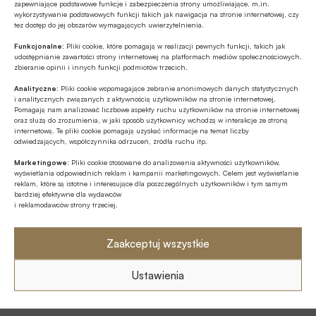
zapewniające podstawowe funkcje i zabezpieczenia strony umożliwiające, m.in.
Sektora Bankowości Spółdzielczej 2025 o wdrażaniu
wykorzystywanie podstawowych funkcji takich jak nawigacja na stronie internetowej, czy
Europejskiego Aktu o Dostępności
tez dostęp do jej obszarów wymagających uwierzytelnienia.
Funkcjonalne:
Pliki cookie, które pomagają w realizacji pewnych funkcji, takich jak
Dostępność usług bankowych dla wszystkich bez wyjątku,
udostępnianie zawartości strony internetowej na platformach mediów społecznościowych,
ze szczegónym uwzględnieniem osób z
zbieranie opinii i innych funkcji podmiotów trzecich.
niepełnosprawnosciami czy seniorów, ma znaczenie
Analityczne:
Pliki cookie wspomagające zebranie anonimowych danych statystycznych
absolutnie pierwszoplanowe, podkreślili eksperci podczas
i analitycznych związanych z aktywnością użytkowników na stronie internetowej.
Bankowość spółdzielcza
drugiego dnia Strategicznej Szkoły Polskiego Sektora
Pomagają nam analizować liczbowe aspekty ruchu użytkowników na stronie internetowej
06.03.2025 11:58
oraz służą do zrozumienia, w jaki sposób użytkownicy wchodzą w interakcje ze stroną
Bankowości Spółdzielczej 2025. Od czerwca 2025 roku
internetową. Te pliki cookie pomagają uzyskać informacje na temat liczby
zobowiązania w tym zakresie mają wymiar nie tylko etyczny,
odwiedzających, współczynnika odrzuceń, źródła ruchu itp.
Jak być skutecznym liderem w
ale i prawny – a to za sprawą Europejskiego Aktu o
organizacji?
Marketingowe:
Pliki cookie stosowane do analizowania aktywności użytkowników,
Dostępności, który nakłada na niektóre sektory gospodarki,
wyświetlania odpowiednich reklam i kampanii marketingowych. Celem jest wyświetlanie
w tym banki, określone powinności w zakresie umożliwienia
reklam, które są istotne i interesujące dla poszczególnych użytkowników i tym samym
Przywództwo to jest przede wszystkim nieustanne
bardziej efektywne dla wydawców
korzystania z ich usług osobom ze szczególnymi
szukanie prawdy, budowanie zaufania zespołu i
i reklamodawców strony trzeciej.
potrzebami.
konfrontowanie tego zespołu z rzeczywistością. Chodzi o
to, żeby mobilizować ludzi i angażować ich do budowania
Zaakceptuj wszystkie
Bankowość spółdzielcza
lepszej przyszłości – podkreślał Jacek Kalisz, ekspert w
06.03.2025 09:21
zakresie doradztwa strategicznego i mentoringu liderów, z
Ustawienia
ponad 30-letnim doświadczeniem w sektorze bankowym,
Rozwój osobisty pracowników
podczas prezentacji dla uczestników Strategicznej Szkoły
podstawą polityki HR banków spółdzielczych
Polskiego Sektora Bankowości Spółdzielczej 2025.