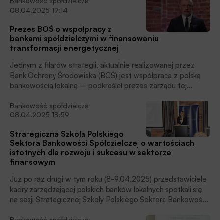
Bankowość spółdzielcza
samym swą przewagę konkurencyjną? Kwestie te były
08.04.2025 19:14
przedmiotem debaty eksperckiej, moderowanej przez
wiceprezesa ZBP, Włodzimierza Kicińskiego, podczas
Prezes BOŚ o współpracy z
Strategicznej Szkoły Polskiego Sektora Bankowości
bankami spółdzielczymi w finansowaniu
Spółdzielczej.
transformacji energetycznej
Jednym z filarów strategii, aktualnie realizowanej przez
Bank Ochrony Środowiska (BOŚ) jest współpraca z polską
bankowością lokalną – podkreślał prezes zarządu tej
instytucji, Bartosz Kublik, podczas drugiej sesji tegorocznej
Bankowość spółdzielcza
Strategicznej Szkoły Polskiego Sektora Bankowości
08.04.2025 18:59
Spółdzielczej. Znaczną część swego wystąpienia poświęcił
współfinansowaniu tzw. zielonych projektów ze
Strategiczna Szkoła Polskiego
spółdzielcami, zarówno na szczeblu regionalnym, jak i
Sektora Bankowości Spółdzielczej o wartościach
lokalnym.
istotnych dla rozwoju i sukcesu w sektorze
finansowym
Już po raz drugi w tym roku (8-9.04.2025) przedstawiciele
kadry zarządzającej polskich banków lokalnych spotkali się
na sesji Strategicznej Szkoły Polskiego Sektora Bankowości
Spółdzielczej. – Przed nami, Szanowni Państwo, dwa dni
Bankowość spółdzielcza