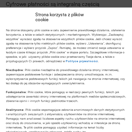
Cyfrowe płatności są integralną częścią
planowania podróży online: od rezerwacji lotów i
Strona korzysta z plików
noclegów, po zakup dodatkowych usług. Trend ten
cookie
widać również podczas podróży do krajów z inną
Na stronie stosujemy pliki cookie w celu zapewnienie prawidłowego działania, ułatwienia
walutą i zakupów na miejscu – dokładnie połowa
korzystania, a także w celach statystycznych i marketingowych. Wybierając „Zaakceptuj
wszystkie” wyrażasz zgodę na stosowanie wszystkich plików cookie. Jeśli chcesz wyrazić
Polaków wybiera wówczas płatność kartą, której
zgodę na stosowanie tylko niektórych plików cookie, wybierz „Ustawienia”, skonfiguruj
preferencje i wybierz przycisk „Zapisz”. Pamiętaj, że możesz zmienić swoje ustawienia w
używają na co dzień w swoim kraju. Dużą
każdym czasie klikając przycisk „Pliki cookie” w stopce portalu. Szczegółowe informacje o
sposobie, w jaki używamy plików cookie oraz przetwarzamy Twoje dane, a także o
popularnością cieszą się także transakcje
przysługujących Ci prawach, odnajdziesz w
Polityce prywatności
.
realizowane za pomocą smartfona, smartwatcha
Niezbędne:
Pliki cookie niezbędne do prawidłowego działania strony internetowej,
lub portfela cyfrowego – korzysta z nich ponad
zapewniające podstawowe funkcje i zabezpieczenia strony umożliwiające, m.in.
wykorzystywanie podstawowych funkcji takich jak nawigacja na stronie internetowej, czy
jedna trzecia respondentów.
tez dostęp do jej obszarów wymagających uwierzytelnienia.
Funkcjonalne:
Pliki cookie, które pomagają w realizacji pewnych funkcji, takich jak
Zachowania te pokazują wyraźną zmianę –
udostępnianie zawartości strony internetowej na platformach mediów społecznościowych,
zbieranie opinii i innych funkcji podmiotów trzecich.
podróż staje się dziś spójnym, cyfrowym
Analityczne:
Pliki cookie wspomagające zebranie anonimowych danych statystycznych
doświadczeniem, w którym AI oraz płatności
i analitycznych związanych z aktywnością użytkowników na stronie internetowej.
Pomagają nam analizować liczbowe aspekty ruchu użytkowników na stronie internetowej
towarzyszą wielu użytkownikom na niemal każdym
oraz służą do zrozumienia, w jaki sposób użytkownicy wchodzą w interakcje ze stroną
etapie wyjazdu.
internetową. Te pliki cookie pomagają uzyskać informacje na temat liczby
odwiedzających, współczynnika odrzuceń, źródła ruchu itp.