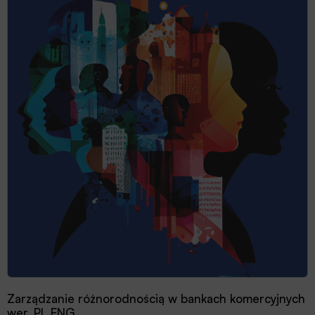
Zarządzanie różnorodnością w bankach komercyjnych
wer. PL ENG