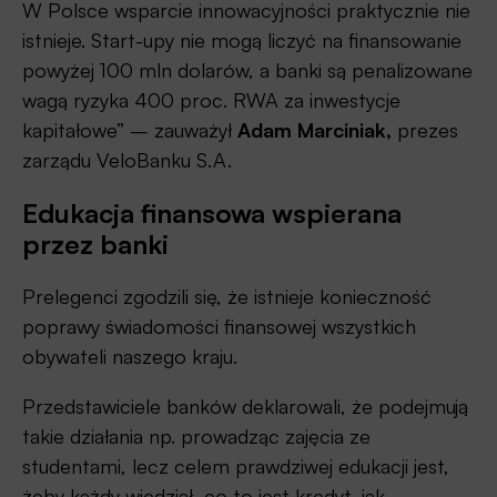
W Polsce wsparcie innowacyjności praktycznie nie
istnieje. Start-upy nie mogą liczyć na finansowanie
powyżej 100 mln dolarów, a banki są penalizowane
wagą ryzyka 400 proc. RWA za inwestycje
kapitałowe” – zauważył
Adam Marciniak,
prezes
zarządu VeloBanku S.A.
Edukacja finansowa wspierana
przez banki
Prelegenci zgodzili się, że istnieje konieczność
poprawy świadomości finansowej wszystkich
obywateli naszego kraju.
Przedstawiciele banków deklarowali, że podejmują
takie działania np. prowadząc zajęcia ze
studentami, lecz celem prawdziwej edukacji jest,
żeby każdy wiedział, co to jest kredyt, jak