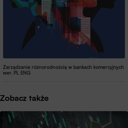
Zarządzanie różnorodnością w bankach komercyjnych
Przewodnik dobrych praktyk 2025
wer. PL ENG
Zobacz także