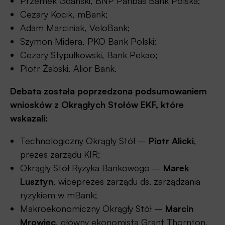
Przemek Gdański, BNP Paribas Bank Polska;
Cezary Kocik, mBank;
Adam Marciniak, VeloBank;
Szymon Midera, PKO Bank Polski;
Cezary Stypułkowski, Bank Pekao;
Piotr Żabski, Alior Bank.
Debata została poprzedzona podsumowaniem
wniosków z Okrągłych Stołów EKF, które
wskazali:
Technologiczny Okrągły Stół –
Piotr Alicki
,
prezes zarządu KIR;
Okrągły Stół Ryzyka Bankowego –
Marek
Lusztyn
, wiceprezes zarządu ds. zarządzania
ryzykiem w mBank;
Makroekonomiczny Okrągły Stół –
Marcin
Mrowiec
, główny ekonomista Grant Thornton,