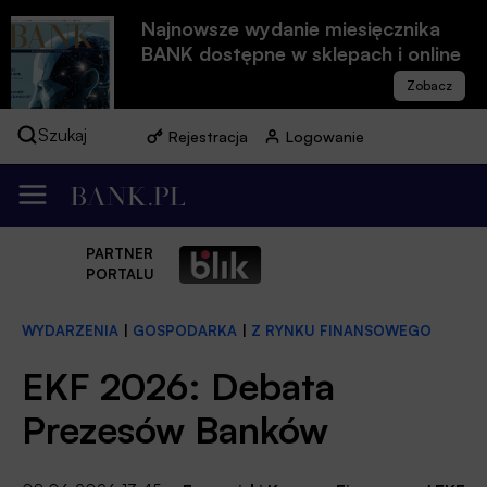
Najnowsze wydanie miesięcznika
BANK dostępne w sklepach i online
Szukaj
Rejestracja
Logowanie
PARTNER
PORTALU
WYDARZENIA
|
GOSPODARKA
|
Z RYNKU FINANSOWEGO
EKF 2026: Debata
Prezesów Banków