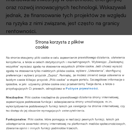
oraz rozwój innowacyjnych technologii. Wskazywali
jednak, że finansowanie tych projektów ze względu
na ryzyka z nimi związane, jest często na granicy
rentowności.
Strona korzysta z plików
Michał Gajewski
, prezes zarządu Erste Bank
cookie
Polska stwierdził, że „Mitem jest twierdzenie, że
Na stronie stosujemy pliki cookie w celu zapewnienie prawidłowego działania, ułatwienia
sektor bankowy nie chce finansować obronności.
korzystania, a także w celach statystycznych i marketingowych. Wybierając „Zaakceptuj
wszystkie” wyrażasz zgodę na stosowanie wszystkich plików cookie. Jeśli chcesz wyrazić
Dziś praktycznie wszystkie banki uczestniczą w
zgodę na stosowanie tylko niektórych plików cookie, wybierz „Ustawienia”, skonfiguruj
tego typu projektach, często akceptując bardzo
preferencje i wybierz przycisk „Zapisz”. Pamiętaj, że możesz zmienić swoje ustawienia w
każdym czasie klikając przycisk „Pliki cookie” w stopce portalu. Szczegółowe informacje o
niską rentowność.”
sposobie, w jaki używamy plików cookie oraz przetwarzamy Twoje dane, a także o
przysługujących Ci prawach, odnajdziesz w
Polityce prywatności
.
A
Elżbieta Czetwertyńska
, prezes zarządu Citi
Niezbędne:
Pliki cookie niezbędne do prawidłowego działania strony internetowej,
zapewniające podstawowe funkcje i zabezpieczenia strony umożliwiające, m.in.
Handlowy zaznaczyła: „Finansowanie transformacji
wykorzystywanie podstawowych funkcji takich jak nawigacja na stronie internetowej, czy
tez dostęp do jej obszarów wymagających uwierzytelnienia.
energetycznej i obronności wymaga współpracy
Funkcjonalne:
Pliki cookie, które pomagają w realizacji pewnych funkcji, takich jak
całego sektora.
udostępnianie zawartości strony internetowej na platformach mediów społecznościowych,
zbieranie opinii i innych funkcji podmiotów trzecich.