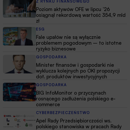
Z RYNKU FINANSOWEGO
Poziom aktywów OFE w lipcu ’26
osiągnął rekordową wartość 354,9 mld
zł
ESG
Fale upałów nie są wyłącznie
problemem pogodowym – to istotne
ryzyko biznesowe
GOSPODARKA
Minister finansów i gospodarki nie
wyklucza kolejnych po OKI propozycji
dot. produktów inwestycyjnych
GOSPODARKA
BIG InfoMonitor o przyczynach
rosnącego zadłużenia polskiego e-
commerce
CYBERBEZPIECZEŃSTWO
Apel Rady Przedsiębiorczości ws.
polskiego stanowiska w pracach Rady