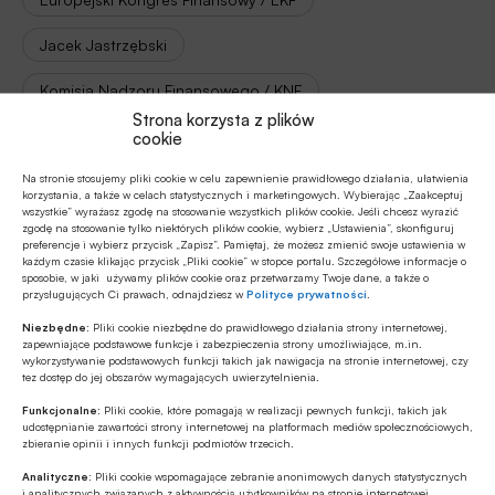
Jacek Jastrzębski
Komisja Nadzoru Finansowego / KNF
Strona korzysta z plików
cookie
Na stronie stosujemy pliki cookie w celu zapewnienie prawidłowego działania, ułatwienia
Autor
korzystania, a także w celach statystycznych i marketingowych. Wybierając „Zaakceptuj
RL
wszystkie” wyrażasz zgodę na stosowanie wszystkich plików cookie. Jeśli chcesz wyrazić
zgodę na stosowanie tylko niektórych plików cookie, wybierz „Ustawienia”, skonfiguruj
preferencje i wybierz przycisk „Zapisz”. Pamiętaj, że możesz zmienić swoje ustawienia w
każdym czasie klikając przycisk „Pliki cookie” w stopce portalu. Szczegółowe informacje o
sposobie, w jaki używamy plików cookie oraz przetwarzamy Twoje dane, a także o
przysługujących Ci prawach, odnajdziesz w
Polityce prywatności
.
Źródło
Niezbędne:
Pliki cookie niezbędne do prawidłowego działania strony internetowej,
BANK.pl
zapewniające podstawowe funkcje i zabezpieczenia strony umożliwiające, m.in.
wykorzystywanie podstawowych funkcji takich jak nawigacja na stronie internetowej, czy
tez dostęp do jej obszarów wymagających uwierzytelnienia.
Funkcjonalne:
Pliki cookie, które pomagają w realizacji pewnych funkcji, takich jak
udostępnianie zawartości strony internetowej na platformach mediów społecznościowych,
Polecamy
zbieranie opinii i innych funkcji podmiotów trzecich.
Analityczne:
Pliki cookie wspomagające zebranie anonimowych danych statystycznych
i analitycznych związanych z aktywnością użytkowników na stronie internetowej.