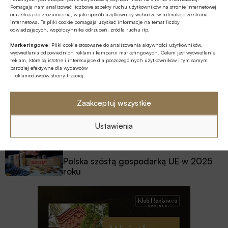
Z RYNKU FINANSOWEGO
Pomagają nam analizować liczbowe aspekty ruchu użytkowników na stronie internetowej
Konieczna zmiana sposobu
oraz służą do zrozumienia, w jaki sposób użytkownicy wchodzą w interakcje ze stroną
internetową. Te pliki cookie pomagają uzyskać informacje na temat liczby
finansowania potrzeb polskich sił
odwiedzających, współczynnika odrzuceń, źródła ruchu itp.
zbrojnych
Marketingowe:
Pliki cookie stosowane do analizowania aktywności użytkowników,
Z RYNKU FINANSOWEGO
wyświetlania odpowiednich reklam i kampanii marketingowych. Celem jest wyświetlanie
reklam, które są istotne i interesujące dla poszczególnych użytkowników i tym samym
Pierwsza emisja BGK obligacji z POLSTR
bardziej efektywne dla wydawców
i reklamodawców strony trzeciej.
Z RYNKU FINANSOWEGO
Zaakceptuj wszystkie
Edukacja finansowa: nowe inicjatywy KE
w ramach strategii unijnej
Ustawienia
GOSPODARKA
Polska szóstą gospodarką UE w 2025
roku