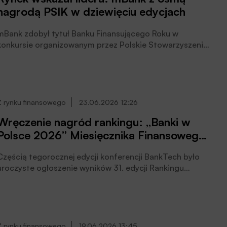
nagrodą PSIK w dziewięciu edycjach
na rynek w okresie wakacyjnym, kiedy rośnie
zainteresowanie kartami podróżnymi i zarządzaniem
finansami w trakcie wyjazdów, poinformował bank.
mBank zdobył tytuł Banku Finansującego Roku w
konkursie organizowanym przez Polskie Stowarzyszenie
Inwestorów Kapitałowych (PSIK). To już ósme
zwycięstwo mBanku w dziewięciu edycjach konkursu –
wynik, który wyraźnie potwierdza pozycję banku jako
lidera finansowania dłużnego dla rynku private equity i
venture capital w Polsce, czytamy w informacji
Z rynku finansowego
23.06.2026 12:26
prasowej.
Wręczenie nagród rankingu: „Banki w
Polsce 2026” Miesięcznika Finansowego
BANK
Częścią tegorocznej edycji konferencji BankTech było
uroczyste ogłoszenie wyników 31. edycji Rankingu
Banków w Polsce, przygotowanego przez Miesięcznik
Finansowy BANK.
Z rynku finansowego
19.06.2026 13:45