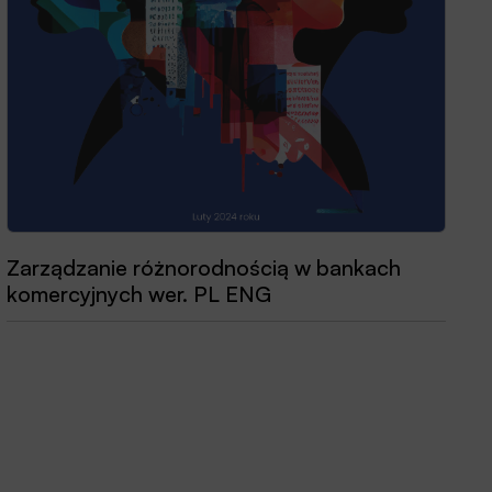
Zarządzanie różnorodnością w bankach
Przewodnik dobrych praktyk 2025
komercyjnych wer. PL ENG