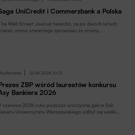
Saga UniCredit i Commerzbank a Polska
The Wall Street Journal twierdzi, że po dwóch latach
starań, mimo otwartego sprzeciwu ze strony
niemieckiego rządu oraz tamtejszego sektora
finansowego, obecny m.in w Polsce włoski bank
Unicredit przejmie jednak kontrolę nad
Commerzbankiem, pisze Jan Cipiur i spekuluje jak to
ewentualne przejęcie może wpłynąć na polski rynek
bankowy.
Wydarzenia
12.06.2026 10:21
Prezes ZBP wśród laureatów konkursu
Asy Bankiera 2026
9 czerwca 2026 roku podczas uroczystej gali w Sali
Senatu Uniwersytetu Warszawskiego odbył się wielki
finał drugiej edycji „Asów Bankiera”. Poznaliśmy 25
wybitnych postaci, które w minionym roku miały
największy wpływ na polski rynek finansowy. Zwycięzców