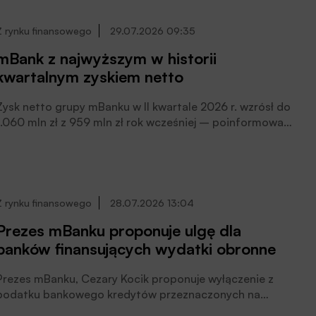
finansowanie eksportowe, instrumenty rynku
kapitałowego oraz kapitał prywatny, pisze Agnieszka
Z rynku finansowego
29.07.2026 09:35
Nierodka.
mBank z najwyższym w historii
kwartalnym zyskiem netto
Zysk netto grupy mBanku w II kwartale 2026 r. wzrósł do
1.060 mln zł z 959 mln zł rok wcześniej – poinformował
bank w raporcie. Zysk okazał się 1,9 proc. powyżej
oczekiwań analityków, którzy prognozowali, że wyniesie
on 1.040,1 mln zł.
Z rynku finansowego
28.07.2026 13:04
Prezes mBanku proponuje ulgę dla
banków finansujących wydatki obronne
Prezes mBanku, Cezary Kocik proponuje wyłączenie z
podatku bankowego kredytów przeznaczonych na
finansowanie sektora obronnego oraz technologii