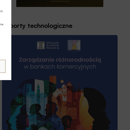
ych
Raporty technologiczne
 na