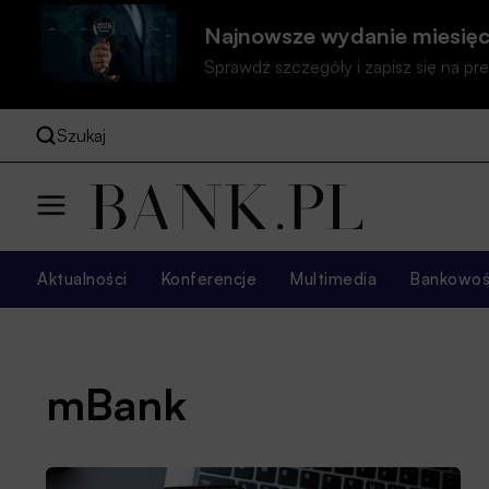
Najnowsze wydanie miesięc
Sprawdź szczegóły i zapisz się na 
Szukaj
Aktualności
Konferencje
Multimedia
Bankowość
mBank