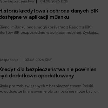
Cyberbezpieczeństwo
04.08.2026 11:25
Historia kredytowa i ochrona danych BIK
dostępne w aplikacji mBanku
Klienci mBanku będą mogli korzystać z Raportu BIK i
Alertów BIK bezpośrednio w aplikacji mobilnej. Zyskają
m.in. dostęp do historii kredytowej, informacje o
zobowiązaniach z sektora pożyczkowego, transakcji z
odroczoną płatnością i oceny punktowej. Będą mogli
monitorować, czy ich dane nie wyciekły do sieci oraz czy
ktoś nie próbuje wykorzystać ich do wyłudzenia kredytu,
Gospodarka
03.08.2026 13:21
poinformował bank.
Kredyt dla bezpieczeństwa nie powinien
być dodatkowo opodatkowany
Skala potrzeb związanych z bezpieczeństwem Polski
powoduje, że finansowanie obronności nie może być już
traktowane wyłącznie jako zadanie budżetu państwa.
Środki publiczne pozostaną podstawą systemu, ale
muszą być uzupełniane przez kredyty, gwarancje,