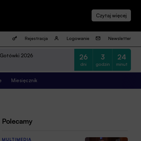
Rejestracja
Logowanie
Newsletter
 Gotówki 2026
26
3
24
dni
godzin
minut
e
Miesięcznik
Polecamy
MULTIMEDIA