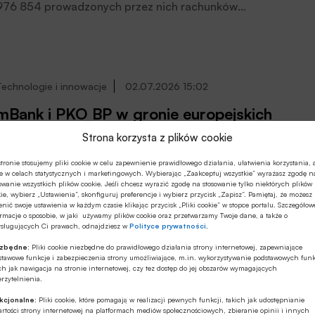
976 854 prowadzonych przez nich rachunków
bankowych. Przeważająca większość podatników
prowadzi rachunek w banku komercyjnym, ale pojawiają
się też inne rozwiązania.
Technologie i innowacje
02.07.2026 15:02
mBank i PKO BP w gronie europejskich
banków biorących udział w
Strona korzysta z plików cookie
eksperymentalnych zakupach z agentem
Podczas Visa Payments Forum (VPF) w Paryżu —
tronie stosujemy pliki cookie w celu zapewnienie prawidłowego działania, ułatwienia korzystania, 
AI od VISA
e w celach statystycznych i marketingowych. Wybierając „Zaakceptuj wszystkie” wyrażasz zgodę n
wydarzenia, na którym zgromadziło się ponad 2 000
owanie wszystkich plików cookie. Jeśli chcesz wyrazić zgodę na stosowanie tylko niektórych plików
liderów branży płatniczej, aby rozmawiać o przyszłości
ie, wybierz „Ustawienia”, skonfiguruj preferencje i wybierz przycisk „Zapisz”. Pamiętaj, że możesz
nić swoje ustawienia w każdym czasie klikając przycisk „Pliki cookie” w stopce portalu. Szczegółow
płatności — Visa ogłosiła, że zrealizowała
rmacje o sposobie, w jaki używamy plików cookie oraz przetwarzamy Twoje dane, a także o
ogólnoeuropejski projekt, w ramach którego agent AI
ysługujących Ci prawach, odnajdziesz w
Polityce prywatności
.
robił prawdziwe zakupy w imieniu i na polecenie
ezbędne:
Pliki cookie niezbędne do prawidłowego działania strony internetowej, zapewniające
posiadaczy kart. Zakupy były realizowane w sklepach
Bezgotówkowo
30.06.2026 14:09
stawowe funkcje i zabezpieczenia strony umożliwiające, m.in. wykorzystywanie podstawowych funk
biorących udział w projekcie, czytamy w informacji
ch jak nawigacja na stronie internetowej, czy tez dostęp do jej obszarów wymagających
rzytelnienia.
Future of Payments 2026 – płatności
prasowej.
jutra, technologia bliżej człowieka
kcjonalne:
Pliki cookie, które pomagają w realizacji pewnych funkcji, takich jak udostępnianie
rtości strony internetowej na platformach mediów społecznościowych, zbieranie opinii i innych