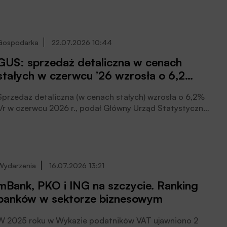
podwójnego zastosowania (dual use).
Gospodarka
22.07.2026 10:44
GUS: sprzedaż detaliczna w cenach
stałych w czerwcu ’26 wzrosła o 6,2
proc. r/r
Sprzedaż detaliczna (w cenach stałych) wzrosła o 6,2%
r/r w czerwcu 2026 r., podał Główny Urząd Statystyczny
(GUS). W ujęciu miesięcznym odnotowano wzrost o
1,4%. W czerwcu 2026 r. wartość sprzedaży detalicznej
przez Internet w cenach bieżących była o 12,3% wyższa
niż przed rokiem.
Wydarzenia
16.07.2026 13:21
mBank, PKO i ING na szczycie. Ranking
banków w sektorze biznesowym
W 2025 roku w Wykazie podatników VAT ujawniono 2