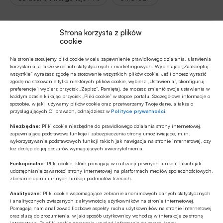
Strona korzysta z plików
cookie
Autor
RL
Na stronie stosujemy pliki cookie w celu zapewnienie prawidłowego działania, ułatwienia
korzystania, a także w celach statystycznych i marketingowych. Wybierając „Zaakceptuj
wszystkie” wyrażasz zgodę na stosowanie wszystkich plików cookie. Jeśli chcesz wyrazić
zgodę na stosowanie tylko niektórych plików cookie, wybierz „Ustawienia”, skonfiguruj
preferencje i wybierz przycisk „Zapisz”. Pamiętaj, że możesz zmienić swoje ustawienia w
Źródło
każdym czasie klikając przycisk „Pliki cookie” w stopce portalu. Szczegółowe informacje o
sposobie, w jaki używamy plików cookie oraz przetwarzamy Twoje dane, a także o
BANK.pl
przysługujących Ci prawach, odnajdziesz w
Polityce prywatności
.
Niezbędne:
Pliki cookie niezbędne do prawidłowego działania strony internetowej,
zapewniające podstawowe funkcje i zabezpieczenia strony umożliwiające, m.in.
wykorzystywanie podstawowych funkcji takich jak nawigacja na stronie internetowej, czy
tez dostęp do jej obszarów wymagających uwierzytelnienia.
Polecamy
Funkcjonalne:
Pliki cookie, które pomagają w realizacji pewnych funkcji, takich jak
udostępnianie zawartości strony internetowej na platformach mediów społecznościowych,
zbieranie opinii i innych funkcji podmiotów trzecich.
Z RYNKU FINANSOWEGO
Analityczne:
Pliki cookie wspomagające zebranie anonimowych danych statystycznych
Konieczna zmiana sposobu
i analitycznych związanych z aktywnością użytkowników na stronie internetowej.
finansowania potrzeb polskich sił
Pomagają nam analizować liczbowe aspekty ruchu użytkowników na stronie internetowej
zbrojnych
oraz służą do zrozumienia, w jaki sposób użytkownicy wchodzą w interakcje ze stroną
internetową. Te pliki cookie pomagają uzyskać informacje na temat liczby