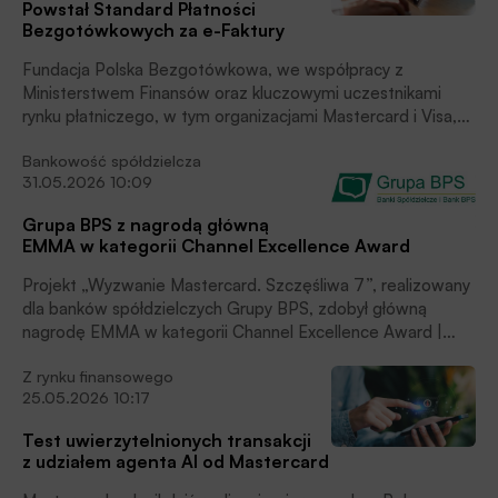
Powstał Standard Płatności
Bezgotówkowych za e-Faktury
Fundacja Polska Bezgotówkowa, we współpracy z
Ministerstwem Finansów oraz kluczowymi uczestnikami
rynku płatniczego, w tym organizacjami Mastercard i Visa,
opracowała wspólny Standard Płatności Bezgotówkowych
Bankowość spółdzielcza
za e-Faktury, ponformowała Fundacja.
31.05.2026 10:09
Grupa BPS z nagrodą główną
EMMA w kategorii Channel Excellence Award
Projekt „Wyzwanie Mastercard. Szczęśliwa 7”, realizowany
dla banków spółdzielczych Grupy BPS, zdobył główną
nagrodę EMMA w kategorii Channel Excellence Award |
Loyalty & Customer Experience.
Z rynku finansowego
To kolejne wyróżnienie branżowe potwierdzające
25.05.2026 10:17
skuteczność podejścia Grupy BPS do tworzenia
programów marketingowych i wspierających sprzedaż.
Test uwierzytelnionych transakcji
z udziałem agenta AI od Mastercard