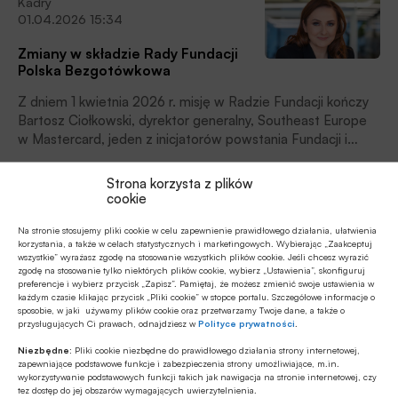
Kadry
to dużym wyzwaniem, dlatego każdy sposób na
01.04.2026 15:34
ograniczenie wydatków początku działalności może mieć
realny wpływ na jej tempo rozwoju. Największy polski
Zmiany w składzie Rady Fundacji
dostawca rozwiązań płatniczych – eService –
Polska Bezgotówkowa
przygotował ofertę, która jest odpowiedzią na ten
problem, czytamy w informacji prasowej.
Z dniem 1 kwietnia 2026 r. misję w Radzie Fundacji kończy
Bartosz Ciołkowski, dyrektor generalny, Southeast Europe
w Mastercard, jeden z inicjatorów powstania Fundacji i
wizjonerów polskiego ekosystemu płatniczego. Jego
Z rynku finansowego
miejsce w Radzie Fundacji obejmie Marta Życińska,
Strona korzysta z plików
24.03.2026 14:23
dyrektorka generalna polskiego oddziału Mastercard
cookie
Europe, poinformowała fundacja.
Niepokojące wyniki badania
Na stronie stosujemy pliki cookie w celu zapewnienie prawidłowego działania, ułatwienia
Mastercard o cyberbezpieczeństwie w polskich
korzystania, a także w celach statystycznych i marketingowych. Wybierając „Zaakceptuj
wszystkie” wyrażasz zgodę na stosowanie wszystkich plików cookie. Jeśli chcesz wyrazić
firmach
zgodę na stosowanie tylko niektórych plików cookie, wybierz „Ustawienia”, skonfiguruj
preferencje i wybierz przycisk „Zapisz”. Pamiętaj, że możesz zmienić swoje ustawienia w
71% ankietowanych reprezentantów małych firm ocenia
każdym czasie klikając przycisk „Pliki cookie” w stopce portalu. Szczegółowe informacje o
ryzyko ataku cybernetycznego na swoje przedsiębiorstwo
sposobie, w jaki używamy plików cookie oraz przetwarzamy Twoje dane, a także o
przysługujących Ci prawach, odnajdziesz w
Polityce prywatności
.
jako niskie lub raczej niskie. Około jedna czwarta małych
podmiotów i co drugie duże przedsiębiorstwo w Polsce
Niezbędne:
Pliki cookie niezbędne do prawidłowego działania strony internetowej,
Technologie i innowacje
zapewniające podstawowe funkcje i zabezpieczenia strony umożliwiające, m.in.
doświadczyło cyberataku. Więcej niż połowa małych firm
wykorzystywanie podstawowych funkcji takich jak nawigacja na stronie internetowej, czy
02.03.2026 11:13
(54%) nigdy nie szkoliła pracowników w obszarze
tez dostęp do jej obszarów wymagających uwierzytelnienia.