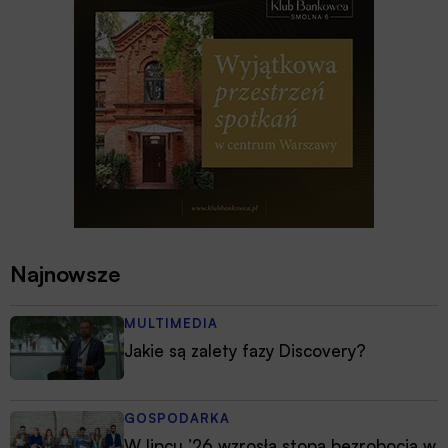
Najnowsze
MULTIMEDIA
Jakie są zalety fazy Discovery?
GOSPODARKA
W lipcu ’26 wzrosła stopa bezrobocia w