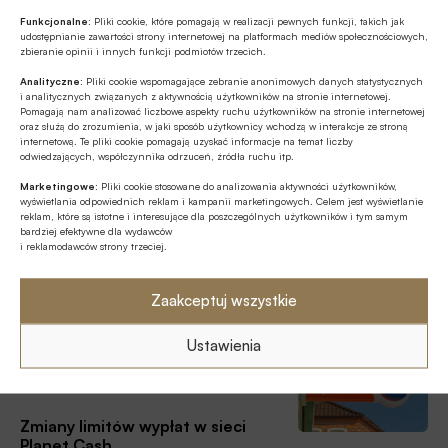
cyberbezpieczeństwa. 78% dużych organizacji i tylko 18%
Banco Santander z pierwszą w
Funkcjonalne:
Pliki cookie, które pomagają w realizacji pewnych funkcji, takich jak
małych ma plan reagowania na cyberincydenty,
Europie transakcją w całości wykonaną przez
udostępnianie zawartości strony internetowej na platformach mediów społecznościowych,
poinformował Mastercard podczas konferencji prasowej.
zbieranie opinii i innych funkcji podmiotów trzecich.
Mastercard Agent Pay
Analityczne:
Pliki cookie wspomagające zebranie anonimowych danych statystycznych
Banco Santander i Mastercard ogłosiły dziś pomyślne
i analitycznych związanych z aktywnością użytkowników na stronie internetowej.
Pomagają nam analizować liczbowe aspekty ruchu użytkowników na stronie internetowej
przeprowadzenie pierwszej w Europie transakcji płatniczej
oraz służą do zrozumienia, w jaki sposób użytkownicy wchodzą w interakcje ze stroną
kompleksowo wykonanej przez agenta sztucznej
internetową. Te pliki cookie pomagają uzyskać informacje na temat liczby
inteligencji. Transakcji dokonano w ramach Banco Santander
odwiedzających, współczynnika odrzuceń, źródła ruchu itp.
Z rynku finansowego
przy użyciu hiszpańskiej karty płatniczej Mastercard. Jest to
Marketingowe:
Pliki cookie stosowane do analizowania aktywności użytkowników,
26.02.2026 09:47
pierwsza płatność agentowa zrealizowana w ramach
wyświetlania odpowiednich reklam i kampanii marketingowych. Celem jest wyświetlanie
reklam, które są istotne i interesujące dla poszczególnych użytkowników i tym samym
regulowanego środowiska bankowego i istotny kamień
Polska strategicznym partnerem
bardziej efektywne dla wydawców
milowy w zastosowaniu systemów AI zdolnych do
i reklamodawców strony trzeciej.
Hitachi w Europie
inicjowania i finalizowania transakcji w imieniu klientów,
poinformował bank.
O wieloletniej współpracy Hitachi z polskim sektorem
Zaakceptuj wszystkie
finansowym, w tym ze Związkiem Banków Polskich –
rozmawiamy z Tadeuszem Woszczyńskim, dyrektorem
Ustawienia
generalnym Hitachi Europe Ltd. na Europę Środkowo-
Bezgotówkowo
Wschodnią.
24.02.2026 10:05
Zmiany limitów wypłat w sieci
Planet Cash