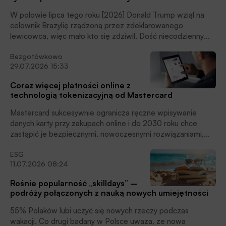
W połowie lipca tego roku [2026] Donald Trump wziął na
celownik Brazylię rządzoną przez zdeklarowanego
lewicowca, więc mało kto się zdziwił. Dość niecodzienny
jest wszakże jeden z wyjawionych powodów kolejnej agresji
Bezgotówkowo
celnej Donalda Trumpa. Nie podoba mu się mianowicie Pix
29.07.2026 15:33
– robiący tam furorę brazylijski system płatności, stworzony
i działający pod kontrolą tamtejszego banku centralnego –
Coraz więcej płatności online z
pisze Jan Cipiur.
technologią tokenizacyjną od Mastercard
Mastercard sukcesywnie ogranicza ręczne wpisywanie
danych karty przy zakupach online i do 2030 roku chce
zastąpić je bezpiecznymi, nowoczesnymi rozwiązaniami,
opartymi na technologii tokenizacji, czytamy w informacji
ESG
prasowej.
11.07.2026 08:24
Rośnie popularność „skilldays” –
podróży połączonych z nauką nowych umiejętności
55% Polaków lubi uczyć się nowych rzeczy podczas
wakacji. Co drugi badany w Polsce uważa, że nowa