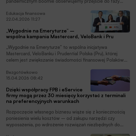
pandemicznym boomie obserwujemy przejście do fazy
bardziej zrównoważonego wzrostu. Wielu przedsiębiorców
Edukacja finansowa
(zwłaszcza w sektorze mikro- i małych firm) odczuwa
22.04.2026 11:27
znaczące obciążenie związane z kosztami prowadzenia
działalności, dlatego już w 2025 roku Fundacja Polska
„Wygodnie na Emeryturze” –
Bezgotówkowa (FPB) rozszerzyła zakres wsparcia w
wspólna kampania Mastercard, VeloBank i Pru
ramach swojego Programu obejmując nim również
przedsiębiorców działających w sieci. Mogą oni otrzymać
„Wygodnie na Emeryturze” to wspólna inicjatywa
dostęp do bramki płatniczej umożliwiającej przyjmowanie
Mastercard, VeloBanku i Prudential Polska (Pru), której
płatności online na preferencyjnych warunkach, bez
celem jest zwiększanie świadomości finansowej Polaków
dodatkowych opłat, czytamy w informacji prasowej.
oraz zachęcanie ich do realnego zabezpieczenia swojej
Bezgotówkowo
przyszłości. Kampania zwraca uwagę na potrzebę łączenia
15.04.2026 08:42
ubezpieczeń z systematycznym oszczędzaniem na
emeryturę, szczególnie w kontekście prognozowanej niskiej
Dzięki współpracy FPB i eService
stopy zastąpienia świadczeń z ZUS, która dla dzisiejszych
firmy mogą przez 30 miesięcy korzystać z terminali
trzydziesto- i czterdziestolatków może wynieść jedynie
na preferencyjnych warunkach
około 1/3 ostatniej pensji, a w przypadku kobiet – jeszcze
mniej, czytamy w informacji prasowej.
Rozpoczęcie własnego biznesu wiąże się z koniecznością
poniesienia wielu kosztów – od zakupu narzędzi czy
wyposażenia, po wdrożenie rozwiązań niezbędnych do
obsługi klientów. W przypadku małych i średnich firm bywa