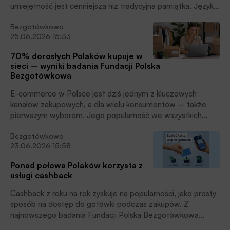
umiejętność jest cenniejsza niż tradycyjna pamiątka. Języki i
kulinaria otwierają listę wakacyjnych umiejętności, których
Bezgotówkowo
Polacy najchętniej uczyliby się w podróży, czytamy w
25.06.2026 15:33
informacji prasowej Mastercard.
70% dorosłych Polaków kupuje w
sieci – wyniki badania Fundacji Polska
Bezgotówkowa
E-commerce w Polsce jest dziś jednym z kluczowych
kanałów zakupowych, a dla wielu konsumentów – także
pierwszym wyborem. Jego popularność we wszystkich
grupach wiekowych pokazuje, że zakupy online stały się
Bezgotówkowo
standardowym elementem codziennych decyzji
23.06.2026 15:58
zakupowych. Potwierdzają to wyniki badania
przeprowadzonego na zlecenie Fundacji Polska
Ponad połowa Polaków korzysta z
Bezgotówkowa, które pokazują, że w 2025 r. zakupy online
usługi cashback
realizowało już 70%[1] dorosłych Polaków. W efekcie handel
internetowy przestał być domeną wyłącznie młodszych
Cashback z roku na rok zyskuje na popularności, jako prosty
użytkowników, a stał się kanałem dostępnym dla szerokiego
sposób na dostęp do gotówki podczas zakupów. Z
grona konsumentów, czytamy w informacji prasowej.
najnowszego badania Fundacji Polska Bezgotówkowa
wynika, że możliwość wypłaty gotówki przy kasie podczas