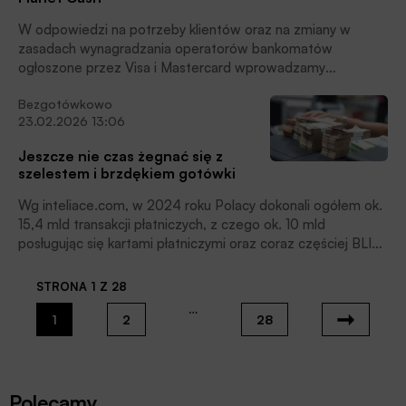
W odpowiedzi na potrzeby klientów oraz na zmiany w
zasadach wynagradzania operatorów bankomatów
ogłoszone przez Visa i Mastercard wprowadzamy
modyfikacje dotyczące wysokości limitów pojedynczych
Bezgotówkowo
transakcji wypłat gotówki w urządzeniach sieci Planet Cash,
23.02.2026 13:06
czytamy w informacji biura prasowego ITCARD. Poniżej
pełna informacja prasowa.
Jeszcze nie czas żegnać się z
szelestem i brzdękiem gotówki
Wg inteliace.com, w 2024 roku Polacy dokonali ogółem ok.
15,4 mld transakcji płatniczych, z czego ok. 10 mld
posługując się kartami płatniczymi oraz coraz częściej BLIK-
iem. Statystyczny Polak dokonał w tamtym roku ok. 420
płatności bezgotówkowych, pisze Jan Cipiur.
STRONA 1 Z 28
…
1
2
28
Polecamy