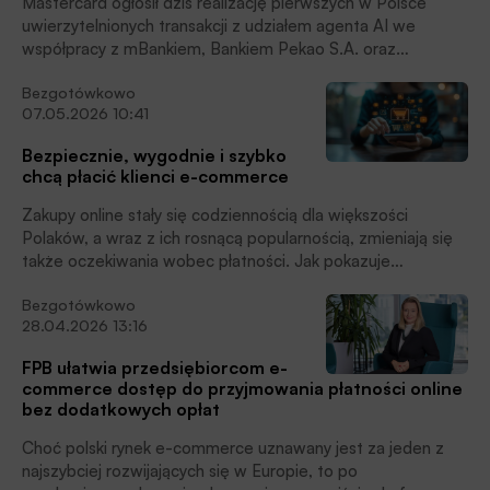
Mastercard ogłosił dziś realizację pierwszych w Polsce
uwierzytelnionych transakcji z udziałem agenta AI we
współpracy z mBankiem, Bankiem Pekao S.A. oraz
UniCredit, czytamy w informacji prasowej Mastercard.
Bezgotówkowo
07.05.2026 10:41
Bezpiecznie, wygodnie i szybko
chcą płacić klienci e-commerce
Zakupy online stały się codziennością dla większości
Polaków, a wraz z ich rosnącą popularnością, zmieniają się
także oczekiwania wobec płatności. Jak pokazuje
najnowsze badanie zrealizowane na zlecenie Mastercard,
Bezgotówkowo
aż 96% osób w wieku 18–65 lat zapłaciło w Internecie
28.04.2026 13:16
przynajmniej raz w ciągu ostatniego roku . Coraz większe
znaczenie mają przy tym rozwiązania płatnicze oparte na
FPB ułatwia przedsiębiorcom e-
tokenizacji – korzysta z nich już niemal połowa
commerce dostęp do przyjmowania płatności online
użytkowników (49%), czytamy w informacji prasowej.
bez dodatkowych opłat
Choć polski rynek e-commerce uznawany jest za jeden z
najszybciej rozwijających się w Europie, to po