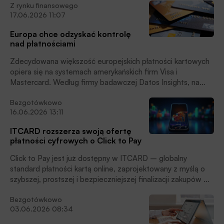
Z rynku finansowego
codziennych zakupów zna już 74% ankietowanych, a ponad
17.06.2026 11:07
połowa — 53% — przynajmniej raz z niej skorzystała. To
wzrost o 4 p.p. rok do roku, który pokazuje, że konsumenci
Europa chce odzyskać kontrolę
coraz chętniej wybierają rozwiązania łączące wygodę
nad płatnościami
płatności bezgotówkowych z łatwym dostępem do
gotówki, czytamy w informacji prasowej.
Zdecydowana większość europejskich płatności kartowych
opiera się na systemach amerykańskich firm Visa i
Mastercard. Według firmy badawczej Datos Insights, na
którą powołuje się Bloomberg, jeszcze w 2025 roku 77%
Bezgotówkowo
cyfrowych płatności w Europie odbywało się za
16.06.2026 13:11
pośrednictwem sieci kartowych, zdominowanych przez obu
amerykańskich gigantów.
ITCARD rozszerza swoją ofertę
płatności cyfrowych o Click to Pay
Click to Pay jest już dostępny w ITCARD – globalny
standard płatności kartą online, zaprojektowany z myślą o
szybszej, prostszej i bezpieczniejszej finalizacji zakupów w
Internecie. Nowe rozwiązanie pozwala sklepom
Bezgotówkowo
internetowym lepiej odpowiadać na potrzeby klientów,
03.06.2026 08:34
którzy oczekują dziś maksymalnie intuicyjnego i wygodnego
procesu płatności, czytamy w informacji prasowej.