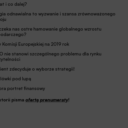
at i co dalej?
gia odnawialna to wyzwanie i szansa zrównoważonego
oju
czeka nas ostre hamowanie globalnego wzrostu
podarczego?
y Komisji Europejskiej na 2019 rok
 nie stanowi szczególnego problemu dla rynku
zytelności
lient zdecyduje o wyborze strategii!
lówki pod lupą
ora portret finansowy
storii pisma
ofertę prenumeraty
!