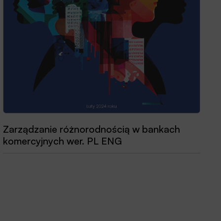
Zarządzanie różnorodnością w bankach
Przewodnik dobrych praktyk 2025
komercyjnych wer. PL ENG