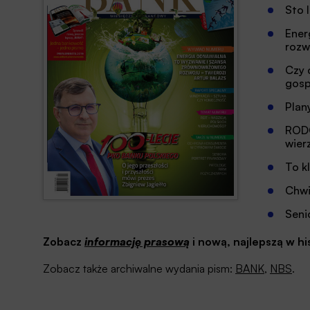
Sto l
Ener
rozw
Czy 
gos
Plan
RODO
wier
To k
Chwi
Seni
Zobacz
informację prasową
i nową, najlepszą w hi
Zobacz także archiwalne wydania pism:
BANK
,
NBS
.