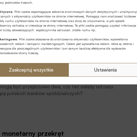
cji podmiotów trzecich.
lityczne:
Pliki cookie wspomagające zebranie anonimowych danych statystycznych i analityczn
 nie my – to kto, jeśli nie teraz – to
ązanych z aktywnością użytkowników na stronie internetowej. Pomagają nam analizować liczbowe
kty ruchu użytkowników na stronie internetowej oraz służą do zrozumienia, w jaki sposób
kownicy wchodzą w interakcje ze stroną internetową. Te pliki cookie pomagają uzyskać informacje
t liczby odwiedzających, współczynnika odrzuceń, źródła ruchu itp.
ketingowe:
Pliki cookie stosowane do analizowania aktywności użytkowników, wyświetlania
wiednich reklam i kampanii marketingowych. Celem jest wyświetlanie reklam, które są istotne i
eresujące dla poszczególnych użytkowników i tym samym bardziej efektywne dla wydawców
klamodawców strony trzeciej.
Zaakceptuj wszystkie
Ustawienia
mogą być przejściowo dwa, czy też należy od razu
rupę polskich banków spółdzielczych?
z, monetarny przekręt