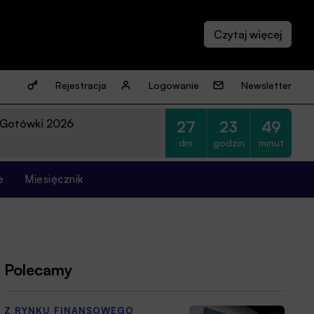
Rejestracja
Logowanie
Newsletter
 Gotówki 2026
27
23
49
dni
godzin
minut
e
Miesięcznik
Polecamy
Z RYNKU FINANSOWEGO