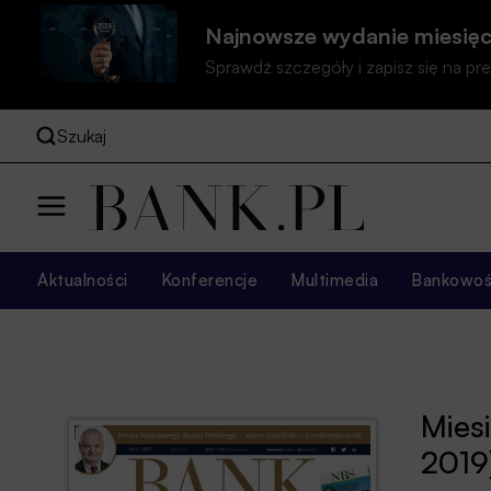
Najnowsze wydanie miesięc
Sprawdź szczegóły i zapisz się na 
Szukaj
Aktualności
Konferencje
Multimedia
Bankowość
Mies
2019