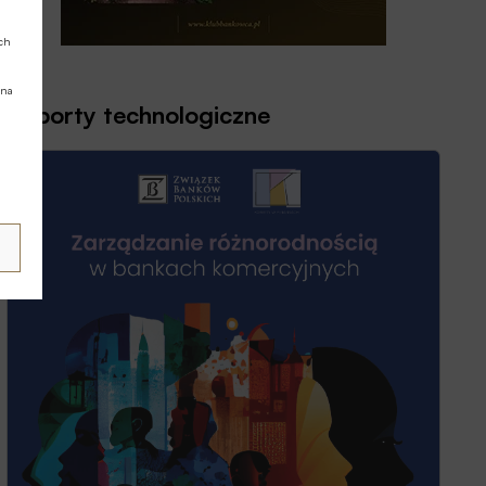
ych
 na
Raporty technologiczne