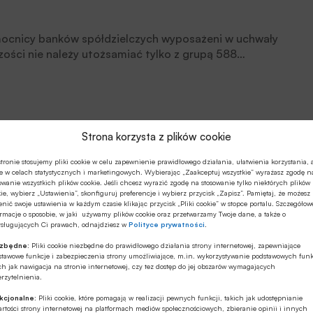
nomocnicy banków spółdzielczych wyposażeni w uchwały
zości nie należy utożsamiać tylko z grupą 588
ałą.
Strona korzysta z plików cookie
e i portfel
tronie stosujemy pliki cookie w celu zapewnienie prawidłowego działania, ułatwienia korzystania, 
e w celach statystycznych i marketingowych. Wybierając „Zaakceptuj wszystkie” wyrażasz zgodę n
owanie wszystkich plików cookie. Jeśli chcesz wyrazić zgodę na stosowanie tylko niektórych plików
ie, wybierz „Ustawienia”, skonfiguruj preferencje i wybierz przycisk „Zapisz”. Pamiętaj, że możesz
nić swoje ustawienia w każdym czasie klikając przycisk „Pliki cookie” w stopce portalu. Szczegółow
rmacje o sposobie, w jaki używamy plików cookie oraz przetwarzamy Twoje dane, a także o
ysługujących Ci prawach, odnajdziesz w
Polityce prywatności
.
 zmianę zrzeszenia i przejściu do Grupy BPS. Do
ezbędne:
Pliki cookie niezbędne do prawidłowego działania strony internetowej, zapewniające
stawowe funkcje i zabezpieczenia strony umożliwiające, m.in. wykorzystywanie podstawowych funk
Warszawie, BS w Ostrowi Mazowieckiej, BS w Piasecznie
ch jak nawigacja na stronie internetowej, czy tez dostęp do jej obszarów wymagających
rzytelnienia.
kcjonalne:
Pliki cookie, które pomagają w realizacji pewnych funkcji, takich jak udostępnianie
rtości strony internetowej na platformach mediów społecznościowych, zbieranie opinii i innych