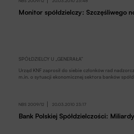
NBS 2009/12
20.03.2010 23:48
Monitor spółdzielczy: Szczęśliwego 
SPÓŁDZIELCY U „GENERAŁA”
Urząd KNF zaprosił do siebie członków rad nadzorc
m.in. o sytuacji ekonomicznej sektora banków spółdz
kontrolnej i licencyjnej.
NBS 2009/12
20.03.2010 23:17
Bank Polskiej Spółdzielczości: Miliar