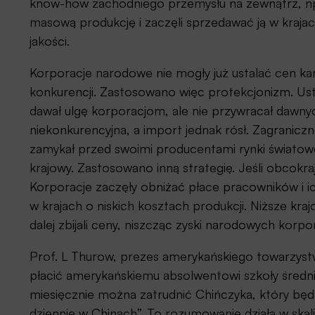
know-how zachodniego przemysłu na zewnątrz, np. 
masową produkcję i zaczęli sprzedawać ją w kraja
jakości.
Korporacje narodowe nie mogły już ustalać cen ka
konkurencji. Zastosowano więc protekcjonizm. Ust
dawał ulgę korporacjom, ale nie przywracał dawny
niekonkurencyjna, a import jednak rósł. Zagranic
zamykał przed swoimi producentami rynki światowe
krajowy. Zastosowano inną strategię. Jeśli obcokr
Korporacje zaczęły obniżać płace pracowników i ich 
w krajach o niskich kosztach produkcji. Niższe kra
dalej zbijali ceny, niszcząc zyski narodowych korpor
Prof. L Thurow, prezes amerykańskiego towarzyst
płacić amerykańskiemu absolwentowi szkoły średni
miesięcznie można zatrudnić Chińczyka, który będ
dziennie w Chinach”. To rozumowanie działa w skali 