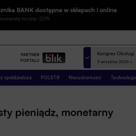
znika BANK dostępne w sklepach i online
prenumeratę roczną -20%
Kongres Obsługi
PARTNER
PORTALU
3 września 2026 r.
 spółdzielcza
POLSTR
Nieruchomości
Technologi
sty pieniądz, monetarny