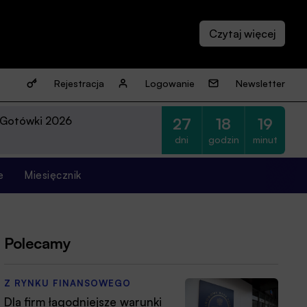
Rejestracja
Logowanie
Newsletter
 Gotówki 2026
27
18
19
dni
godzin
minut
e
Miesięcznik
Polecamy
Z RYNKU FINANSOWEGO
Dla firm łagodniejsze warunki