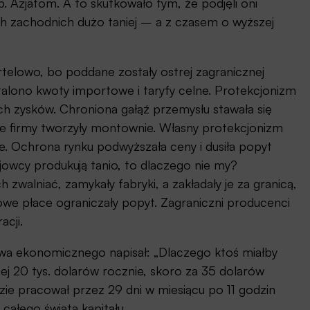
Azjatom. A to skutkowało tym, że podjęli oni
ch zachodnich dużo taniej – a z czasem o wyższej
rtelowo, bo poddane zostały ostrej zagranicznej
alono kwoty importowe i taryfy celne. Protekcjonizm
ch zysków. Chroniona gałąź przemysłu stawała się
zne firmy tworzyły montownie. Własny protekcjonizm
. Ochrona rynku podwyższała ceny i dusiła popyt
ajowcy produkują tanio, to dlaczego nie my?
zwalniać, zamykały fabryki, a zakładały je za granicą,
jowe płace ograniczały popyt. Zagraniczni producenci
acji.
wa ekonomicznego napisał: „Dlaczego ktoś miałby
ej 20 tys. dolarów rocznie, skoro za 35 dolarów
zie pracował przez 29 dni w miesiącu po 11 godzin
całego świata kapitału.