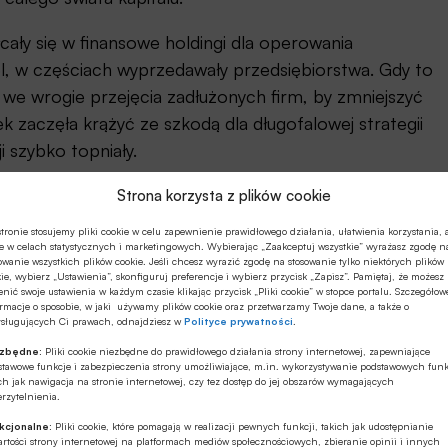
ały się w finansowe holdingi dla operowania
l, w częściach wyprzedawały przedsiębiorstwa. Gdy to
 we wrogie przejęcia zadłużonych firm, by zmniejszyć
zaczęła krążyć ze szkodą dla długofalowej strategii
i szybko topniały.
Strona korzysta z plików cookie
tronie stosujemy pliki cookie w celu zapewnienie prawidłowego działania, ułatwienia korzystania, 
aangażował się w spekulację giełdową i 97 proc.
e w celach statystycznych i marketingowych. Wybierając „Zaakceptuj wszystkie” wyrażasz zgodę n
owanie wszystkich plików cookie. Jeśli chcesz wyrazić zgodę na stosowanie tylko niektórych plików
realnymi procesami gospodarczymi! Na każdego
ie, wybierz „Ustawienia”, skonfiguruj preferencje i wybierz przycisk „Zapisz”. Pamiętaj, że możesz
lnego kapitału. I to jest beczka prochu światowego
nić swoje ustawienia w każdym czasie klikając przycisk „Pliki cookie” w stopce portalu. Szczegółow
rmacje o sposobie, w jaki używamy plików cookie oraz przetwarzamy Twoje dane, a także o
otencjalnie jest do zniknięcia 880 bilionów dolarów
ysługujących Ci prawach, odnajdziesz w
Polityce prywatności
.
wał niecałe 10 proc. tej kwoty. To określa możliwy
ezbędne:
Pliki cookie niezbędne do prawidłowego działania strony internetowej, zapewniające
stawowe funkcje i zabezpieczenia strony umożliwiające, m.in. wykorzystywanie podstawowych funk
ch jak nawigacja na stronie internetowej, czy tez dostęp do jej obszarów wymagających
rzytelnienia.
spodarce. Infrastruktura jako niezbędna stała się
kcjonalne:
Pliki cookie, które pomagają w realizacji pewnych funkcji, takich jak udostępnianie
rtości strony internetowej na platformach mediów społecznościowych, zbieranie opinii i innych
 i podziału zintegrowanych firm infrastrukturalnych.