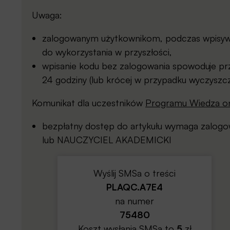
Uwaga:
zalogowanym użytkownikom, podczas wpisywan
do wykorzystania w przyszłości,
wpisanie kodu bez zalogowania spowoduje prz
24 godziny (lub krócej w przypadku wyczyszcz
Komunikat dla uczestników
Programu Wiedza on
bezpłatny dostęp do artykułu wymaga zalo
lub NAUCZYCIEL AKADEMICKI
Wyślij SMSa o treści
PLAQC.A7E4
na numer
75480
Koszt wysłania SMSa to
5
zł