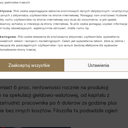
cji podmiotów trzecich.
działów: energetyki, kolei, telekomunikacji i
lityczne:
Pliki cookie wspomagające zebranie anonimowych danych statystycznych i analityczn
ty rachunek wykaże, że dobrze zarządzane publiczne
ązanych z aktywnością użytkowników na stronie internetowej. Pomagają nam analizować liczbowe
kty ruchu użytkowników na stronie internetowej oraz służą do zrozumienia, w jaki sposób
sze tańsze dla użytkownika od prywatnego z dodanym
kownicy wchodzą w interakcje ze stroną internetową. Te pliki cookie pomagają uzyskać informacje
t liczby odwiedzających, współczynnika odrzuceń, źródła ruchu itp.
aktykuje się ten model ze szkodą dla „mniej
ketingowe:
Pliki cookie stosowane do analizowania aktywności użytkowników, wyświetlania
j sfery inwestycje publiczne.
wiednich reklam i kampanii marketingowych. Celem jest wyświetlanie reklam, które są istotne i
eresujące dla poszczególnych użytkowników i tym samym bardziej efektywne dla wydawców
klamodawców strony trzeciej.
ją w fabryki, laboratoria. Nie zatrudniają armii
zejęcia, filie zagraniczne, spekulacja na giełdach
Zaakceptuj wszystkie
Ustawienia
owe. Praktyczna likwidacja klasy średniej i zduszenie
spowodowało też niecelowość masowej produkcji.
amiast 6 proc. rentowności rocznie na produkcji
 na spekulacji giełdowo-walutowej, od kapitału z
 zatrudnić pracownika po 6 dolarów za godzinę plus
nie bez innych kosztów. Filozofia ta podsadziła ogień