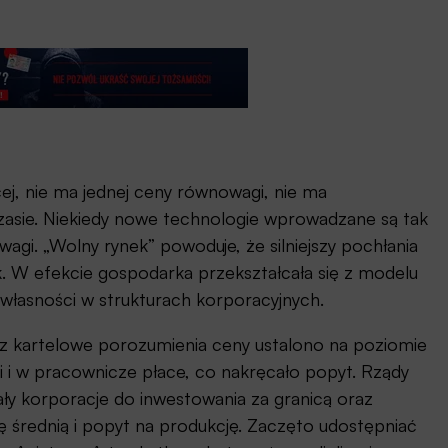
cej, nie ma jednej ceny równowagi, nie ma
czasie. Niekiedy nowe technologie wprowadzane są tak
agi. „Wolny rynek” powoduje, że silniejszy pochłania
k. W efekcie gospodarka przekształcała się z modelu
 własności w strukturach korporacyjnych.
z kartelowe porozumienia ceny ustalono na poziomie
 i w pracownicze płace, co nakręcało popyt. Rządy
ały korporacje do inwestowania za granicą oraz
sę średnią i popyt na produkcję. Zaczęto udostępniać