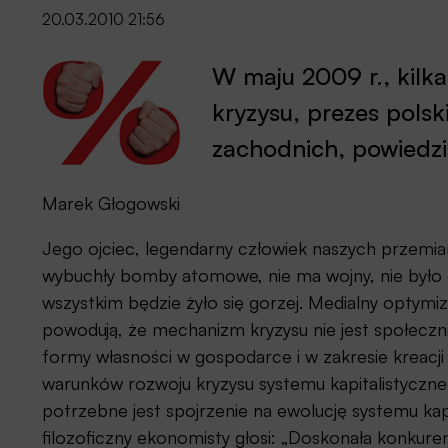
20.03.2010 21:56
W maju 2009 r., kilk
kryzysu, prezes polsk
zachodnich, powiedzi
Marek Głogowski
Jego ojciec, legendarny człowiek naszych przemian,
wybuchły bomby atomowe, nie ma wojny, nie było gig
wszystkim będzie żyło się gorzej. Medialny opty
powodują, że mechanizm kryzysu nie jest społeczni
formy własności w gospodarce i w zakresie kreacji
warunków rozwoju kryzysu systemu kapitalistyczn
potrzebne jest spojrzenie na ewolucję systemu ka
filozoficzny ekonomisty głosi: „Doskonała konkure