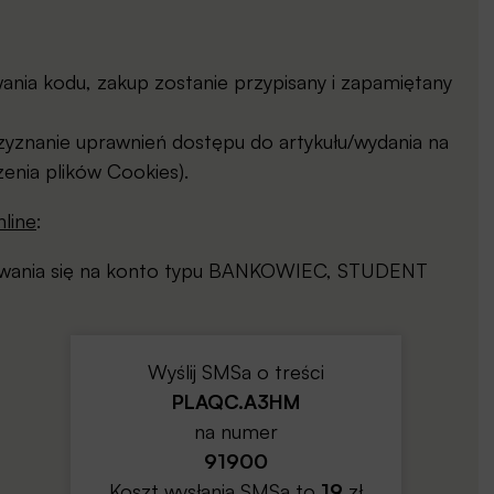
ia kodu, zakup zostanie przypisany i zapamiętany
yznanie uprawnień dostępu do artykułu/wydania na
enia plików Cookies).
line
:
gowania się na konto typu BANKOWIEC, STUDENT
Wyślij SMSa o treści
PLAQC.A3HM
na numer
91900
Koszt wysłania SMSa to
19
zł