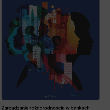
Zarządzanie różnorodnością w bankach
Przewodnik dobrych praktyk 2025