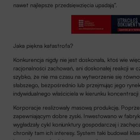
nawet najlepsze przedsięwzięcia upadają”.
Jaka piękna katastrofa?
Konkurencja nigdy nie jest doskonała, ktoś wie wię
racjonalności zachowań, ani doskonałej reakcji w 
szybko, że nie ma czasu na wytworzenie się równow
słabszego, bezpośrednio lub przejmując jego ryne
indywidualnego właściciela w kierunku koncentracji
Korporacje realizowały masową produkcję. Poprze
zapewniającym dobre zyski. Inwestowano w fabryki
wygładzały cykl koniunktury gospodarczej i zachęc
chroniły tam ich interesy. System taki budował kla