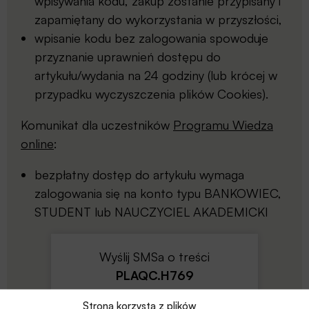
wpisywania kodu, zakup zostanie przypisany i
zapamiętany do wykorzystania w przyszłości,
wpisanie kodu bez zalogowania spowoduje
przyznanie uprawnień dostępu do
artykułu/wydania na 24 godziny (lub krócej w
przypadku wyczyszczenia plików Cookies).
Komunikat dla uczestników
Programu Wiedza
online
:
bezpłatny dostęp do artykułu wymaga
zalogowania się na konto typu BANKOWIEC,
STUDENT lub NAUCZYCIEL AKADEMICKI
Wyślij SMSa o treści
PLAQC.H769
na numer
Strona korzysta z plików