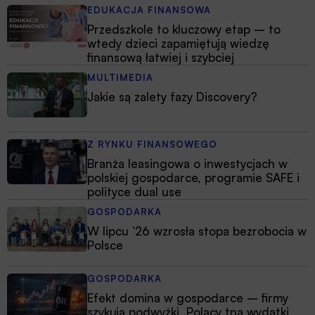
EDUKACJA FINANSOWA
Przedszkole to kluczowy etap – to
wtedy dzieci zapamiętują wiedzę
finansową łatwiej i szybciej
MULTIMEDIA
Jakie są zalety fazy Discovery?
Z RYNKU FINANSOWEGO
Branża leasingowa o inwestycjach w
polskiej gospodarce, programie SAFE i
polityce dual use
GOSPODARKA
W lipcu ’26 wzrosła stopa bezrobocia w
Polsce
GOSPODARKA
Efekt domina w gospodarce – firmy
szykują podwyżki, Polacy tną wydatki