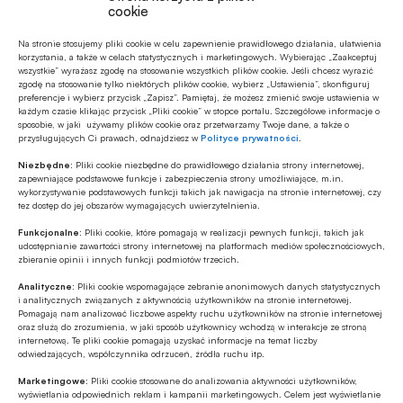
75480
cookie
Koszt wysłania SMSa to
5
zł
Na stronie stosujemy pliki cookie w celu zapewnienie prawidłowego działania, ułatwienia
netto (
6.15
zł z VAT)
korzystania, a także w celach statystycznych i marketingowych. Wybierając „Zaakceptuj
wszystkie” wyrażasz zgodę na stosowanie wszystkich plików cookie. Jeśli chcesz wyrazić
zgodę na stosowanie tylko niektórych plików cookie, wybierz „Ustawienia”, skonfiguruj
preferencje i wybierz przycisk „Zapisz”. Pamiętaj, że możesz zmienić swoje ustawienia w
każdym czasie klikając przycisk „Pliki cookie” w stopce portalu. Szczegółowe informacje o
sposobie, w jaki używamy plików cookie oraz przetwarzamy Twoje dane, a także o
przysługujących Ci prawach, odnajdziesz w
Polityce prywatności
.
Niezbędne:
Pliki cookie niezbędne do prawidłowego działania strony internetowej,
zapewniające podstawowe funkcje i zabezpieczenia strony umożliwiające, m.in.
regulamin
wykorzystywanie podstawowych funkcji takich jak nawigacja na stronie internetowej, czy
tez dostęp do jej obszarów wymagających uwierzytelnienia.
Funkcjonalne:
Pliki cookie, które pomagają w realizacji pewnych funkcji, takich jak
udostępnianie zawartości strony internetowej na platformach mediów społecznościowych,
Wyślij SMSa o treści
zbieranie opinii i innych funkcji podmiotów trzecich.
PLAQC.74BM
Analityczne:
Pliki cookie wspomagające zebranie anonimowych danych statystycznych
i analitycznych związanych z aktywnością użytkowników na stronie internetowej.
na numer
Pomagają nam analizować liczbowe aspekty ruchu użytkowników na stronie internetowej
91900
oraz służą do zrozumienia, w jaki sposób użytkownicy wchodzą w interakcje ze stroną
internetową. Te pliki cookie pomagają uzyskać informacje na temat liczby
Koszt wysłania SMSa to
19
zł
odwiedzających, współczynnika odrzuceń, źródła ruchu itp.
netto (
23.37
zł z VAT)
Marketingowe:
Pliki cookie stosowane do analizowania aktywności użytkowników,
wyświetlania odpowiednich reklam i kampanii marketingowych. Celem jest wyświetlanie