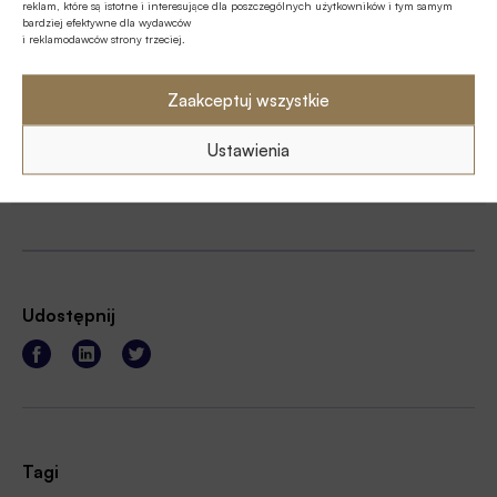
reklam, które są istotne i interesujące dla poszczególnych użytkowników i tym samym
bardziej efektywne dla wydawców
i reklamodawców strony trzeciej.
Zaakceptuj wszystkie
regulamin
Ustawienia
Udostępnij
Tagi