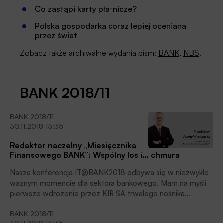
Co zastąpi karty płatnicze?
Polska gospodarka coraz lepiej oceniana
przez świat
Zobacz także archiwalne wydania pism:
BANK
,
NBS
.
BANK 2018/11
BANK 2018/11
30.11.2018 13:35
Redaktor naczelny „Miesięcznika
Finansowego BANK”: Wspólny los i… chmura
Nasza konferencja IT@BANK2018 odbywa się w niezwykle
ważnym momencie dla sektora bankowego. Mam na myśli
pierwsze wdrożenie przez KIR SA trwałego nośnika
opartego na technologii blockchain. Właśnie z tego powodu
BANK 2018/11
publikujemy w bieżącym numerze wywiad z Robertem
30.11.2018 13:35