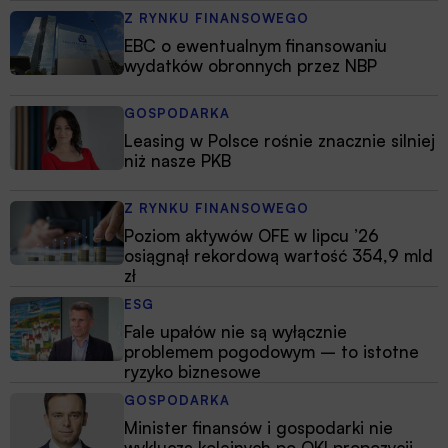
Z RYNKU FINANSOWEGO
EBC o ewentualnym finansowaniu
wydatków obronnych przez NBP
GOSPODARKA
Leasing w Polsce rośnie znacznie silniej
niż nasze PKB
Z RYNKU FINANSOWEGO
Poziom aktywów OFE w lipcu ’26
osiągnął rekordową wartość 354,9 mld
zł
ESG
Fale upałów nie są wyłącznie
problemem pogodowym – to istotne
ryzyko biznesowe
GOSPODARKA
Minister finansów i gospodarki nie
wyklucza kolejnych po OKI propozycji