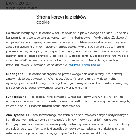
BANK 2018/11
30.11.2018 11:53
Strona korzysta z plików
IT@BANK: Przełomowy trwały nośnik
cookie
Z Robertem Trętowskim, wiceprezesem zarządu Krajowej
Na stronie stosujemy pliki cookie w celu zapewnienie prawidłowego działania, ułatwienia
Izby Rozliczeniowej SA, rozmawiał Stanisław Brzeg-
korzystania, a także w celach statystycznych i marketingowych. Wybierając „Zaakceptuj
wszystkie” wyrażasz zgodę na stosowanie wszystkich plików cookie. Jeśli chcesz wyrazić
Wieluński.
zgodę na stosowanie tylko niektórych plików cookie, wybierz „Ustawienia”, skonfiguruj
preferencje i wybierz przycisk „Zapisz”. Pamiętaj, że możesz zmienić swoje ustawienia w
BANK 2018/11
każdym czasie klikając przycisk „Pliki cookie” w stopce portalu. Szczegółowe informacje o
sposobie, w jaki używamy plików cookie oraz przetwarzamy Twoje dane, a także o
30.11.2018 11:39
przysługujących Ci prawach, odnajdziesz w
Polityce prywatności
.
IT@BANK: Trwały nośnik według
Niezbędne:
Pliki cookie niezbędne do prawidłowego działania strony internetowej,
BIK
zapewniające podstawowe funkcje i zabezpieczenia strony umożliwiające, m.in.
wykorzystywanie podstawowych funkcji takich jak nawigacja na stronie internetowej, czy
tez dostęp do jej obszarów wymagających uwierzytelnienia.
Banki różnie podchodzą do realizacji wymogów
regulacyjnych dotyczących trwałego nośnika informacji,
Funkcjonalne:
Pliki cookie, które pomagają w realizacji pewnych funkcji, takich jak
udostępnianie zawartości strony internetowej na platformach mediów społecznościowych,
część z nich wróciła do komunikacji papierowej czy płyt CD,
zbieranie opinii i innych funkcji podmiotów trzecich.
część próbuje zaadresować wymogi regulacyjne,
BANK 2018/11
wykorzystując różne rozwiązania informatyczne. BIK
Analityczne:
Pliki cookie wspomagające zebranie anonimowych danych statystycznych
i analitycznych związanych z aktywnością użytkowników na stronie internetowej.
30.11.2018 11:06
proponuje Platformę Blockchain BIK.
Pomagają nam analizować liczbowe aspekty ruchu użytkowników na stronie internetowej
oraz służą do zrozumienia, w jaki sposób użytkownicy wchodzą w interakcje ze stroną
Rynek Finansowy: Polska gospodarka coraz lepiej
internetową. Te pliki cookie pomagają uzyskać informacje na temat liczby