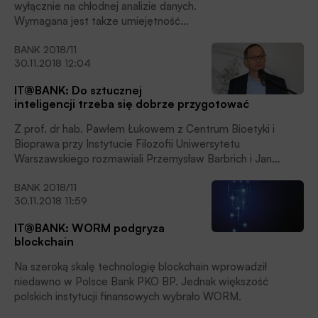
wyłącznie na chłodnej analizie danych.
Wymagana jest także umiejętność
rozmowy i wczucia się w sytuację
BANK 2018/11
klienta. Sztuczna inteligencja może być
30.11.2018 12:04
bardzo dobrym wsparciem dla doradcy,
przygotowując mu pewne analizy
IT@BANK: Do sztucznej
razem z wnioskami, ale finalna, dobra
inteligencji trzeba się dobrze przygotować
decyzja wymaga pewnego pierwiastka
ludzkiego, którego maszyny w chwili
Z prof. dr hab. Pawłem Łukowem z Centrum Bioetyki i
obecnej nie posiadają.
Bioprawa przy Instytucie Filozofii Uniwersytetu
Warszawskiego rozmawiali Przemysław Barbrich i Jan
Osiecki.
BANK 2018/11
30.11.2018 11:59
IT@BANK: WORM podgryza
blockchain
Na szeroką skalę technologię blockchain wprowadził
niedawno w Polsce Bank PKO BP. Jednak większość
polskich instytucji finansowych wybrało WORM.