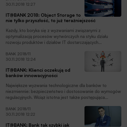
30.11.2018 12:27
IT@BANK 2018: Object Storage to
nie tylko przyszłość, to już teraźniejszość
Każdy, kto boryka się z wyzwaniami związanymi z
optymalizacją procesów wytwórczych na styku działu
rozwoju produktów i działów IT dostarczających
infrastrukturę, usilnie poszukuje narzędzi usprawniających te
BANK 2018/11
zadania. Artykuł przedstawia, gdzie tkwi problem oraz
30.11.2018 12:24
zawiera rekomendacje, jak w obszarze przechowywania
danych pogodzić DEV z IT dzięki wykorzystaniu Object
IT@BANK: Klienci oczekują od
Storage.
banków innowacyjności
Największe wyzwania technologiczne dla banków to
niezmiennie: bezpieczeństwo i dostosowanie do wymogów
regulacyjnych. Wciąż istotna jest także postępująca
digitalizacja i zmiany demograficzne i wynikające z tego
BANK 2018/11
zmiany w sposobie zachowania i oczekiwaniach klientów.
30.11.2018 12:22
IT@BANK: Bank tak szybki jak