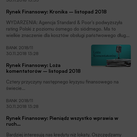
Trętowskim, wiceprezesem KIR, odpowiedzialnym za
rozwój IT. Co ważne, wdrożenie trwałego nośnika było
Rynek Finansowy: Kronika – listopad 2018
sojuszem technologicznym Krajowej Izby Rozliczeniowej z
takimi firmami jak: PKO BP, Accenture i IBM. Ta nietypowa
WYDARZENIA: Agencja Standard & Poor’s podwyższyła
koalicja jest, po BLIKU i PolishAPI, kolejnym dowodem na
rating Polski z poziomu ósmego do siódmego. Ma to
umiejętne współdziałanie polskich banków z ekspertami od
wielkie znaczenie dla kosztów obsługi państwowego długu.
bankowego IT.
Oprocentowanie papierów dłużnych emitowanych przez
BANK 2018/11
polski rząd jest prawie takie samo jak amerykańskich.
30.11.2018 13:28
Jednak między marcem a majem 2006 r. polskie papiery
dłużne miały lepsze oprocentowanie niż te USA.
Rynek Finansowy: Loża
komentatorów – listopad 2018
Cztery przyczyny następnego kryzysu finansowego na
świecie…
BANK 2018/11
30.11.2018 13:28
Rynek Finansowy: Pieniądz wszystko wprawia w
ruch…
Bardziej interesują nas kredyty niż lokaty. Oszczędzamy