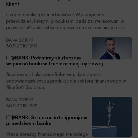
klient
Czego oczekują klienci banków? W jaki sposób
przewidzieć, którymi produktami będą zainteresowani w
przyszłości? Jak szybko reagować na ich zmieniające się
potrzeby i trafić z odpowiednią usługą do konkretnego
BANK 2018/11
odbiorcy we właściwym miejscu i czasie? Czy banki
30.11.2018 12:19
samodzielnie stawią czoła tym wyzwaniom? Na te oraz inne
pytania odpowiada Tomasz Buczak, Head of Asseco
IT@BANK: Potrafimy skutecznie
Innovation Hub.
wspierać banki w transformacji cyfrowej
Rozmowa z Łukaszem Boberem, dyrektorem
odpowiedzialnym za produkty dla sektora finansowego w
BlueSoft Sp. z o.o.
BANK 2018/11
30.11.2018 12:12
IT@BANK: Sztuczna inteligencja w
prawdziwym banku
Praca doradcy finansowego nie polega