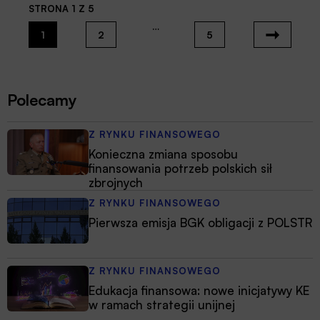
zaawansowanych rozwiązań teleinformatycznych
STRONA 1 Z 5
ułatwiających wykonywanie zadań nakładanych przez
…
ustawodawcę i nadzór, banki mają szansę wykorzystać
1
2
5
regulacyjne tsunami dla zwiększenia konkurencyjności i
efektywności działania. Platforma Publikator, czyli
wdrożone przez Gospodarczy Bank Spółdzielczy w Barlinku
narzędzie służące udostępnianiu dokumentów online,
Polecamy
stanowi doskonały przykład realizacji idei RegTech w
praktyce.
Z RYNKU FINANSOWEGO
Konieczna zmiana sposobu
finansowania potrzeb polskich sił
zbrojnych
Z RYNKU FINANSOWEGO
Pierwsza emisja BGK obligacji z POLSTR
Z RYNKU FINANSOWEGO
Edukacja finansowa: nowe inicjatywy KE
w ramach strategii unijnej