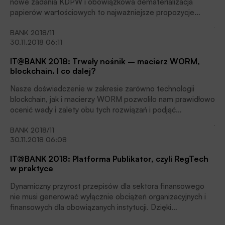
nowe zadania KDPW i obowiązkowa dematerializacja
papierów wartościowych to najważniejsze propozycje
zawarte w procedowanym obecnie przez Sejm projekcie
BANK 2018/11
Ustawy o zmianie niektórych ustaw w związku ze
30.11.2018 06:11
wzmocnieniem nadzoru oraz ochrony inwestorów na rynku.
IT@BANK 2018: Trwały nośnik – macierz WORM,
blockchain. I co dalej?
Nasze doświadczenie w zakresie zarówno technologii
blockchain, jak i macierzy WORM pozwoliło nam prawidłowo
ocenić wady i zalety obu tych rozwiązań i podjąć
kierunkową decyzję wobec rozwiązania problemu trwałego
BANK 2018/11
nośnika.
30.11.2018 06:08
IT@BANK 2018: Platforma Publikator, czyli RegTech
w praktyce
Dynamiczny przyrost przepisów dla sektora finansowego
nie musi generować wyłącznie obciążeń organizacyjnych i
finansowych dla obowiązanych instytucji. Dzięki
zastosowaniu innowacji regulacyjnych (RegTech), czyli