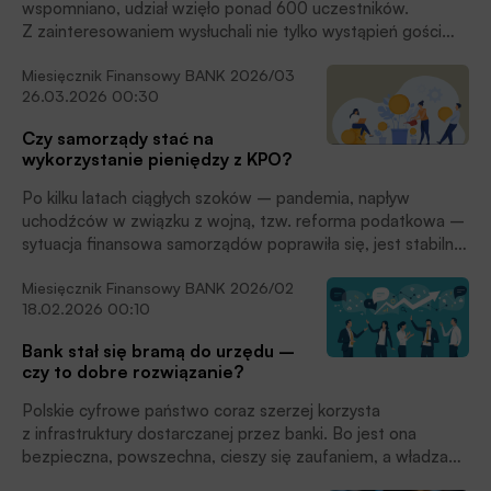
wspomniano, udział wzięło ponad 600 uczestników.
Z zainteresowaniem wysłuchali nie tylko wystąpień gości
specjalnych, ale mieli również okazję uczestniczyć w ośmiu
Miesięcznik Finansowy BANK 2026/03
sesjach tematycznych, w ramach których poruszane
26.03.2026 00:30
zagadnienia obejmowały najważniejsze obecnie dla sektora
bankowego kwestie. We wszystkich – często gorących
Czy samorządy stać na
dyskusjach – udział wzięło 48 moderatorów i prelegentów.
wykorzystanie pieniędzy z KPO?
Zapraszamy na krótkie podsumowanie debat.
Po kilku latach ciągłych szoków – pandemia, napływ
uchodźców w związku z wojną, tzw. reforma podatkowa –
sytuacja finansowa samorządów poprawiła się, jest stabilna
i pozwala im aplikować o duże środki na realizację inwestycji
Miesięcznik Finansowy BANK 2026/02
w ramach Krajowego Planu Odbudowy i Zwiększania
18.02.2026 00:10
Odporności. Największe ryzyko dla wykorzystania tych
funduszy wynika z krótkiego czasu, jaki pozostał na
Bank stał się bramą do urzędu –
składanie aplikacji i realizację projektów. Jak banki mogą
czy to dobre rozwiązanie?
w tej sytuacji wspierać samorządy?
Polskie cyfrowe państwo coraz szerzej korzysta
z infrastruktury dostarczanej przez banki. Bo jest ona
bezpieczna, powszechna, cieszy się zaufaniem, a władza
publiczna nie ponosi kosztów. Raport „Przejmowanie zadań