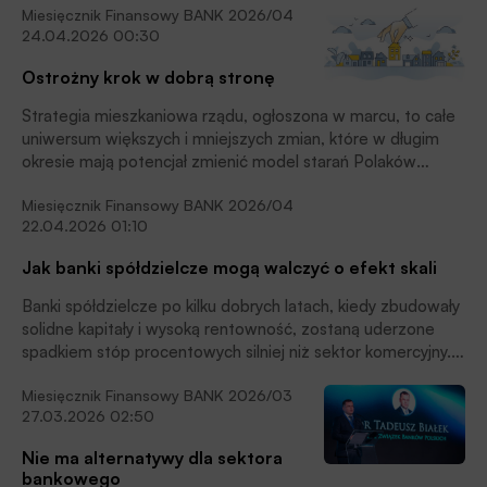
Miesięcznik Finansowy BANK 2026/04
i odporności użytkowników coraz bardziej zdigitalizowanych
24.04.2026 00:30
systemów płatniczych. Raport „Edukacja klientów banków
w zakresie usług płatniczych z uwzględnieniem kwestii
Ostrożny krok w dobrą stronę
cyberbezpieczeństwa” przedstawia wnioski, jaka
i jak adresowana powinna być edukacja w cyfrowym
Strategia mieszkaniowa rządu, ogłoszona w marcu, to całe
świecie.
uniwersum większych i mniejszych zmian, które w długim
okresie mają potencjał zmienić model starań Polaków
o bezpieczny dach nad głową. Co ważne już teraz – ma
Miesięcznik Finansowy BANK 2026/04
swój budżet, choć – rzecz jasna – niewystarczający
22.04.2026 01:10
do skali potrzeb. Największym ryzykiem dla tego,
czy przyniesie efekty, czy spali na panewce, będzie polityka
Jak banki spółdzielcze mogą walczyć o efekt skali
gmin i ich problemy z dziedzictwem komunalnym. Zmiany
w gminach będą wymagać syzyfowej pracy u podstaw
Banki spółdzielcze po kilku dobrych latach, kiedy zbudowały
i nowych rozwiązań.
solidne kapitały i wysoką rentowność, zostaną uderzone
spadkiem stóp procentowych silniej niż sektor komercyjny.
Choć to lokalne instytucje, dotkną je także ryzyka
Miesięcznik Finansowy BANK 2026/03
geopolityczne i wynikające z nich turbulencje gospodarcze.
27.03.2026 02:50
Jak mają na to odpowiedzieć?
Nie ma alternatywy dla sektora
bankowego