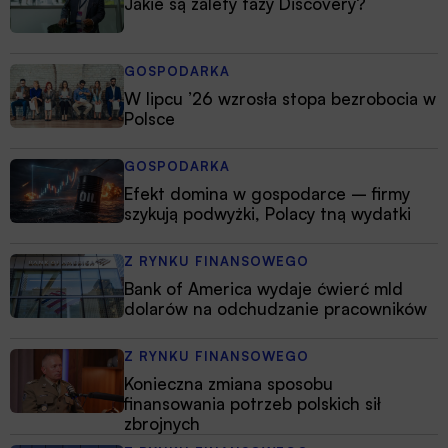
Jakie są zalety fazy Discovery?
GOSPODARKA
W lipcu ’26 wzrosła stopa bezrobocia w
Polsce
GOSPODARKA
Efekt domina w gospodarce – firmy
szykują podwyżki, Polacy tną wydatki
Z RYNKU FINANSOWEGO
Bank of America wydaje ćwierć mld
dolarów na odchudzanie pracowników
Z RYNKU FINANSOWEGO
Konieczna zmiana sposobu
finansowania potrzeb polskich sił
zbrojnych