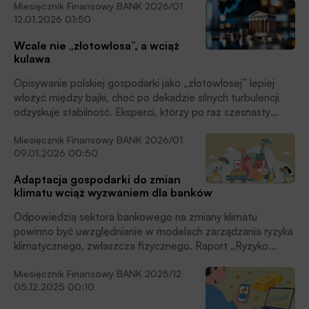
Miesięcznik Finansowy BANK 2026/01
administracji publicznej przez banki – skala zjawiska,
12.01.2026 01:50
konsekwencje, doświadczenia w innych krajach” stwierdza,
że współpraca taka ma sens, powinna się rozszerzać, ale
Wcale nie „złotowłosa”, a wciąż
wymaga przejrzystych zasad, stabilnego modelu
kulawa
zarządzania, monitorowania ryzyk i dyskusji o podziale
kosztów.
Opisywanie polskiej gospodarki jako „złotowłosej” lepiej
włożyć między bajki, choć po dekadzie silnych turbulencji
odzyskuje stabilność. Eksperci, którzy po raz szesnasty
przedstawili prognozy makroekonomiczne dla
Miesięcznik Finansowy BANK 2026/01
Europejskiego Kongresu Finansowego, zastanawiają się
09.01.2026 00:50
jednak, jak długo potrwa stabilność, bo bilans ryzyk jest
wcale nieoczywisty. Kulą u nogi gospodarki są finanse
Adaptacja gospodarki do zmian
publiczne, co wynika z trwałej niezdolności klasy politycznej
klimatu wciąż wyzwaniem dla banków
do zarządzania ich ryzykiem. Powstaje zatem pytanie – czy
doprowadzi nas to do kryzysu, a jeśli tak, to jak kryzys
Odpowiedzią sektora bankowego na zmiany klimatu
będzie przebiegał?
powinno być uwzględnianie w modelach zarządzania ryzyka
klimatycznego, zwłaszcza fizycznego. Raport „Ryzyko
klimatyczne i adaptacja do zmian klimatu – perspektywa
Miesięcznik Finansowy BANK 2025/12
sektora bankowego” odpowiada na pytania, czy banki
05.12.2025 00:10
uwzględniają skutki zmian klimatu w zarządzaniu ryzykiem,
strategiach i planowaniu działań. Jak na razie