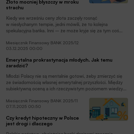
Złoto mocniej błyszczy w mroku
koncentrują się one na łagodzeniu wpływu swoich portfeli
strachu
na zmiany klimatu, lecz adaptacja klientów ma dla nich
mniejsze znaczenie. Za małe.
Kiedy we wrześniu ceny złota zaczęły rosnąć
w niesłychanym tempie, jedni mówili, że to kolejna
spekulacyjna bańka. Inni – że może kryje się za tym coś
głębszego. Od zakończenia II wojny światowej rajd cen
Miesięcznik Finansowy BANK 2025/12
złota nastąpił dotąd dwa razy. Za każdym razem wtedy, gdy
03.12.2025 00:00
globalny system finansowy drżał w posadach. Czy teraz
mamy do czynienia z taką sytuacją?
Emerytalna prokrastynacja młodych. Jak temu
zaradzić?
Młodzi Polacy nie są mentalnie gotowi, żeby zmierzyć się
ze świadomością własnej emerytalnej przyszłości. Między
subiektywną oceną a ich rzeczywistym poziomem wiedzy
odnośnie do systemu emerytalnego oraz dostępnych
Miesięcznik Finansowy BANK 2025/11
instrumentów oszczędzania jest wyraźna luka. Z raportu
07.11.2025 00:50
„Oszczędzanie i inwestowanie na cele emerytalne oczami
młodego pokolenia” wynika, że dotychczasowe wysiłki
Czy kredyt hipoteczny w Polsce
edukacyjne trafiają w próżnię. Trzeba zmienić narrację.
jest drogi i dlaczego