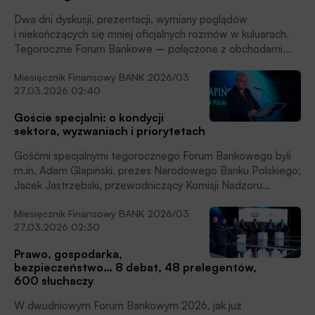
Dwa dni dyskusji, prezentacji, wymiany poglądów
i niekończących się mniej oficjalnych rozmów w kuluarach.
Tegoroczne Forum Bankowe – połączone z obchodami
35-lecia Związku Banków Polskich – przyciągnęło ponad
Miesięcznik Finansowy BANK 2026/03
600 przedstawicieli sektora bankowego, regulatorów
27.03.2026 02:40
i ekspertów finansowych. – Nie ma alternatywy dla sektora
bankowego. Według stanu na koniec roku 2025 odpowiadał
Goście specjalni: o kondycji
on za niemal 81% finansowania wszystkich przedsięwzięć
sektora, wyzwaniach i priorytetach
gospodarczych – powiedział prezes Związku Banków
Polskich dr Tadeusz Białek, otwierając tegoroczne
Gośćmi specjalnymi tegorocznego Forum Bankowego byli
wydarzenie.
m.in. Adam Glapiński, prezes Narodowego Banku Polskiego;
Jacek Jastrzębski, przewodniczący Komisji Nadzoru
Finansowego; Jurand Drop, podsekretarz stanu
Miesięcznik Finansowy BANK 2026/03
w Ministerstwie Finansów; a także Krzysztof Budzich,
27.03.2026 02:30
członek zarządu Bankowego Funduszu Gwarancyjnego.
Przed ich wystąpieniami, prezes ZBP dr Tadeusz Białek
Prawo, gospodarka,
podkreślił coraz lepszą jakość dialogu banków ze stroną
bezpieczeństwo… 8 debat, 48 prelegentów,
publiczną.
600 słuchaczy
W dwudniowym Forum Bankowym 2026, jak już