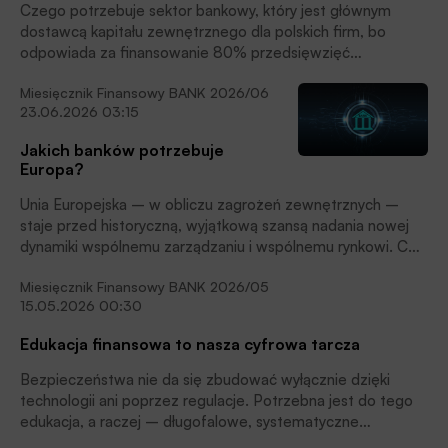
Czego potrzebuje sektor bankowy, który jest głównym
dostawcą kapitału zewnętrznego dla polskich firm, bo
odpowiada za finansowanie 80% przedsięwzięć
gospodarczych? Odpowiedź uczestników debaty
Miesięcznik Finansowy BANK 2026/06
„Mobilizacja kapitału na rzecz inwestycji. Rola banków w
23.06.2026 03:15
finansowaniu transformacji i długofalowego rozwoju”,
zorganizowanej przez Związek Banków Polskich podczas
Jakich banków potrzebuje
Europejskiego Kongresu Finansowego jest zgodna: obniżać
Europa?
niepewność prawną i ryzyko.
Unia Europejska – w obliczu zagrożeń zewnętrznych –
staje przed historyczną, wyjątkową szansą nadania nowej
dynamiki wspólnemu zarządzaniu i wspólnemu rynkowi. Co
charakterystyczne – domagają się tego sami Europejczycy,
Miesięcznik Finansowy BANK 2026/05
często wbrew interesom polityków sprawujących władzę w
15.05.2026 00:30
poszczególnych państwach. Czy Europa potrzebuje także
jednolitego rynku usług finansowych? Potrzebuje. Ale
Edukacja finansowa to nasza cyfrowa tarcza
brakuje jednego drobnego elementu. Największy deficyt
Unii to nie słaba konkurencyjność czy niska produktywność,
Bezpieczeństwa nie da się zbudować wyłącznie dzięki
ale deficyt zaufania.
technologii ani poprzez regulacje. Potrzebna jest do tego
edukacja, a raczej – długofalowe, systematyczne
i systemowe budowanie wiedzy, świadomości, nawyków