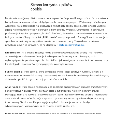
to, że wspólnie budujemy narzędzia odpowiadające
Strona korzysta z plików
rzeczywistym potrzebom bankowości spółdzielczej.
cookie
W perspektywie najbliższych lat planowana jest
Na stronie stosujemy pliki cookie w celu zapewnienie prawidłowego działania, ułatwienia
realizacja kilkudziesięciu kolejnych wdrożeń, co
korzystania, a także w celach statystycznych i marketingowych. Wybierając „Zaakceptuj
wszystkie” wyrażasz zgodę na stosowanie wszystkich plików cookie. Jeśli chcesz wyrazić
potwierdza rosnące zainteresowanie sektora
zgodę na stosowanie tylko niektórych plików cookie, wybierz „Ustawienia”, skonfiguruj
preferencje i wybierz przycisk „Zapisz”. Pamiętaj, że możesz zmienić swoje ustawienia w
bankowego rozwiązaniem Berg System CRM oraz
każdym czasie klikając przycisk „Pliki cookie” w stopce portalu. Szczegółowe informacje o
sposobie, w jaki używamy plików cookie oraz przetwarzamy Twoje dane, a także o
jego skuteczność w obszarze rozwoju sprzedaży i
przysługujących Ci prawach, odnajdziesz w
Polityce prywatności
.
zarządzania relacjami z klientami
– mówi
Daniel
Niezbędne:
Pliki cookie niezbędne do prawidłowego działania strony internetowej,
Bieniek.
zapewniające podstawowe funkcje i zabezpieczenia strony umożliwiające, m.in.
wykorzystywanie podstawowych funkcji takich jak nawigacja na stronie internetowej, czy
tez dostęp do jej obszarów wymagających uwierzytelnienia.
Coraz większe znaczenie ma więc nie tylko sam
Funkcjonalne:
Pliki cookie, które pomagają w realizacji pewnych funkcji, takich jak
system, ale również sposób jego rozwijania, jakość
udostępnianie zawartości strony internetowej na platformach mediów społecznościowych,
zbieranie opinii i innych funkcji podmiotów trzecich.
współpracy z dostawcą i zrozumienie specyfiki
Analityczne:
Pliki cookie wspomagające zebranie anonimowych danych statystycznych
bankowości spółdzielczej.
i analitycznych związanych z aktywnością użytkowników na stronie internetowej.
Pomagają nam analizować liczbowe aspekty ruchu użytkowników na stronie internetowej
oraz służą do zrozumienia, w jaki sposób użytkownicy wchodzą w interakcje ze stroną
– W bankowości spółdzielczej technologia nie może
internetową. Te pliki cookie pomagają uzyskać informacje na temat liczby
narzucać jednego, sztywnego modelu działania.
odwiedzających, współczynnika odrzuceń, źródła ruchu itp.
Powinna wspierać bank w realizacji jego własnej
Marketingowe:
Pliki cookie stosowane do analizowania aktywności użytkowników,