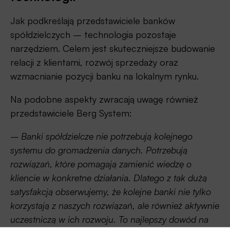
Jak podkreślają przedstawiciele banków
spółdzielczych – technologia pozostaje
narzędziem. Celem jest skuteczniejsze budowanie
relacji z klientami, rozwój sprzedaży oraz
wzmacnianie pozycji banku na lokalnym rynku.
Na podobne aspekty zwracają uwagę również
przedstawiciele Berg System:
– Banki spółdzielcze nie potrzebują kolejnego
systemu do gromadzenia danych. Potrzebują
rozwiązań, które pomagają zamienić wiedzę o
kliencie w konkretne działania. Dlatego z tak dużą
satysfakcją obserwujemy, że kolejne banki nie tylko
korzystają z naszych rozwiązań, ale również aktywnie
uczestniczą w ich rozwoju. To najlepszy dowód na