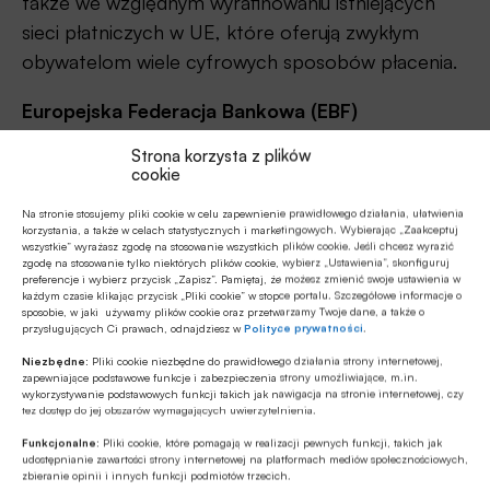
także we względnym wyrafinowaniu istniejących
sieci płatniczych w UE, które oferują zwykłym
obywatelom wiele cyfrowych sposobów płacenia.
Europejska Federacja Bankowa (EBF)
zareagowała na propozycje Komisji Europejskiej
Strona korzysta z plików
podkreślając potrzebę konkurencyjnego
cookie
ekosystemu z równymi szansami,
Na stronie stosujemy pliki cookie w celu zapewnienie prawidłowego działania, ułatwienia
bezpieczeństwem użytkowników i debatą
korzystania, a także w celach statystycznych i marketingowych. Wybierając „Zaakceptuj
wszystkie” wyrażasz zgodę na stosowanie wszystkich plików cookie. Jeśli chcesz wyrazić
publiczną w zakresie rozwoju finansów cyfrowych.
zgodę na stosowanie tylko niektórych plików cookie, wybierz „Ustawienia”, skonfiguruj
preferencje i wybierz przycisk „Zapisz”. Pamiętaj, że możesz zmienić swoje ustawienia w
Celem powinien być zrównoważony model
każdym czasie klikając przycisk „Pliki cookie” w stopce portalu. Szczegółowe informacje o
sposobie, w jaki używamy plików cookie oraz przetwarzamy Twoje dane, a także o
biznesowy, ustanowienie mechanizmów
przysługujących Ci prawach, odnajdziesz w
Polityce prywatności
.
kompensacyjnych oraz ustalenie odpowiednich
Niezbędne:
Pliki cookie niezbędne do prawidłowego działania strony internetowej,
limitów dotyczących transakcji, wyjaśnia EBF.
zapewniające podstawowe funkcje i zabezpieczenia strony umożliwiające, m.in.
wykorzystywanie podstawowych funkcji takich jak nawigacja na stronie internetowej, czy
tez dostęp do jej obszarów wymagających uwierzytelnienia.
Z kolei
Holenderskie Stowarzyszenie Banków
Funkcjonalne:
Pliki cookie, które pomagają w realizacji pewnych funkcji, takich jak
(NVB)
chce wyjaśnienia koncepcji i wpływu
udostępnianie zawartości strony internetowej na platformach mediów społecznościowych,
zbieranie opinii i innych funkcji podmiotów trzecich.
cyfrowego euro. Jego pytania dotyczą roli banków