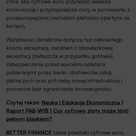
chce, aby cyfrowe euro przyniosło większą
konkurencję i przystępniejsze ceny w porównaniu z
pozaeuropejskimi metodami płatności opartymi na
kartach.
Wątpliwości detalistów dotyczą też całkowitego
kosztu akceptacji, zwolnień z obowiązkowej
akceptacji (zwłaszcza w przypadku gotówki),
zabezpieczenia przed wysokimi opłatami
pobieranymi przez banki i dostawców usług
płatniczych oraz potrzeby nowej infrastruktury i
procesów bez ograniczania innowacyjności.
Czytaj także:
Nauka i Edukacja Ekonomiczna |
Raport PAB-WIB | Czy cyfrowy złoty może lśnić
pełnym blaskiem?
BETTER FINANCE
także powitało cyfrowe euro,