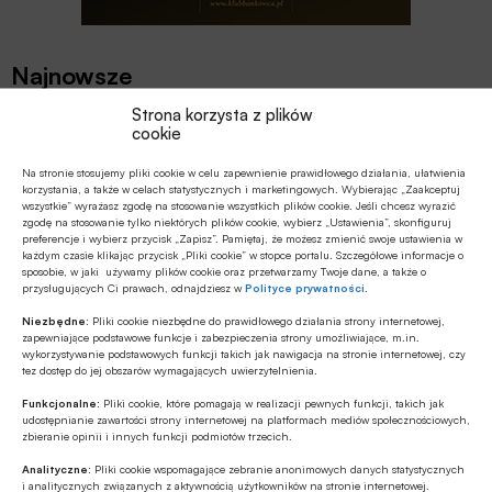
Najnowsze
Strona korzysta z plików
EDUKACJA FINANSOWA
cookie
Przedszkole to kluczowy etap – to
Na stronie stosujemy pliki cookie w celu zapewnienie prawidłowego działania, ułatwienia
wtedy dzieci zapamiętują wiedzę
korzystania, a także w celach statystycznych i marketingowych. Wybierając „Zaakceptuj
finansową łatwiej i szybciej
wszystkie” wyrażasz zgodę na stosowanie wszystkich plików cookie. Jeśli chcesz wyrazić
zgodę na stosowanie tylko niektórych plików cookie, wybierz „Ustawienia”, skonfiguruj
MULTIMEDIA
preferencje i wybierz przycisk „Zapisz”. Pamiętaj, że możesz zmienić swoje ustawienia w
każdym czasie klikając przycisk „Pliki cookie” w stopce portalu. Szczegółowe informacje o
Jakie są zalety fazy Discovery?
sposobie, w jaki używamy plików cookie oraz przetwarzamy Twoje dane, a także o
przysługujących Ci prawach, odnajdziesz w
Polityce prywatności
.
Niezbędne:
Pliki cookie niezbędne do prawidłowego działania strony internetowej,
zapewniające podstawowe funkcje i zabezpieczenia strony umożliwiające, m.in.
Z RYNKU FINANSOWEGO
wykorzystywanie podstawowych funkcji takich jak nawigacja na stronie internetowej, czy
Branża leasingowa o inwestycjach w
tez dostęp do jej obszarów wymagających uwierzytelnienia.
polskiej gospodarce, programie SAFE i
Funkcjonalne:
Pliki cookie, które pomagają w realizacji pewnych funkcji, takich jak
polityce dual use
udostępnianie zawartości strony internetowej na platformach mediów społecznościowych,
zbieranie opinii i innych funkcji podmiotów trzecich.
GOSPODARKA
Analityczne:
Pliki cookie wspomagające zebranie anonimowych danych statystycznych
W lipcu ’26 wzrosła stopa bezrobocia w
i analitycznych związanych z aktywnością użytkowników na stronie internetowej.