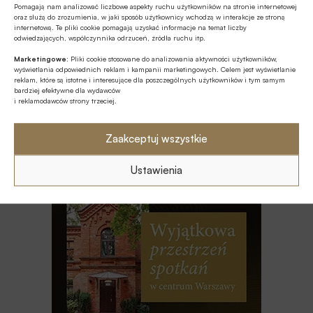
Polsce
Pomagają nam analizować liczbowe aspekty ruchu użytkowników na stronie internetowej
oraz służą do zrozumienia, w jaki sposób użytkownicy wchodzą w interakcje ze stroną
internetową. Te pliki cookie pomagają uzyskać informacje na temat liczby
GOSPODARKA
odwiedzających, współczynnika odrzuceń, źródła ruchu itp.
Efekt domina w gospodarce – firmy
Marketingowe:
Pliki cookie stosowane do analizowania aktywności użytkowników,
szykują podwyżki, Polacy tną wydatki
wyświetlania odpowiednich reklam i kampanii marketingowych. Celem jest wyświetlanie
reklam, które są istotne i interesujące dla poszczególnych użytkowników i tym samym
bardziej efektywne dla wydawców
i reklamodawców strony trzeciej.
Z RYNKU FINANSOWEGO
Bank of America wydaje ćwierć mld
dolarów na odchudzanie pracowników
Zaakceptuj wszystkie
Ustawienia