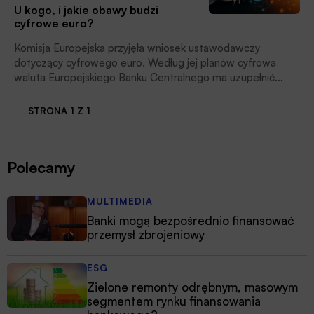
U kogo, i jakie obawy budzi
cyfrowe euro?
Komisja Europejska przyjęła wniosek ustawodawczy
dotyczący cyfrowego euro. Według jej planów cyfrowa
waluta Europejskiego Banku Centralnego ma uzupełnić
monety i banknoty jako metodę płatności. Uczestnicy rynku i
decydenci stawiają jednak wiele ważnych pytań.
STRONA 1 Z 1
Polecamy
MULTIMEDIA
Banki mogą bezpośrednio finansować
przemysł zbrojeniowy
ESG
Zielone remonty odrębnym, masowym
segmentem rynku finansowania