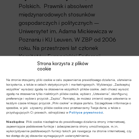
Polskich. Prawnik i absolwent
międzynarodowych stosunków
gospodarczych i politycznych –
Uniwersytet im. Adama Mickiewicza w
Poznaniu i KU Leuven. W ZBP od 2006
roku. Na przestrzeni lat członek
Komitetów Europejskiej Federacji
Strona korzysta z plików
Bankowej ds. międzynarodowych,
cookie
zwalczania przestępstw finansowych,
Na stronie stosujemy pliki cookie w celu zapewnienie prawidłowego działania, ułatwienia
komunikacji i edukacji finansowej.
korzystania, a także w celach statystycznych i marketingowych. Wybierając „Zaakceptuj
wszystkie” wyrażasz zgodę na stosowanie wszystkich plików cookie. Jeśli chcesz wyrazić
zgodę na stosowanie tylko niektórych plików cookie, wybierz „Ustawienia”, skonfiguruj
Źródło:
BANK.pl
preferencje i wybierz przycisk „Zapisz”. Pamiętaj, że możesz zmienić swoje ustawienia w
każdym czasie klikając przycisk „Pliki cookie” w stopce portalu. Szczegółowe informacje o
sposobie, w jaki używamy plików cookie oraz przetwarzamy Twoje dane, a także o
przysługujących Ci prawach, odnajdziesz w
Polityce prywatności
.
Niezbędne:
Pliki cookie niezbędne do prawidłowego działania strony internetowej,
Udostępnij
zapewniające podstawowe funkcje i zabezpieczenia strony umożliwiające, m.in.
wykorzystywanie podstawowych funkcji takich jak nawigacja na stronie internetowej, czy
tez dostęp do jej obszarów wymagających uwierzytelnienia.