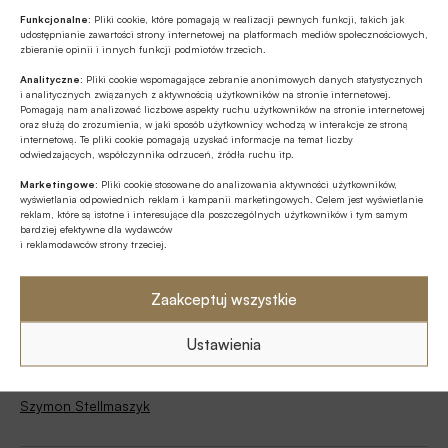
Funkcjonalne:
Pliki cookie, które pomagają w realizacji pewnych funkcji, takich jak
udostępnianie zawartości strony internetowej na platformach mediów społecznościowych,
zbieranie opinii i innych funkcji podmiotów trzecich.
Analityczne:
Pliki cookie wspomagające zebranie anonimowych danych statystycznych
Tagi
i analitycznych związanych z aktywnością użytkowników na stronie internetowej.
Pomagają nam analizować liczbowe aspekty ruchu użytkowników na stronie internetowej
oraz służą do zrozumienia, w jaki sposób użytkownicy wchodzą w interakcje ze stroną
Energetyka
Hiszpania
Pedro Sanchez
internetową. Te pliki cookie pomagają uzyskać informacje na temat liczby
odwiedzających, współczynnika odrzuceń, źródła ruchu itp.
Podatek bankowy
Marketingowe:
Pliki cookie stosowane do analizowania aktywności użytkowników,
wyświetlania odpowiednich reklam i kampanii marketingowych. Celem jest wyświetlanie
PSOE / Partido Socialista Obrero Español
reklam, które są istotne i interesujące dla poszczególnych użytkowników i tym samym
bardziej efektywne dla wydawców
i reklamodawców strony trzeciej.
Sektor finansowy
Sumar
Yolanda Díaz
Zysk netto
Zaakceptuj wszystkie
Ustawienia
Autor
Szymon Stellmaszyk