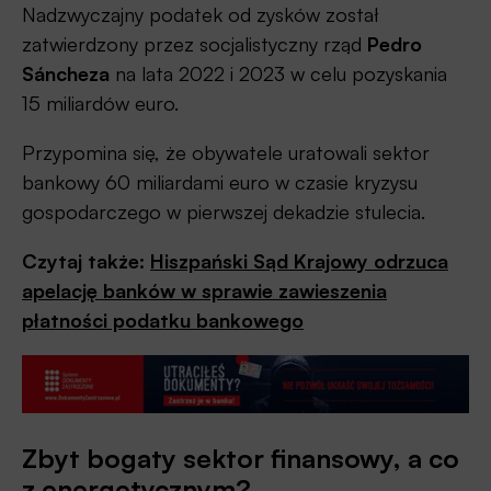
Nadzwyczajny podatek od zysków został
zatwierdzony przez socjalistyczny rząd
Pedro
Sáncheza
na lata 2022 i 2023 w celu pozyskania
15 miliardów euro.
Przypomina się, że obywatele uratowali sektor
bankowy 60 miliardami euro w czasie kryzysu
gospodarczego w pierwszej dekadzie stulecia.
Czytaj także:
Hiszpański Sąd Krajowy odrzuca
apelację banków w sprawie zawieszenia
płatności podatku bankowego
Zbyt bogaty sektor finansowy, a co
z energetycznym?