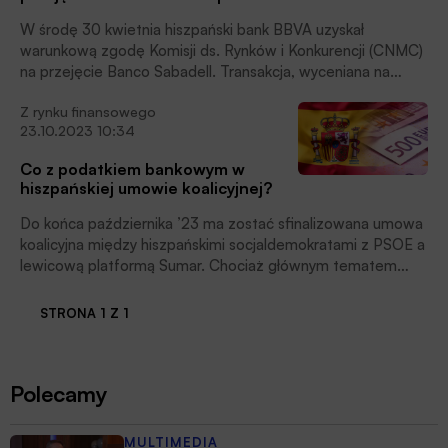
W środę 30 kwietnia hiszpański bank BBVA uzyskał
warunkową zgodę Komisji ds. Rynków i Konkurencji (CNMC)
na przejęcie Banco Sabadell. Transakcja, wyceniana na
około 13 mld euro, ma na celu stworzenie drugiego co do
Z rynku finansowego
wielkości banku w Hiszpanii pod względem aktywów,
23.10.2023 10:34
przekraczających 1 bilion euro. Jednakże operacja napotkała
na istotne zastrzeżenia ze strony organów regulacyjnych i
Co z podatkiem bankowym w
rządu.
hiszpańskiej umowie koalicyjnej?
Do końca października ’23 ma zostać sfinalizowana umowa
koalicyjna między hiszpańskimi socjaldemokratami z PSOE a
lewicową platformą Sumar. Chociaż głównym tematem
debaty w kraju są kwestie dotyczące ruchu
niepodległościowego, do najłatwiejszych kwestii nie należy
STRONA 1 Z 1
też zbliżanie stanowisk obu formacji w sprawie zamiany
tymczasowego podatku bankowego na podatek na czas
nieokreślony.
Polecamy
MULTIMEDIA