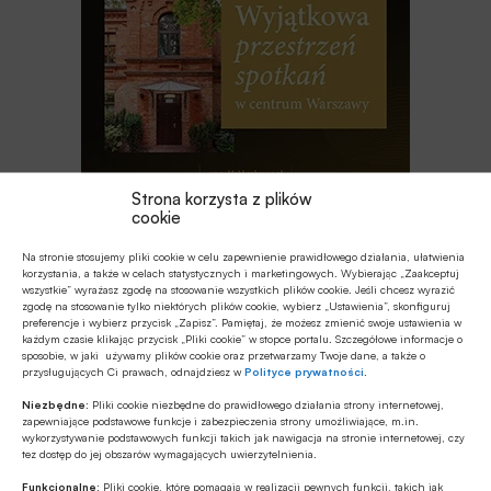
Strona korzysta z plików
cookie
Najnowsze
Na stronie stosujemy pliki cookie w celu zapewnienie prawidłowego działania, ułatwienia
korzystania, a także w celach statystycznych i marketingowych. Wybierając „Zaakceptuj
wszystkie” wyrażasz zgodę na stosowanie wszystkich plików cookie. Jeśli chcesz wyrazić
EDUKACJA FINANSOWA
zgodę na stosowanie tylko niektórych plików cookie, wybierz „Ustawienia”, skonfiguruj
preferencje i wybierz przycisk „Zapisz”. Pamiętaj, że możesz zmienić swoje ustawienia w
Przedszkole to kluczowy etap – to
każdym czasie klikając przycisk „Pliki cookie” w stopce portalu. Szczegółowe informacje o
wtedy dzieci zapamiętują wiedzę
sposobie, w jaki używamy plików cookie oraz przetwarzamy Twoje dane, a także o
finansową łatwiej i szybciej
przysługujących Ci prawach, odnajdziesz w
Polityce prywatności
.
MULTIMEDIA
Niezbędne:
Pliki cookie niezbędne do prawidłowego działania strony internetowej,
zapewniające podstawowe funkcje i zabezpieczenia strony umożliwiające, m.in.
Jakie są zalety fazy Discovery?
wykorzystywanie podstawowych funkcji takich jak nawigacja na stronie internetowej, czy
tez dostęp do jej obszarów wymagających uwierzytelnienia.
Funkcjonalne:
Pliki cookie, które pomagają w realizacji pewnych funkcji, takich jak