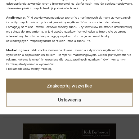
udostępnianie zawartości strony internetowej na platformach mediów społecznościowych,
Z RYNKU FINANSOWEGO
zbieranie opinii i innych funkcji podmiotów trzecich.
Branża leasingowa o inwestycjach w
Analityczne:
Pliki cookie wspomagające zebranie anonimowych danych statystycznych
polskiej gospodarce, programie SAFE i
i analitycznych związanych z aktywnością użytkowników na stronie internetowej.
polityce dual use
Pomagają nam analizować liczbowe aspekty ruchu użytkowników na stronie internetowej
oraz służą do zrozumienia, w jaki sposób użytkownicy wchodzą w interakcje ze stroną
GOSPODARKA
internetową. Te pliki cookie pomagają uzyskać informacje na temat liczby
odwiedzających, współczynnika odrzuceń, źródła ruchu itp.
W lipcu ’26 wzrosła stopa bezrobocia w
Polsce
Marketingowe:
Pliki cookie stosowane do analizowania aktywności użytkowników,
wyświetlania odpowiednich reklam i kampanii marketingowych. Celem jest wyświetlanie
reklam, które są istotne i interesujące dla poszczególnych użytkowników i tym samym
GOSPODARKA
bardziej efektywne dla wydawców
i reklamodawców strony trzeciej.
Efekt domina w gospodarce – firmy
szykują podwyżki, Polacy tną wydatki
Zaakceptuj wszystkie
Z RYNKU FINANSOWEGO
Ustawienia
Bank of America wydaje ćwierć mld
dolarów na odchudzanie pracowników