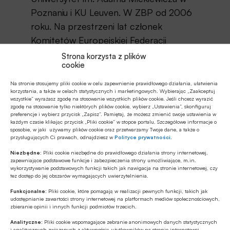
Poznaniu i KU Leuven. W ZBP od 2006
roku. Na przestrzeni lat członek
Komitetów Europejskiej Federacji
Bankowej ds. międzynarodowych,
Strona korzysta z plików
cookie
zwalczania przestępstw finansowych,
komunikacji i edukacji finansowej.
Na stronie stosujemy pliki cookie w celu zapewnienie prawidłowego działania, ułatwienia
korzystania, a także w celach statystycznych i marketingowych. Wybierając „Zaakceptuj
wszystkie” wyrażasz zgodę na stosowanie wszystkich plików cookie. Jeśli chcesz wyrazić
Źródło:
BANK.pl
zgodę na stosowanie tylko niektórych plików cookie, wybierz „Ustawienia”, skonfiguruj
preferencje i wybierz przycisk „Zapisz”. Pamiętaj, że możesz zmienić swoje ustawienia w
każdym czasie klikając przycisk „Pliki cookie” w stopce portalu. Szczegółowe informacje o
sposobie, w jaki używamy plików cookie oraz przetwarzamy Twoje dane, a także o
przysługujących Ci prawach, odnajdziesz w
Polityce prywatności
.
Udostępnij
Niezbędne:
Pliki cookie niezbędne do prawidłowego działania strony internetowej,
zapewniające podstawowe funkcje i zabezpieczenia strony umożliwiające, m.in.
wykorzystywanie podstawowych funkcji takich jak nawigacja na stronie internetowej, czy
tez dostęp do jej obszarów wymagających uwierzytelnienia.
Funkcjonalne:
Pliki cookie, które pomagają w realizacji pewnych funkcji, takich jak
udostępnianie zawartości strony internetowej na platformach mediów społecznościowych,
zbieranie opinii i innych funkcji podmiotów trzecich.
Analityczne:
Pliki cookie wspomagające zebranie anonimowych danych statystycznych
Tagi
i analitycznych związanych z aktywnością użytkowników na stronie internetowej.