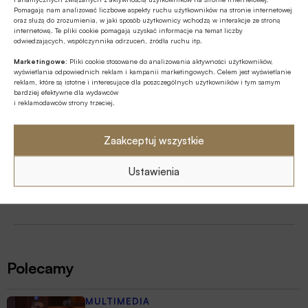
Pomagają nam analizować liczbowe aspekty ruchu użytkowników na stronie internetowej
Banki
Belgia
FebelFin
Podatki
oraz służą do zrozumienia, w jaki sposób użytkownicy wchodzą w interakcje ze stroną
internetową. Te pliki cookie pomagają uzyskać informacje na temat liczby
odwiedzających, współczynnika odrzuceń, źródła ruchu itp.
Szymon Stellmaszyk
Marketingowe:
Pliki cookie stosowane do analizowania aktywności użytkowników,
wyświetlania odpowiednich reklam i kampanii marketingowych. Celem jest wyświetlanie
reklam, które są istotne i interesujące dla poszczególnych użytkowników i tym samym
bardziej efektywne dla wydawców
i reklamodawców strony trzeciej.
Autor
Szymon Stellmaszyk
Zaakceptuj wszystkie
Ustawienia
Źródło
BANK.pl
Polecamy
MULTIMEDIA