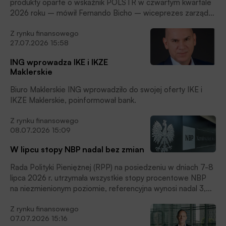
produkty oparte o wskaźnik POLSTR w czwartym kwartale
2026 roku – mówił Fernando Bicho – wiceprezes zarządu
banku, podczas konferencji prasowej poświęconej wynikom
Z rynku finansowego
Banku Millennium w drugim kwartale 2026 roku.
27.07.2026 15:58
ING wprowadza IKE i IKZE
Maklerskie
Biuro Maklerskie ING wprowadziło do swojej oferty IKE i
IKZE Maklerskie, poinformował bank.
Z rynku finansowego
08.07.2026 15:09
W lipcu stopy NBP nadal bez zmian
Rada Polityki Pieniężnej (RPP) na posiedzeniu w dniach 7-8
lipca 2026 r. utrzymała wszystkie stopy procentowe NBP
na niezmienionym poziomie, referencyjna wynosi nadal 3,75
proc. – podał w komunikacie bank centralny. Decyzja była
Z rynku finansowego
zgodna z oczekiwaniami rynku.
07.07.2026 15:16