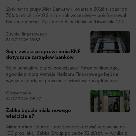
Zysk netto grupy Alior Banku w II kwartale 2026 r. spadł do
366,6 mln zł z 640,2 mln zł rok wcześniej – poinformował
bank w raporcie. Zysk netto Alior Banku w II kwartale 2026
r. spadł 42,7 proc. rok do roku i spadł 9,1 proc. w ujęciu
Z rynku finansowego
kwartalnym.
31.07.2026 15:33
Sejm zwiększa uprawnienia KNF
dotyczące zarządów banków
Sejm uchwalił w piątek nowelizację Prawa bankowego,
zgodnie z którą Komisja Nadzoru Finansowego będzie
wyrażać zgodę na powołanie członków zarządów oraz
przewodniczących rad nadzorczych dużych banków.
Gospodarka
Obecnie zgoda KNF jest wymagana w przypadku powołania
31.07.2026 08:17
prezesa banku.
Żabka będzie miała nowego
właściciela?
Alimentation Couche-Tard zamierza ogłosić wezwanie na
100 proc. akcji Zabka Group po cenie 32 zł/szt. – wynika z