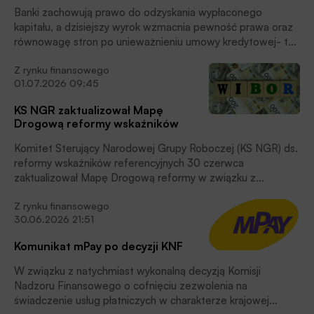
Banki zachowują prawo do odzyskania wypłaconego
kapitału, a dzisiejszy wyrok wzmacnia pewność prawa oraz
równowagę stron po unieważnieniu umowy kredytowej- tak
prezes ZBP, Tadeusz Białek komentuje wyrok TSUE z 2
Z rynku finansowego
lipca 2026 r. w połączonych sprawach C-261/25 (Ścierbek)
01.07.2026 09:45
oraz C-262/25 (Drózdzik), dotyczących kluczowej kwestii
biegu przedawnienia roszczeń banków o zwrot kapitału.
KS NGR zaktualizował Mapę
Drogową reformy wskaźników
Komitet Sterujący Narodowej Grupy Roboczej (KS NGR) ds.
reformy wskaźników referencyjnych 30 czerwca
zaktualizował Mapę Drogową reformy w związku z
bieżącym postępem prac nad nią oraz uruchomieniem
Z rynku finansowego
uporządkowanej likwidacji WIBID i WIBOR – podano w
30.06.2026 21:51
komunikacie KS NGR.
Komunikat mPay po decyzji KNF
W związku z natychmiast wykonalną decyzją Komisji
Nadzoru Finansowego o cofnięciu zezwolenia na
świadczenie usług płatniczych w charakterze krajowej