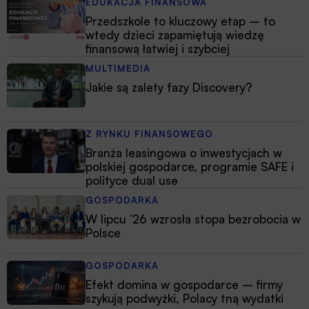
EDUKACJA FINANSOWA
Przedszkole to kluczowy etap – to
wtedy dzieci zapamiętują wiedzę
finansową łatwiej i szybciej
MULTIMEDIA
Jakie są zalety fazy Discovery?
Z RYNKU FINANSOWEGO
Branża leasingowa o inwestycjach w
polskiej gospodarce, programie SAFE i
polityce dual use
GOSPODARKA
W lipcu ’26 wzrosła stopa bezrobocia w
Polsce
GOSPODARKA
Efekt domina w gospodarce – firmy
szykują podwyżki, Polacy tną wydatki