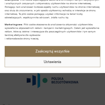
i analitycznych związanych z aktywnością użytkowników na stronie internetowej.
gotówkowych i ratalnych
Pomagają nam analizować liczbowe aspekty ruchu użytkowników na stronie internetowej
oraz służą do zrozumienia, w jaki sposób użytkownicy wchodzą w interakcje ze stroną
Majowa wartość sprzedaży pożyczek gotówkowych do 60
internetową. Te pliki cookie pomagają uzyskać informacje na temat liczby
dni to 1,268 mld zł i była ona wyższa o +12,4% r/r. W maju
odwiedzających, współczynnika odrzuceń, źródła ruchu itp.
2026 r. zostało udzielonych 463 tys. pożyczek, czyli o 0,6%
Marketingowe:
Pliki cookie stosowane do analizowania aktywności użytkowników,
mniej r/r. Pożyczki te stanowiły 70% wartości i 84,6% liczby
wyświetlania odpowiednich reklam i kampanii marketingowych. Celem jest wyświetlanie
reklam, które są istotne i interesujące dla poszczególnych użytkowników i tym samym
przyznanych w maju tego roku pożyczek gotówkowych.
STRONA 1 Z 91
bardziej efektywne dla wydawców
Średnia wartość pożyczki gotówkowej do 60 dni wyniosła 3
i reklamodawców strony trzeciej.
…
025 zł i była o 13,2% wyższa od średniej kwoty udzielonej w
1
2
91
maju rok temu, poinformowało Biuro Informacji Kredytowej.
Zaakceptuj wszystkie
Partnerzy działu
Ustawienia