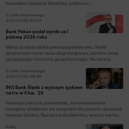
komunikatu Ipopema Securities, podmiotu
pośredniczącego. Żabka podała w komunikacie, że zawarła
Z rynku finansowego
porozumienie z Circle K Polska, spółką zależną Alimentation
30.07.2026 09:07
Couche-Tard, a akcjonariusze Żabki zobowiązali się
sprzedać akcje.
Bank Pekao podał wyniki za I
połowę 2026 roku
Mamy za sobą solidną pierwszą połowę roku. Nadal
dynamicznie rośnie nasza akcja kredytowa, pomimo mniej
sprzyjającego otoczenia geopolitycznego. Skuteczna
akwizycja
Z rynku finansowego
i aktywność naszych klientów, pozwala nam niwelować
30.07.2026 08:49
wpływ niższych rynkowych stóp procentowych. W kolejnych
kwartałach naszym celem pozostaje dalsze doskonalenie
ING Bank Śląski z wyższym zyskiem
oferty
netto w II kw. ’26
i umacnianie naszej rynkowej pozycji – mówi Cezary
Stypułkowski, prezes Banku Pekao.
Pierwsze półrocze potwierdziło, że konsekwentnie
rozwijamy działalność we wszystkich kluczowych obszarach
naszego biznesu. Rosnąca liczba klientów, wyższa wartość
depozytów, produktów inwestycyjnych oraz kredytów
Kadry
potwierdzają, że nasza strategia „ING. W rytmie życia”