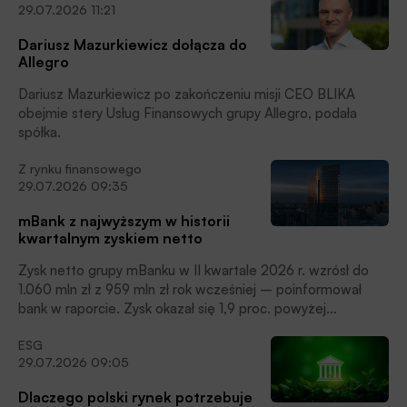
29.07.2026 11:21
przynosi wymierne efekty – mówi Michał Bolesławski,
prezes ING Banku Śląskiego podsumowując wyniki banku w
Dariusz Mazurkiewicz dołącza do
I półroczu 2026 roku.
Allegro
Dariusz Mazurkiewicz po zakończeniu misji CEO BLIKA
obejmie stery Usług Finansowych grupy Allegro, podała
spółka.
Z rynku finansowego
29.07.2026 09:35
mBank z najwyższym w historii
kwartalnym zyskiem netto
Zysk netto grupy mBanku w II kwartale 2026 r. wzrósł do
1.060 mln zł z 959 mln zł rok wcześniej – poinformował
bank w raporcie. Zysk okazał się 1,9 proc. powyżej
oczekiwań analityków, którzy prognozowali, że wyniesie on
ESG
1.040,1 mln zł.
29.07.2026 09:05
Dlaczego polski rynek potrzebuje