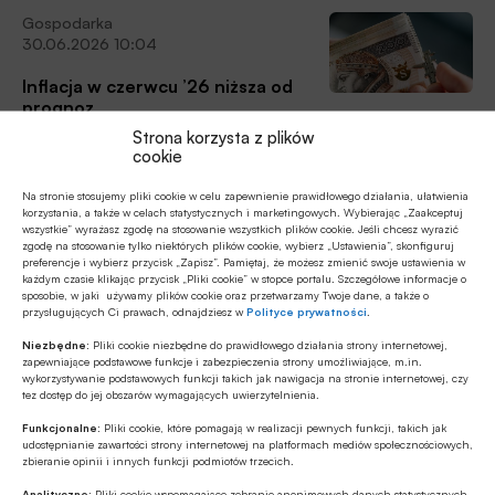
instytucji płatniczej, mPay S.A. uruchamia precyzyjny
Gospodarka
harmonogram działań prawnych i operacyjnych,
30.06.2026 10:04
poinformowała spółka w swoim komunikacie medialnym.
Inflacja w czerwcu ’26 niższa od
prognoz
Strona korzysta z plików
Inflacja konsumencka wyniosła 2,5% w ujęciu rocznym w
cookie
czerwcu 2026 r., według wstępnych danych, podał Główny
Urząd Statystyczny (GUS).
Na stronie stosujemy pliki cookie w celu zapewnienie prawidłowego działania, ułatwienia
korzystania, a także w celach statystycznych i marketingowych. Wybierając „Zaakceptuj
wszystkie” wyrażasz zgodę na stosowanie wszystkich plików cookie. Jeśli chcesz wyrazić
Z rynku finansowego
zgodę na stosowanie tylko niektórych plików cookie, wybierz „Ustawienia”, skonfiguruj
30.06.2026 08:48
preferencje i wybierz przycisk „Zapisz”. Pamiętaj, że możesz zmienić swoje ustawienia w
każdym czasie klikając przycisk „Pliki cookie” w stopce portalu. Szczegółowe informacje o
sposobie, w jaki używamy plików cookie oraz przetwarzamy Twoje dane, a także o
BIK o akcji kredytowej w maju ’26
przysługujących Ci prawach, odnajdziesz w
Polityce prywatności
.
W maju 2026 r., w porównaniu do maja 2025 r., banki i
Niezbędne:
Pliki cookie niezbędne do prawidłowego działania strony internetowej,
SKOK-i udzieliły więcej trzech rodzajów kredytów:
zapewniające podstawowe funkcje i zabezpieczenia strony umożliwiające, m.in.
wykorzystywanie podstawowych funkcji takich jak nawigacja na stronie internetowej, czy
mieszkaniowych (+46,9%), ratalnych (+26,4%) oraz
tez dostęp do jej obszarów wymagających uwierzytelnienia.
gotówkowych (+8,8%), przy jednoczesnym spadku liczby
Funkcjonalne:
Pliki cookie, które pomagają w realizacji pewnych funkcji, takich jak
Z rynku finansowego
wydanych kart kredytowych (-11,3%).
udostępnianie zawartości strony internetowej na platformach mediów społecznościowych,
26.06.2026 07:56
zbieranie opinii i innych funkcji podmiotów trzecich.
W maju więcej pożyczek
Analityczne:
Pliki cookie wspomagające zebranie anonimowych danych statystycznych