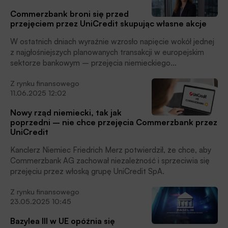
Commerzbank broni się przed
przejęciem przez UniCredit skupując własne akcje
W ostatnich dniach wyraźnie wzrosło napięcie wokół jednej
z najgłośniejszych planowanych transakcji w europejskim
sektorze bankowym – przejęcia niemieckiego
Commerzbanku przez włoską grupę UniCredit.
Z rynku finansowego
Commerzbank broni się przed przejęciem skupując własne
11.06.2025 12:02
akcje.
Nowy rząd niemiecki, tak jak
poprzedni – nie chce przejęcia Commerzbank przez
UniCredit
Kanclerz Niemiec Friedrich Merz potwierdził, że chce, aby
Commerzbank AG zachował niezależność i sprzeciwia się
przejęciu przez włoską grupę UniCredit SpA.
Z rynku finansowego
23.05.2025 10:45
Bazylea III w UE opóźnia się