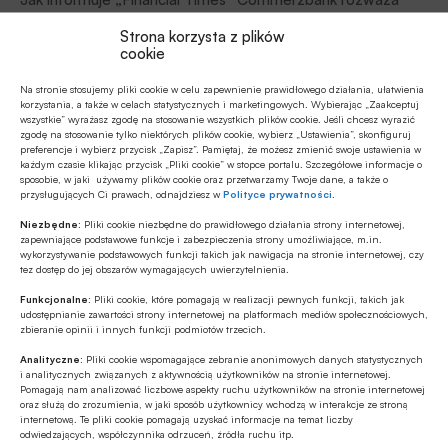
zwolnienie tysięcy pracowników, aby przygotować się na
Strona korzysta z plików
próbę wrogiego przejęcia przez włoską grupę bankową
cookie
UniCredit. Plany mają zostać ujawnione radzie pracowników
Z rynku finansowego
w ciągu najbliższych tygodni.
Na stronie stosujemy pliki cookie w celu zapewnienie prawidłowego działania, ułatwienia
16.11.2022 16:26
korzystania, a także w celach statystycznych i marketingowych. Wybierając „Zaakceptuj
wszystkie” wyrażasz zgodę na stosowanie wszystkich plików cookie. Jeśli chcesz wyrazić
zgodę na stosowanie tylko niektórych plików cookie, wybierz „Ustawienia”, skonfiguruj
Euro Finance Week 2022 we
preferencje i wybierz przycisk „Zapisz”. Pamiętaj, że możesz zmienić swoje ustawienia w
Frankfurcie: mniej kredytów na mieszkania, więcej
każdym czasie klikając przycisk „Pliki cookie” w stopce portalu. Szczegółowe informacje o
na konsumpcję
sposobie, w jaki używamy plików cookie oraz przetwarzamy Twoje dane, a także o
przysługujących Ci prawach, odnajdziesz w
Polityce prywatności
.
Czasy są niespokojne, ale kondycja banków niemieckich jest
Niezbędne:
Pliki cookie niezbędne do prawidłowego działania strony internetowej,
dobra – taki był ton dotychczasowych wypowiedzi
zapewniające podstawowe funkcje i zabezpieczenia strony umożliwiające, m.in.
finansistów na międzynarodowych targach finansowych
wykorzystywanie podstawowych funkcji takich jak nawigacja na stronie internetowej, czy
tez dostęp do jej obszarów wymagających uwierzytelnienia.
„Euro Finance Week 2022”, które odbywają się w dniach
Banki, Firmy, Instytucje - Kadry
14‒18.11. 2022 roku, we Frankfurcie nad Menem, pisze
Funkcjonalne:
Pliki cookie, które pomagają w realizacji pewnych funkcji, takich jak
08.02.2020 12:33
udostępnianie zawartości strony internetowej na platformach mediów społecznościowych,
Włodzimierz Korzycki.
zbieranie opinii i innych funkcji podmiotów trzecich.
Dr Bettina Orlopp
Analityczne:
Pliki cookie wspomagające zebranie anonimowych danych statystycznych
i analitycznych związanych z aktywnością użytkowników na stronie internetowej.
Członkini Rady Nadzorczej
Pomagają nam analizować liczbowe aspekty ruchu użytkowników na stronie internetowej
oraz służą do zrozumienia, w jaki sposób użytkownicy wchodzą w interakcje ze stroną
internetową. Te pliki cookie pomagają uzyskać informacje na temat liczby
mBank S.A.
odwiedzających, współczynnika odrzuceń, źródła ruchu itp.