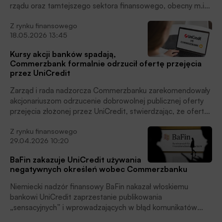
rządu oraz tamtejszego sektora finansowego, obecny m.in
w Polsce włoski bank Unicredit przejmie jednak kontrolę nad
Z rynku finansowego
Commerzbankiem, pisze Jan Cipiur i spekuluje jak to
18.05.2026 13:45
ewentualne przejęcie może wpłynąć na polski rynek
bankowy.
Kursy akcji banków spadają,
Commerzbank formalnie odrzucił ofertę przejęcia
przez UniCredit
Zarząd i rada nadzorcza Commerzbanku zarekomendowały
akcjonariuszom odrzucenie dobrowolnej publicznej oferty
przejęcia złożonej przez UniCredit, stwierdzając, że oferta
nie przewidywała odpowiedniej premii i nie odzwierciedlała
Z rynku finansowego
fundamentalnej wartości banku – podał bank w
29.04.2026 10:20
poniedziałek (18.05.2026) w komunikacie.
BaFin zakazuje UniCredit używania
negatywnych określeń wobec Commerzbanku
Niemiecki nadzór finansowy BaFin nakazał włoskiemu
bankowi UniCredit zaprzestanie publikowania
„sensacyjnych” i wprowadzających w błąd komunikatów
dotyczących planowanego przejęcia Commerzbanku.