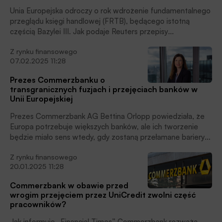
Unia Europejska odroczy o rok wdrożenie fundamentalnego
przeglądu księgi handlowej (FRTB), będącego istotną
częścią Bazylei III. Jak podaje Reuters przepisy
prawdopodobnie wejdą w życie 1 stycznia 2027 r.
Z rynku finansowego
07.02.2025 11:28
Prezes Commerzbanku o
transgranicznych fuzjach i przejęciach banków w
Unii Europejskiej
Prezes Commerzbank AG Bettina Orlopp powiedziała, że
Europa potrzebuje większych banków, ale ich tworzenie
będzie miało sens wtedy, gdy zostaną przełamane bariery
regulacyjne między krajami.
Z rynku finansowego
20.01.2025 11:28
Commerzbank w obawie przed
wrogim przejęciem przez UniCredit zwolni część
pracowników?
Jak informuje „Financial Times” Commerzbank rozważa