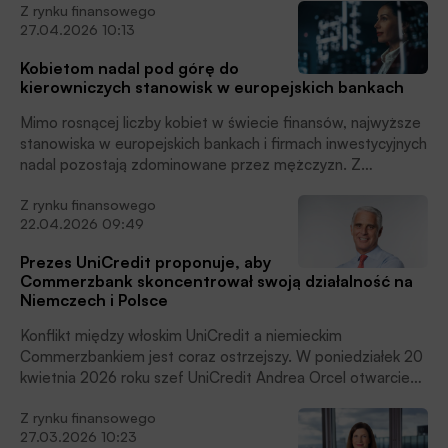
Z rynku finansowego
Decyzja regulatora jest kolejnym etapem zaostrzającego
27.04.2026 10:13
się konfliktu między obiema instytucjami finansowymi, który
od kilku miesięcy przyciąga uwagę rynków i polityków w
Kobietom nadal pod górę do
Niemczech.
kierowniczych stanowisk w europejskich bankach
Mimo rosnącej liczby kobiet w świecie finansów, najwyższe
stanowiska w europejskich bankach i firmach inwestycyjnych
nadal pozostają zdominowane przez mężczyzn. Z
najnowszego raportu Europejskiego Urzędu Nadzoru
Z rynku finansowego
Bankowego (EBA) wynika, że niemal połowa instytucji
22.04.2026 09:49
finansowych w Unii Europejskiej nie ma w zarządzie ani
jednej kobiety na stanowisku dyrektora wykonawczego.
Prezes UniCredit proponuje, aby
Commerzbank skoncentrował swoją działalność na
Niemczech i Polsce
Konflikt między włoskim UniCredit a niemieckim
Commerzbankiem jest coraz ostrzejszy. W poniedziałek 20
kwietnia 2026 roku szef UniCredit Andrea Orcel otwarcie
skrytykował strategię niemieckiego banku i zaprezentował
Z rynku finansowego
własną wizję jego restrukturyzacji.
27.03.2026 10:23