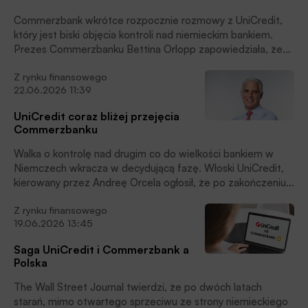
Commerzbank wkrótce rozpocznie rozmowy z UniCredit,
który jest biski objęcia kontroli nad niemieckim bankiem.
Prezes Commerzbanku Bettina Orlopp zapowiedziała, że
obie instytucje będą poszukiwać wspólnego stanowiska i
Z rynku finansowego
stopniowo ustalać zasady dalszego postępowania.
22.06.2026 11:39
UniCredit coraz bliżej przejęcia
Commerzbanku
Walka o kontrolę nad drugim co do wielkości bankiem w
Niemczech wkracza w decydującą fazę. Włoski UniCredit,
kierowany przez Andreę Orcela ogłosił, że po zakończeniu
pierwszej rundy wezwania będzie mógł kontrolować ponad
Z rynku finansowego
42% akcji Commerzbanku.
19.06.2026 13:45
Saga UniCredit i Commerzbank a
Polska
The Wall Street Journal twierdzi, że po dwóch latach
starań, mimo otwartego sprzeciwu ze strony niemieckiego