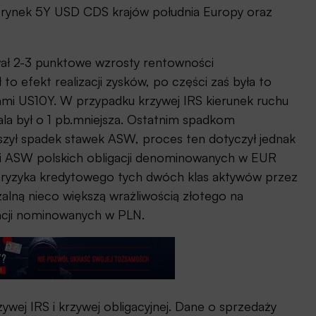
 rynek 5Y USD CDS krajów południa Europy oraz
ał 2-3 punktowe wzrosty rentowności
o efekt realizacji zysków, po części zaś była to
i US10Y. W przypadku krzywej IRS kierunek ruchu
kala był o 1 pb.mniejsza. Ostatnim spadkom
ył spadek stawek ASW, proces ten dotyczył jednak
ki ASW polskich obligacji denominowanych w EUR
e ryzyka kredytowego tych dwóch klas aktywów przez
alną nieco większą wrażliwością złotego na
igacji nominowanych w PLN.
zywej IRS i krzywej obligacyjnej. Dane o sprzedaży