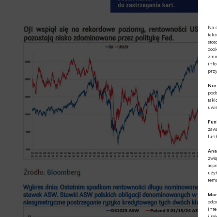
Na s
takż
stos
cook
zmie
info
prz
Ni
pod
taki
uwie
Fun
zawa
funk
Ana
zwi
aspe
użyt
tema
Mar
odpo
int
i re