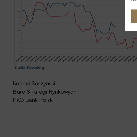
Konrad Soszyński
Biuro Strategii Rynkowych
PKO Bank Polski