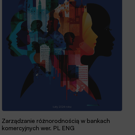
Zarządzanie różnorodnością w bankach
Przewodnik dobrych praktyk 2025
komercyjnych wer. PL ENG