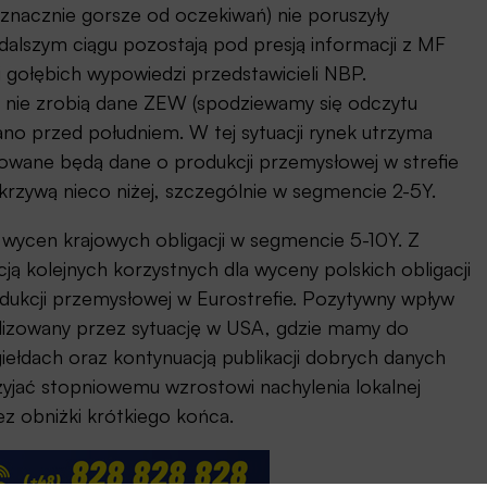
ieznacznie gorsze od oczekiwań) nie poruszyły
dalszym ciągu pozostają pod presją informacji z MF
i gołębich wypowiedzi przedstawicieli NBP.
j nie zrobią dane ZEW (spodziewamy się odczytu
ano przed południem. W tej sytuacji rynek utrzyma
kowane będą dane o produkcji przemysłowej w strefie
 krzywą nieco niżej, szczególnie w segmencie 2-5Y.
 wycen krajowych obligacji w segmencie 5-10Y. Z
cją kolejnych korzystnych dla wyceny polskich obligacji
rodukcji przemysłowej w Eurostrefie. Pozytywny wpływ
alizowany przez sytuację w USA, gdzie mamy do
ełdach oraz kontynuacją publikacji dobrych danych
zyjać stopniowemu wzrostowi nachylenia lokalnej
z obniżki krótkiego końca.