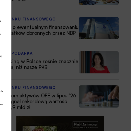
a
Z RYNKU FINANSOWEGO
a
EBC o ewentualnym finansowaniu
wydatków obronnych przez NBP
e
GOSPODARKA
cji
Leasing w Polsce rośnie znacznie
silniej niż nasze PKB
Z RYNKU FINANSOWEGO
ych
Poziom aktywów OFE w lipcu ’26
osiągnął rekordową wartość
 na
354,9 mld zł