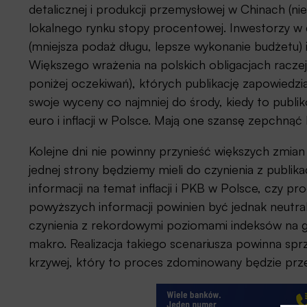
detalicznej i produkcji przemysłowej w Chinach (n
lokalnego rynku stopy procentowej. Inwestorzy w 
(mniejsza podaż długu, lepsze wykonanie budżetu) 
Większego wrażenia na polskich obligacjach racze
poniżej oczekiwań), których publikację zapowiedzi
swoje wyceny co najmniej do środy, kiedy to publi
euro i inflacji w Polsce. Mają one szansę zepchnąć
Kolejne dni nie powinny przynieść większych zmian
jednej strony będziemy mieli do czynienia z publika
informacji na temat inflacji i PKB w Polsce, czy p
powyższych informacji powinien być jednak neutr
czynienia z rekordowymi poziomami indeksów na gi
makro. Realizacja takiego scenariusza powinna spr
krzywej, który to proces zdominowany będzie prze