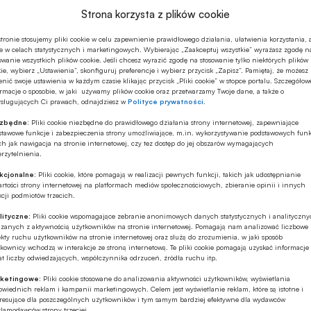
Strona korzysta z plików cookie
tronie stosujemy pliki cookie w celu zapewnienie prawidłowego działania, ułatwienia korzystania, 
e w celach statystycznych i marketingowych. Wybierając „Zaakceptuj wszystkie” wyrażasz zgodę n
owanie wszystkich plików cookie. Jeśli chcesz wyrazić zgodę na stosowanie tylko niektórych plików
ie, wybierz „Ustawienia”, skonfiguruj preferencje i wybierz przycisk „Zapisz”. Pamiętaj, że możesz
nić swoje ustawienia w każdym czasie klikając przycisk „Pliki cookie” w stopce portalu. Szczegółow
rmacje o sposobie, w jaki używamy plików cookie oraz przetwarzamy Twoje dane, a także o
ysługujących Ci prawach, odnajdziesz w
Polityce prywatności
.
ezbędne:
Pliki cookie niezbędne do prawidłowego działania strony internetowej, zapewniające
stawowe funkcje i zabezpieczenia strony umożliwiające, m.in. wykorzystywanie podstawowych funk
ch jak nawigacja na stronie internetowej, czy tez dostęp do jej obszarów wymagających
rzytelnienia.
kcjonalne:
Pliki cookie, które pomagają w realizacji pewnych funkcji, takich jak udostępnianie
rtości strony internetowej na platformach mediów społecznościowych, zbieranie opinii i innych
cji podmiotów trzecich.
lityczne:
Pliki cookie wspomagające zebranie anonimowych danych statystycznych i analityczn
ązanych z aktywnością użytkowników na stronie internetowej. Pomagają nam analizować liczbowe
kty ruchu użytkowników na stronie internetowej oraz służą do zrozumienia, w jaki sposób
kownicy wchodzą w interakcje ze stroną internetową. Te pliki cookie pomagają uzyskać informacje
t liczby odwiedzających, współczynnika odrzuceń, źródła ruchu itp.
ketingowe:
Pliki cookie stosowane do analizowania aktywności użytkowników, wyświetlania
wiednich reklam i kampanii marketingowych. Celem jest wyświetlanie reklam, które są istotne i
eresujące dla poszczególnych użytkowników i tym samym bardziej efektywne dla wydawców
klamodawców strony trzeciej.