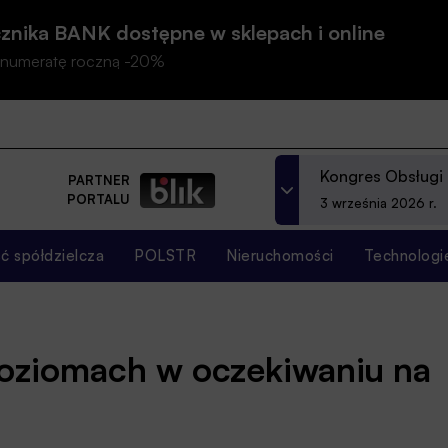
znika BANK dostępne w sklepach i online
prenumeratę roczną -20%
Kongres Obsługi
PARTNER
PORTALU
3 września 2026 r.
 spółdzielcza
POLSTR
Nieruchomości
Technologi
poziomach w oczekiwaniu na