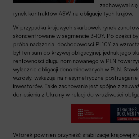
zachowywał się
rynek kontraktów ASW na obligacje tych krajów.
W przypadku krajowych skarbówek rynek zanotow
skoncentrowane w segmencie 3-10Y. Po części był t
próba nadążenia dochodowości PL10Y za wzrostam
był ten sam co krzywej obligacyjnej, jednak jego s
rentowności długu nominowanego w PLN towarzysz
wyłącznie obligacji denominowanych w PLN. Staw
wzrosły, wskazują na niesymetryczne postrzegani
inwestorów. Takie zachowanie jest spójne z zauważ
doniesienia z Ukrainy w relacji do wrażliwości obl
Wtorek powinien przynieść stabilizację krajowej kr