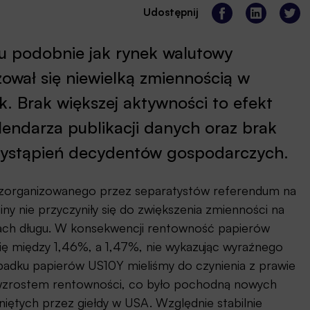
Udostępnij
u podobnie jak rynek walutowy
ował się niewielką zmiennością w
k. Brak większej aktywności to efekt
endarza publikacji danych oraz brak
wystąpień decydentów gospodarczych.
 zorganizowanego przez separatystów referendum na
ny nie przyczyniły się do zwiększenia zmienności na
ch długu. W konsekwencji rentowność papierów
ię między 1,46%, a 1,47%, nie wykazując wyraźnego
padku papierów US10Y mieliśmy do czynienia z prawie
zrostem rentowności, co było pochodną nowych
iętych przez giełdy w USA. Względnie stabilnie