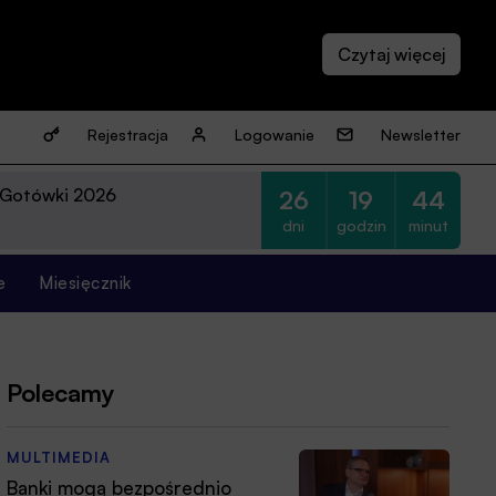
Rejestracja
Logowanie
Newsletter
 Gotówki 2026
26
19
44
dni
godzin
minut
e
Miesięcznik
Polecamy
MULTIMEDIA
Banki mogą bezpośrednio