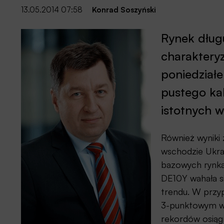
13.05.2014 07:58
Konrad Soszyński
Rynek dług
charakteryz
poniedziałe
pustego kal
istotnych 
Również wyniki
wschodzie Ukrai
bazowych rynka
DE10Y wahała s
trendu. W przy
3-punktowym w
rekordów osiągn