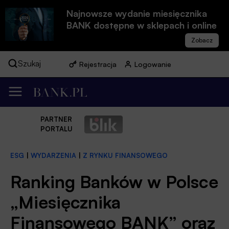
Najnowsze wydanie miesięcznika
BANK dostępne w sklepach i online
Szukaj
Rejestracja
Logowanie
PARTNER
PORTALU
ESG
|
WYDARZENIA
|
Z RYNKU FINANSOWEGO
Ranking Banków w Polsce
„Miesięcznika
Finansowego BANK” oraz