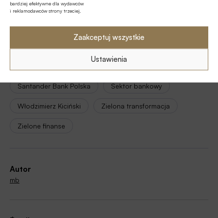
bardziej efektywne dla wydawców
i reklamodawców strony trzeciej.
PKO Bank Polski / PKO BP
Ranking Banki dla Klimatu / Ranking Banków
Zaakceptuj wszystkie
Wspierających Transformację Polskiej Gospodarki
Ustawienia
Ranking Banków Miesięcznika Finansowego BANK
Santander Bank Polska
Sektor bankowy
Włodzimierz Kiciński
Zielona transformacja
Zielone finanse
Autor
mb