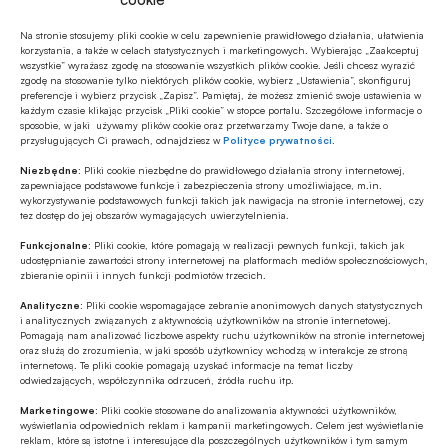
Informacji / CPBiI
Na stronie stosujemy pliki cookie w celu zapewnienie prawidłowego działania, ułatwienia
korzystania, a także w celach statystycznych i marketingowych. Wybierając „Zaakceptuj
wszystkie” wyrażasz zgodę na stosowanie wszystkich plików cookie. Jeśli chcesz wyrazić
zgodę na stosowanie tylko niektórych plików cookie, wybierz „Ustawienia”, skonfiguruj
Udostępnij
preferencje i wybierz przycisk „Zapisz”. Pamiętaj, że możesz zmienić swoje ustawienia w
każdym czasie klikając przycisk „Pliki cookie” w stopce portalu. Szczegółowe informacje o
sposobie, w jaki używamy plików cookie oraz przetwarzamy Twoje dane, a także o
przysługujących Ci prawach, odnajdziesz w
Polityce prywatności
.
Niezbędne:
Pliki cookie niezbędne do prawidłowego działania strony internetowej,
zapewniające podstawowe funkcje i zabezpieczenia strony umożliwiające, m.in.
wykorzystywanie podstawowych funkcji takich jak nawigacja na stronie internetowej, czy
tez dostęp do jej obszarów wymagających uwierzytelnienia.
Tagi
Funkcjonalne:
Pliki cookie, które pomagają w realizacji pewnych funkcji, takich jak
udostępnianie zawartości strony internetowej na platformach mediów społecznościowych,
Alior Bank
Banki
BankTech
zbieranie opinii i innych funkcji podmiotów trzecich.
Analityczne:
Pliki cookie wspomagające zebranie anonimowych danych statystycznych
BNP Paribas Bank Polska
i analitycznych związanych z aktywnością użytkowników na stronie internetowej.
Pomagają nam analizować liczbowe aspekty ruchu użytkowników na stronie internetowej
oraz służą do zrozumienia, w jaki sposób użytkownicy wchodzą w interakcje ze stroną
ESG / Environmental, Social and corporate Governance
internetową. Te pliki cookie pomagają uzyskać informacje na temat liczby
odwiedzających, współczynnika odrzuceń, źródła ruchu itp.
Gospodarka
mBank
Marketingowe:
Pliki cookie stosowane do analizowania aktywności użytkowników,
wyświetlania odpowiednich reklam i kampanii marketingowych. Celem jest wyświetlanie
Odnawialne źródła energii / OZE
Paweł Minkina
reklam, które są istotne i interesujące dla poszczególnych użytkowników i tym samym