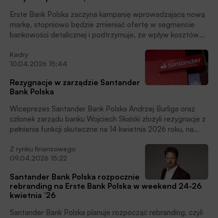
Erste Bank Polska zaczyna kampanię wprowadzającą nową
markę, stopniowo będzie zmieniać ofertę w segmencie
bankowości detalicznej i podtrzymuje, że wpływ kosztów
rebrandingu na wynik finansowy w 2026 roku wyniesie ok.
Kadry
250 mln zł – poinformowali w poniedziałek (27.04.2026)
10.04.2026 15:44
przedstawiciele banku.
Rezygnacje w zarządzie Santander
Bank Polska
Wiceprezes Santander Bank Polska Andrzej Burliga oraz
członek zarządu banku Wojciech Skalski złożyli rezygnacje z
pełnienia funkcji skuteczne na 14 kwietnia 2026 roku, na
koniec dnia – poinformował bank w komunikacie
Z rynku finansowego
09.04.2026 15:22
Santander Bank Polska rozpocznie
rebranding na Erste Bank Polska w weekend 24-26
kwietnia ’26
Santander Bank Polska planuje rozpocząć rebranding, czyli