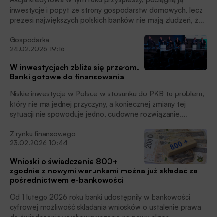
inwestycje i popyt ze strony gospodarstw domowych, lecz
prezesi największych polskich banków nie mają złudzeń, że
zyski sektora się obniżą. Apelują natomiast do regulatorów
Gospodarka
o dialog mający na celu obniżanie ryzyka prawnego
24.02.2026 19:16
kontraktów zawieranych z konsumentami oraz o
mitygowanie ryzyka regulacyjnego.
W inwestycjach zbliża się przełom.
Banki gotowe do finansowania
Niskie inwestycje w Polsce w stosunku do PKB to problem,
który nie ma jednej przyczyny, a koniecznej zmiany tej
sytuacji nie spowoduje jedno, cudowne rozwiązanie.
Potrzebny jest do tego komplementarny udział państwa,
Z rynku finansowego
publicznego banku rozwoju oraz aktywność banków
23.02.2026 10:44
komercyjnych i sektora prywatnego – wynika z debaty
uczestników Forum Bankowego 2026.
Wnioski o świadczenie 800+
zgodnie z nowymi warunkami można już składać za
pośrednictwem e-bankowości
Od 1 lutego 2026 roku banki udostępniły w bankowości
cyfrowej możliwość składania wniosków o ustalenie prawa