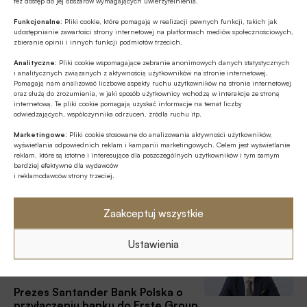
tez dostęp do jej obszarów wymagających uwierzytelnienia.
Funkcjonalne:
Pliki cookie, które pomagają w realizacji pewnych funkcji, takich jak
Dwukrotnie wyższy zysk netto
udostępnianie zawartości strony internetowej na platformach mediów społecznościowych,
Santander Bank Polska w IV kw. 2025 r/r
zbieranie opinii i innych funkcji podmiotów trzecich.
Zysk netto grupy Santander Bank Polska przypadający
Analityczne:
Pliki cookie wspomagające zebranie anonimowych danych statystycznych
i analitycznych związanych z aktywnością użytkowników na stronie internetowej.
akcjonariuszom jednostki dominującej w IV kwartale 2025 r.
Pomagają nam analizować liczbowe aspekty ruchu użytkowników na stronie internetowej
wzrósł do 1.838,4 mln zł z 913,4 mln zł rok wcześniej –
oraz służą do zrozumienia, w jaki sposób użytkownicy wchodzą w interakcje ze stroną
internetową. Te pliki cookie pomagają uzyskać informacje na temat liczby
poinformował bank we wstępnych wynikach. Zysk okazał się
odwiedzających, współczynnika odrzuceń, źródła ruchu itp.
POLSTR News
14,2 proc. powyżej oczekiwań analityków, którzy
30.01.2026 11:35
prognozowali, że wyniesie on 1.609,5 mln zł.
Marketingowe:
Pliki cookie stosowane do analizowania aktywności użytkowników,
wyświetlania odpowiednich reklam i kampanii marketingowych. Celem jest wyświetlanie
reklam, które są istotne i interesujące dla poszczególnych użytkowników i tym samym
Pierwsza transakcja z POLSTR na
bardziej efektywne dla wydawców
instrumentach pochodnych
i reklamodawców strony trzeciej.
W ostatnich dniach stycznia 2026 roku została
przeprowadzona pierwsza w Polsce transakcja na
Zaakceptuj wszystkie
instrumentach pochodnych powiązania z nowym
wskaźnikiem referencyjnym POLSTR, dowiedzieliśmy się od
Ustawienia
Z rynku finansowego
Związku Banków Polskich.
23.01.2026 10:15
Prezes Santander Bank Polska o
przyłączeniu banku do Erste Group