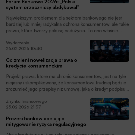
Forum Bankowe 2026: „Polski
system orzeczniczy abdykował”
Największym problemem dla sektora bankowego nie jest
bardziej lub mniej radykalna ochrona konsumentów, ale takie
prawo, które tworzy pokusę nadużycia. To ono właśnie
prowadzi do spektakularnych obciążeń ryzykiem prawnym,
Wydarzenia
jakich doświadcza polski sektor. A przy tym z prawem nie
26.02.2026 10:40
radzą sobie polskie sądy. Jak mówił podczas Forum
Bankowego 2026 prezes Banku Pekao Cezary Stypułkowski
Co zmieni nowelizacja prawa o
„polski system orzeczniczy abdykował”.
kredycie konsumenckim
Projekt prawa, które ma chronić konsumentów, jest na tyle
niejasny i skomplikowany, że konsumentowi trudniej będzie
zrozumieć jego przepisy niż umowę, jaką o kredyt podpisuje
z bankiem. A przecież adresatem ustawy są też
Z rynku finansowego
konsumenci – wynika z dyskusji bankowców i prawników
25.02.2026 21:37
podczas drugiego dnia Forum Bankowego 2026. Chodzi o
nową ustawę o kredycie konsumenckim implementującą w
Prezesi banków apelują o
Polsce unijną dyrektywę CCD 2.
mitygowanie ryzyka regulacyjnego
Akcja kredytowa w tym roku przyspieszy, pociągną ją