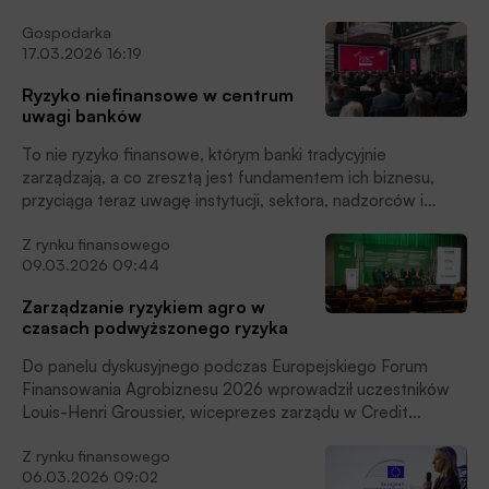
rok, z uwzględnieniem wysokości korekty składki za 2025
Gospodarka
roku, podały banki.
17.03.2026 16:19
Ryzyko niefinansowe w centrum
uwagi banków
To nie ryzyko finansowe, którym banki tradycyjnie
zarządzają, a co zresztą jest fundamentem ich biznesu,
przyciąga teraz uwagę instytucji, sektora, nadzorców i
regulatorów. Na pierwszy plan wybija się ryzyko
Z rynku finansowego
niefinansowe – zwłaszcza geopolityczne i technologiczne.
09.03.2026 09:44
Może ono pociągnąć za sobą ryzyko finansowe i
doprowadzić do systemowych konsekwencji. Wymaga
Zarządzanie ryzykiem agro w
równocześnie nowego modelu zarządzania – uważają
czasach podwyższonego ryzyka
uczestnicy konferencji „Zarządzanie ryzykiem i kapitałem w
bankach”. Miesięcznik Finansowy BANK i Portal Finansowy
Do panelu dyskusyjnego podczas Europejskiego Forum
BANK.pl byli partnerami medialnymi konferencji.
Finansowania Agrobiznesu 2026 wprowadził uczestników
Louis-Henri Groussier, wiceprezes zarządu w Credit
Agricole Polska. Dyskusję moderowała Agnieszka
Z rynku finansowego
Wachnicka, wiceprezeska Związku Banków Polskich.
06.03.2026 09:02