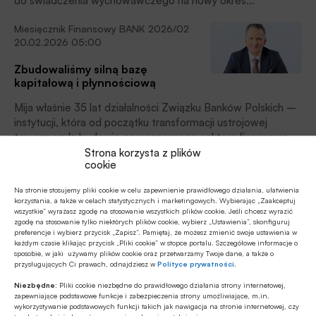
do świadczenia wychowawczego na nowy okres
świadczeniowy, trwający od 1 czerwca 2026 roku do 31
Miesięcznik Finansowy BANK 2026/02
maja 2027 roku (tzw. świadczenie 800+).
20.02.2026 05:00
Zbudowaliśmy silną bazę
kapitałową i płynnościową
Mija właśnie 35 lat działalności Związku Banków Polskich –
instytucji, która od początku transformacji ustrojowej
towarzyszyła budowie nowoczesnego sektora finansowego
w Polsce. Przez ponad trzy dekady ZBP skutecznie
Strona korzysta z plików
cookie
Z rynku finansowego
reprezentował interesy sektora, wspierał dialog
04.02.2026 11:41
z regulatorami i współtworzył rozwiązania, które służyły
Na stronie stosujemy pliki cookie w celu zapewnienie prawidłowego działania, ułatwienia
zarówno bankom, jak i ich klientom. Dzisiejsza pozycja
korzystania, a także w celach statystycznych i marketingowych. Wybierając „Zaakceptuj
Banco Santander przejmuje
polskiej bankowości jest również efektem tej
wszystkie” wyrażasz zgodę na stosowanie wszystkich plików cookie. Jeśli chcesz wyrazić
amerykański Webster Bank
zgodę na stosowanie tylko niektórych plików cookie, wybierz „Ustawienia”, skonfiguruj
konsekwentnej, często niedostrzeganej pracy.
preferencje i wybierz przycisk „Zapisz”. Pamiętaj, że możesz zmienić swoje ustawienia w
Hiszpański Banco Santander ogłosił przejęcie
każdym czasie klikając przycisk „Pliki cookie” w stopce portalu. Szczegółowe informacje o
sposobie, w jaki używamy plików cookie oraz przetwarzamy Twoje dane, a także o
amerykańskiego Webster Financial Corporation, spółki
przysługujących Ci prawach, odnajdziesz w
Polityce prywatności
.
holdingowej Webster Bank, N.A. za 12,2 mld dolarów. To
Niezbędne:
Pliki cookie niezbędne do prawidłowego działania strony internetowej,
jedna z największych transakcji bankowych ostatnich lat i
zapewniające podstawowe funkcje i zabezpieczenia strony umożliwiające, m.in.
Z rynku finansowego
ważny krok w przebudowie globalnej strategii grupy.
wykorzystywanie podstawowych funkcji takich jak nawigacja na stronie internetowej, czy
04.02.2026 09:04