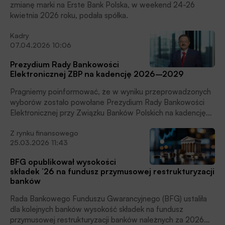
zmianę marki na Erste Bank Polska, w weekend 24-26
kwietnia 2026 roku, podała spółka.
Kadry
07.04.2026 10:06
Prezydium Rady Bankowości
Elektronicznej ZBP na kadencję 2026–2029
Pragniemy poinformować, że w wyniku przeprowadzonych
wyborów zostało powołane Prezydium Rady Bankowości
Elektronicznej przy Związku Banków Polskich na kadencję
2026–2029. Wybrany skład odzwierciedla wysoki poziom
Z rynku finansowego
kompetencji oraz doświadczenia przedstawicieli instytucji
25.03.2026 11:43
polskiego sektora bankowego, poinformował ZBP.
BFG opublikował wysokości
składek ’26 na fundusz przymusowej restrukturyzacji
banków
Rada Bankowego Funduszu Gwarancyjnego (BFG) ustaliła
dla kolejnych banków wysokość składek na fundusz
przymusowej restrukturyzacji banków należnych za 2026