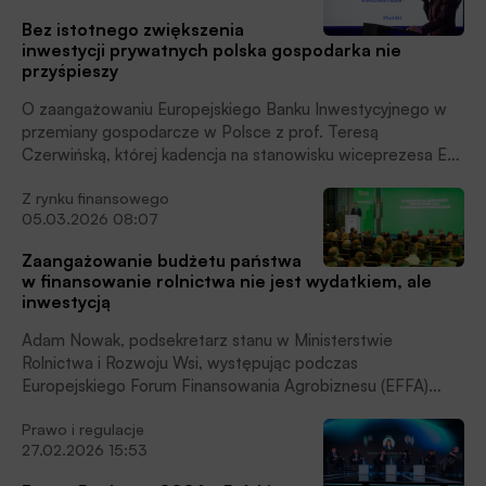
Bez istotnego zwiększenia
inwestycji prywatnych polska gospodarka nie
przyśpieszy
O zaangażowaniu Europejskiego Banku Inwestycyjnego w
przemiany gospodarcze w Polsce z prof. Teresą
Czerwińską, której kadencja na stanowisku wiceprezesa EBI
właśnie minęła rozmawiał Robert Lidke.
Z rynku finansowego
05.03.2026 08:07
Zaangażowanie budżetu państwa
w finansowanie rolnictwa nie jest wydatkiem, ale
inwestycją
Adam Nowak, podsekretarz stanu w Ministerstwie
Rolnictwa i Rozwoju Wsi, występując podczas
Europejskiego Forum Finansowania Agrobiznesu (EFFA)
2026 w imieniu ministra rolnictwa Stefana Krajewskiego,
Prawo i regulacje
mówił o silnej presji konkurencyjnej ze strony innych krajów
27.02.2026 15:53
na nasze rolnictwo i przewagach, jakie daje nam dostęp do
jednolitego rynku europejskiego.