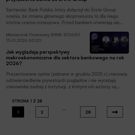
Santander Bank Polska, który dołączył do Erste Group
ocenia, że zmiana głównego akcjonariusza to dla niego
istotna szansa rozwojowa. Przed bankiem otwierają się
nowe możliwości, szczególnie w segmencie bankowości
Miesięcznik Finansowy BANK 2026/01
korporacyjnej i obsługi firm działających na rynkach
13.01.2026 00:20
regionalnych – poinformował PAP Biznes prezes Santander
Bank Polska Michał Gajewski.
Jak wyglądają perspektywy
makroekonomiczne dla sektora bankowego na rok
2026?
Prezentowane opinie (zebrane w grudniu 2025 r.) stanowią
odzwierciedlenie prywatnych poglądów i nie wyrażają
stanowiska żadnej z instytucji, z którymi ich autorzy są
związani zawodowo. Zdjęcia: archiwa prywatne.
STRONA 1 Z 28
…
1
2
28