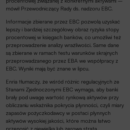
procentowej związanej z konkretnymi aktywami –
mówił Przewodniczący Rady ds. nadzoru EBC. ​​
Informacje zbierane przez EBC pozwolą uzyskać
lepszy i bardziej szczegółowy obraz ryzyka stopy
procentowej w księgach banków, co umożliwi też
przeprowadzenie analizy wrażliwości. Same dane
są zbierane w ramach testu warunków skrajnych
przeprowadzanego przez EBA we współpracy z
EBC. Wyniki mają być znane w lipcu.
Enria tłumaczy, że wśród różnic regulacyjnych ze
Stanami Zjednoczonymi EBC wymaga, aby banki
brały pod uwagę wartość rynkową aktywów przy
obliczaniu wskaźnika pokrycia płynności, czyli miary
zapasów pożyczkodawcy w postaci płynnych
aktywów wysokiej jakości, które można łatwo
przenosić z niewielką lub zerową stratą.