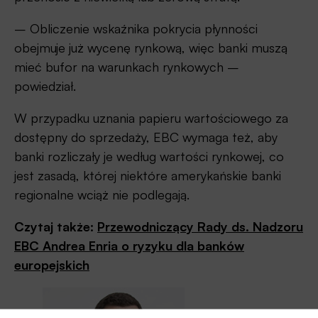
– Obliczenie wskaźnika pokrycia płynności
obejmuje już wycenę rynkową, więc banki muszą
mieć bufor na warunkach rynkowych –
powiedział.
W przypadku uznania papieru wartościowego za
dostępny do sprzedaży, EBC wymaga też, aby
banki rozliczały je według wartości rynkowej, co
jest zasadą, której niektóre amerykańskie banki
regionalne wciąż nie podlegają.
Czytaj także:
Przewodniczący Rady ds. Nadzoru
EBC Andrea Enria o ryzyku dla banków
europejskich