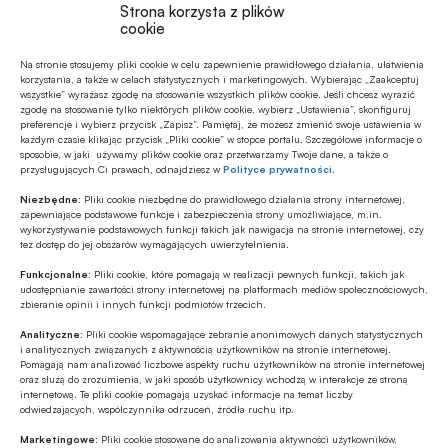
Strona korzysta z plików
cookie
Na stronie stosujemy pliki cookie w celu zapewnienie prawidłowego działania, ułatwienia
korzystania, a także w celach statystycznych i marketingowych. Wybierając „Zaakceptuj
wszystkie” wyrażasz zgodę na stosowanie wszystkich plików cookie. Jeśli chcesz wyrazić
zgodę na stosowanie tylko niektórych plików cookie, wybierz „Ustawienia”, skonfiguruj
preferencje i wybierz przycisk „Zapisz”. Pamiętaj, że możesz zmienić swoje ustawienia w
każdym czasie klikając przycisk „Pliki cookie” w stopce portalu. Szczegółowe informacje o
sposobie, w jaki używamy plików cookie oraz przetwarzamy Twoje dane, a także o
przysługujących Ci prawach, odnajdziesz w
Polityce prywatności
.
Niezbędne:
Pliki cookie niezbędne do prawidłowego działania strony internetowej,
zapewniające podstawowe funkcje i zabezpieczenia strony umożliwiające, m.in.
Szymon Stellmaszyk
. Doradca Zarządu
wykorzystywanie podstawowych funkcji takich jak nawigacja na stronie internetowej, czy
tez dostęp do jej obszarów wymagających uwierzytelnienia.
Związku Banków Polskich w Zespole ds.
Funkcjonalne:
Pliki cookie, które pomagają w realizacji pewnych funkcji, takich jak
międzynarodowych. Prawnik i absolwent
udostępnianie zawartości strony internetowej na platformach mediów społecznościowych,
zbieranie opinii i innych funkcji podmiotów trzecich.
międzynarodowych stosunków
gospodarczych i politycznych –
Analityczne:
Pliki cookie wspomagające zebranie anonimowych danych statystycznych
i analitycznych związanych z aktywnością użytkowników na stronie internetowej.
Uniwersytet im. Adama Mickiewicza w
Pomagają nam analizować liczbowe aspekty ruchu użytkowników na stronie internetowej
oraz służą do zrozumienia, w jaki sposób użytkownicy wchodzą w interakcje ze stroną
Poznaniu i KU Leuven. W ZBP od 2006
internetową. Te pliki cookie pomagają uzyskać informacje na temat liczby
odwiedzających, współczynnika odrzuceń, źródła ruchu itp.
roku. Na przestrzeni lat członek
Marketingowe:
Pliki cookie stosowane do analizowania aktywności użytkowników,
Komitetów Europejskiej Federacji