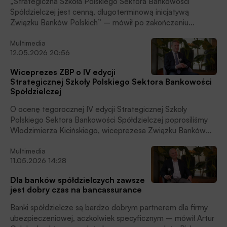
„Strategiczna Szkoła Polskiego Sektora Bankowości
Spółdzielczej jest cenną, długoterminową inicjatywą
Związku Banków Polskich” – mówił po zakończeniu
dwudniowego spotkania z menedżerami sektora w Łodzi
Multimedia
Bartłomiej Nocoń, dyrektor Zespołu Systemów Płatniczych i
12.05.2026 20:56
Bankowości Elektronicznej w Związku Banków Polskich,
członek zarządu Europejskiej Rady ds. Płatności (EPC).
Wiceprezes ZBP o IV edycji
Strategicznej Szkoły Polskiego Sektora Bankowości
Spółdzielczej
O ocenę tegorocznej IV edycji Strategicznej Szkoły
Polskiego Sektora Bankowości Spółdzielczej poprosiliśmy
Włodzimierza Kicińskiego, wiceprezesa Związku Banków
Polskich, który jest organizatorem tego cyklicznego
Multimedia
wydarzenia.
11.05.2026 14:28
Dla banków spółdzielczych zawsze
jest dobry czas na bancassurance
Banki spółdzielcze są bardzo dobrym partnerem dla firmy
ubezpieczeniowej, aczkolwiek specyficznym – mówił Artur