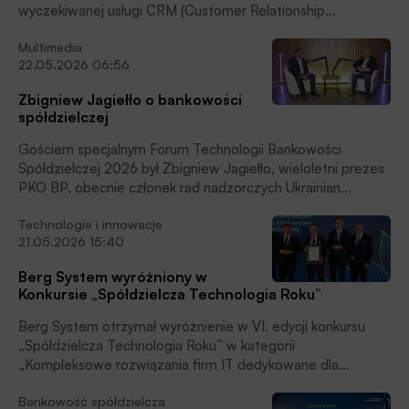
wyczekiwanej usługi CRM (Customer Relationship
Management). Pilotaż rozpocznie się w najbliższym czasie
Multimedia
w kilku wybranych bankach Zrzeszenia i będzie istotnym
22.05.2026 06:56
etapem prac nad narzędziami wspierającymi rozwój relacji z
klientami biznesowymi oraz indywidualnymi, czytamy w
Zbigniew Jagiełło o bankowości
informacji prasowej.
spółdzielczej
Gościem specjalnym Forum Technologii Bankowości
Spółdzielczej 2026 był Zbigniew Jagiełło, wieloletni prezes
PKO BP, obecnie członek rad nadzorczych Ukrainian
PrivatBank, BLIK Polski Standard Płatności, Asseco
Technologie i innowacje
International i Ekoenergetyka-Polska SA. W wywiadzie
21.05.2026 15:40
udzielonym BANK.pl mówił, że korzystnym rozwiązaniem
dla sektora banków spółdzielczych byłoby powstanie w
Berg System wyróżniony w
naszym kraju jednego zrzeszenia grupującego banki lokalne.
Konkursie „Spółdzielcza Technologia Roku”
Berg System otrzymał wyróżnienie w VI. edycji konkursu
„Spółdzielcza Technologia Roku” w kategorii
„Kompleksowe rozwiązania firm IT dedykowane dla
bankowości spółdzielczej”. Kapituła konkursu doceniła Berg
Bankowość spółdzielcza
System za wdrożone rozwiązanie pn. Berg System CRM dla