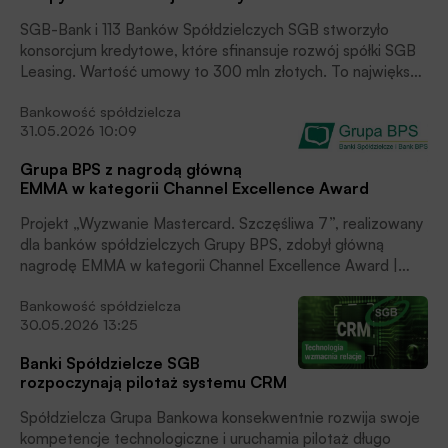
SGB-Bank i 113 Banków Spółdzielczych SGB stworzyło
konsorcjum kredytowe, które sfinansuje rozwój spółki SGB
Leasing. Wartość umowy to 300 mln złotych. To największe
w historii Zrzeszenia SGB konsorcjum bankowe.
Bankowość spółdzielcza
31.05.2026 10:09
Grupa BPS z nagrodą główną
EMMA w kategorii Channel Excellence Award
Projekt „Wyzwanie Mastercard. Szczęśliwa 7”, realizowany
dla banków spółdzielczych Grupy BPS, zdobył główną
nagrodę EMMA w kategorii Channel Excellence Award |
Loyalty & Customer Experience.
Bankowość spółdzielcza
To kolejne wyróżnienie branżowe potwierdzające
30.05.2026 13:25
skuteczność podejścia Grupy BPS do tworzenia
programów marketingowych i wspierających sprzedaż.
Banki Spółdzielcze SGB
rozpoczynają pilotaż systemu CRM
Spółdzielcza Grupa Bankowa konsekwentnie rozwija swoje
kompetencje technologiczne i uruchamia pilotaż długo