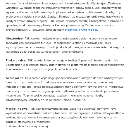
Zapraszamy do udziału w Forum
korzystania, a także w celach statystycznych i marketingowych. Wybierając „Zaakceptuj
Technologii Bankowości Spółdzielczej 2026, 20-21
wszystkie” wyrażasz zgodę na stosowanie wszystkich plików cookie. Jeśli chcesz wyrazić
maja
zgodę na stosowanie tylko niektórych plików cookie, wybierz „Ustawienia”, skonfiguruj
preferencje i wybierz przycisk „Zapisz”. Pamiętaj, że możesz zmienić swoje ustawienia w
każdym czasie klikając przycisk „Pliki cookie” w stopce portalu. Szczegółowe informacje o
Tegoroczna edycja Forum Technologii Bankowości
sposobie, w jaki używamy plików cookie oraz przetwarzamy Twoje dane, a także o
Spółdzielczej to dwa dni intensywnych spotkań, rozmów i
przysługujących Ci prawach, odnajdziesz w
Polityce prywatności
.
inspiracji dla sektora bankowości spółdzielczej. Spotykajmy
Niezbędne:
Pliki cookie niezbędne do prawidłowego działania strony internetowej,
się 20-21 maja 2026 r. w Folwarku Łochów, aby wspólnie
zapewniające podstawowe funkcje i zabezpieczenia strony umożliwiające, m.in.
Bankowość spółdzielcza
przyjrzeć się najważniejszym wyzwaniom i kierunkom
wykorzystywanie podstawowych funkcji takich jak nawigacja na stronie internetowej, czy
30.04.2026 15:03
tez dostęp do jej obszarów wymagających uwierzytelnienia.
rozwoju branży!
Funkcjonalne:
Pliki cookie, które pomagają w realizacji pewnych funkcji, takich jak
Wystartowało wyzwanie sportowe
udostępnianie zawartości strony internetowej na platformach mediów społecznościowych,
„Grupa BPS – łączy nas ruch! 2026”
zbieranie opinii i innych funkcji podmiotów trzecich.
Rozpoczęło się wyzwanie sportowe „Grupa BPS – łączy
Analityczne:
Pliki cookie wspomagające zebranie anonimowych danych statystycznych
i analitycznych związanych z aktywnością użytkowników na stronie internetowej.
nas ruch! 2026”. Po raz kolejny w akcję aktywnie angażują
Pomagają nam analizować liczbowe aspekty ruchu użytkowników na stronie internetowej
się pracownicy banków spółdzielczych Zrzeszenia BPS oraz
oraz służą do zrozumienia, w jaki sposób użytkownicy wchodzą w interakcje ze stroną
internetową. Te pliki cookie pomagają uzyskać informacje na temat liczby
Banku BPS, wspólnie podejmując sportowe wyzwanie,
odwiedzających, współczynnika odrzuceń, źródła ruchu itp.
Bankowość spółdzielcza
promując zdrowy styl życia i pomagając. W tegorocznej
24.04.2026 13:37
edycji po raz pierwszy udział biorą też pracownicy spółek z
Marketingowe:
Pliki cookie stosowane do analizowania aktywności użytkowników,
wyświetlania odpowiednich reklam i kampanii marketingowych. Celem jest wyświetlanie
Grupy BPS, nadając wydarzeniu jeszcze większą skalę i
reklam, które są istotne i interesujące dla poszczególnych użytkowników i tym samym
Startuje Wyzwanie Sportowe SGB
energię, czytamy w informacji prasowej.
bardziej efektywne dla wydawców
2026 – i Ty możesz się zapisać! Liczy się każdy
i reklamodawców strony trzeciej.
kilometr!