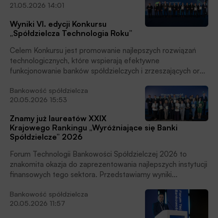
21.05.2026 14:01
bankowości spółdzielczej – frontowy system pracy na
portfelu klientów i relacji, który wspiera sprzedaż kredytów,
Wyniki VI. edycji Konkursu
depozytów, rachunków, leasingu, faktoringu i ubezpieczeń.
„Spółdzielcza Technologia Roku”
Celem Konkursu jest promowanie najlepszych rozwiązań
technologicznych, które wspierają efektywne
funkcjonowanie banków spółdzielczych i zrzeszających oraz
całego sektora bankowości spółdzielczej, a także
Bankowość spółdzielcza
zapewniają wysoką jakość usług i sprawną obsługę klientów.
20.05.2026 15:53
Znamy już laureatów XXIX
Krajowego Rankingu „Wyróżniające się Banki
Spółdzielcze” 2026
Forum Technologii Bankowości Spółdzielczej 2026 to
znakomita okazja do zaprezentowania najlepszych instytucji
finansowych tego sektora. Przedstawiamy wyniki
tegorocznego, już XXIX Krajowego Rankingu „Wyróżniające
Bankowość spółdzielcza
się Banki Spółdzielcze”.
20.05.2026 11:57