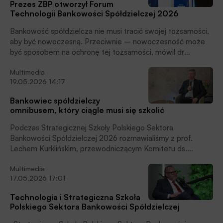
Prezes ZBP otworzył Forum
Technologii Bankowości Spółdzielczej 2026
Bankowość spółdzielcza nie musi tracić swojej tożsamości,
aby być nowoczesną. Przeciwnie – nowoczesność może
być sposobem na ochronę tej tożsamości, mówił dr
Tadeusz Białek, prezes Związku Banków Polskich
Multimedia
otwierając Forum Technologii Bankowości Spółdzielczej
19.05.2026 14:17
2026.
Bankowiec spółdzielczy
omnibusem, który ciągle musi się szkolić
Podczas Strategicznej Szkoły Polskiego Sektora
Bankowości Spółdzielczej 2026 rozmawialiśmy z prof.
Lechem Kurklińskim, przewodniczącym Komitetu ds.
Standardów Kwalifikacyjnych Związku Banków Polskich,
Multimedia
współtwórcą programów szkoleniowych oraz ścieżek
17.05.2026 17:01
certyfikacyjnych dla bankowców.
Technologia i Strategiczna Szkoła
Polskiego Sektora Bankowości Spółdzielczej