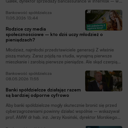
Gałek, dyrektor sprzedaży bancassurance w InterRisk – w
wywiadzie dla BANK.pl nagranym podczas Strategicznej
Bankowość spółdzielcza
Szkoły Polskiego Sektora Bankowości Spółdzielczej 2026.
11.05.2026 13:44
Rodzice czy media
społecznościowe – kto dziś uczy młodzież o
pieniądzach?
Młodzież, najmłodsi przedstawiciele generacji Z właśnie
piszą matury. Zaraz pójdą na studia, wynajmą pierwsze
mieszkanie i zarobią pierwsze pieniądze. Ale skąd czerpią
wiedzę, która ma im w tym pomóc? Nie ze szkoły. Nie od
Bankowość spółdzielcza
rodziców. Z mediów społecznościowych. Przynajmniej tak
08.05.2026 11:55
deklarują w badaniu „Jak pokolenie Z ogarnia kasę?”, które
przeprowadziła agencja PBS na zlecenie Banku BPS i
Banki spółdzielcze działając razem
banków spółdzielczych z Grupy BPS, czytamy w informacji
są bardziej odporne cyfrowo
prasowej.
Aby banki spółdzielcze mogły skutecznie bronić się przed
cyberzagrożeniami powinny działać wspólnie – wskazywał
prof. AMW dr hab. inż. Jerzy Kosiński, dyrektor Morskiego
Centrum Cyberbezpieczeństwa, Akademia Marynarki