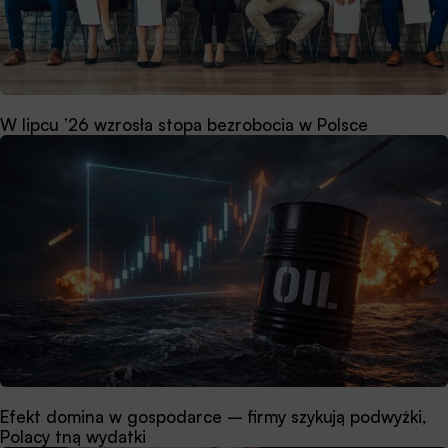
W lipcu ’26 wzrosła stopa bezrobocia w Polsce
Efekt domina w gospodarce – firmy szykują podwyżki,
Polacy tną wydatki