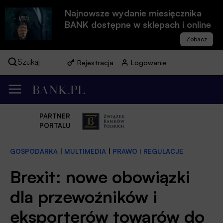
Najnowsze wydanie miesięcznika
BANK dostępne w sklepach i online
Szukaj
Rejestracja
Logowanie
PARTNER
PORTALU
GOSPODARKA
|
MULTIMEDIA
|
PRAWO I REGULACJE
Brexit: nowe obowiązki
dla przewoźników i
eksporterów towarów do