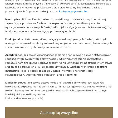
każdym czasie klikając przycisk „Pliki cookie” w stopce portalu. Szczegółowe informacje o
sprawdzą przed wyjazdem z Unii Europejskiej, czy
sposobie, w jaki używamy plików cookie oraz przetwarzamy Twoje dane, a także o
dany towar wymaga jakiejś dodatkowej
przysługujących Ci prawach, odnajdziesz w
Polityce prywatności
.
dokumentacji. Wtedy będzie problem, bo takie
Niezbędne:
Pliki cookie niezbędne do prawidłowego działania strony internetowej,
zapewniające podstawowe funkcje i zabezpieczenia strony umożliwiające, m.in.
towary będą niestety zawracane, więc pojawią się
wykorzystywanie podstawowych funkcji takich jak nawigacja na stronie internetowej, czy
tez dostęp do jej obszarów wymagających uwierzytelnienia.
dodatkowe koszty. Natomiast długoterminowo
Funkcjonalne:
Pliki cookie, które pomagają w realizacji pewnych funkcji, takich jak
raczej nie spodziewałabym się jakichś wyzwań.
udostępnianie zawartości strony internetowej na platformach mediów społecznościowych,
Wydaje mi się, że każdy, kto jest świadomym
zbieranie opinii i innych funkcji podmiotów trzecich.
uczestnikiem rynku transportowego, będzie się z
Analityczne:
Pliki cookie wspomagające zebranie anonimowych danych statystycznych
i analitycznych związanych z aktywnością użytkowników na stronie internetowej.
tym liczyć – dodaje ekspertka.
Pomagają nam analizować liczbowe aspekty ruchu użytkowników na stronie internetowej
oraz służą do zrozumienia, w jaki sposób użytkownicy wchodzą w interakcje ze stroną
internetową. Te pliki cookie pomagają uzyskać informacje na temat liczby
Kolejny etap wdrażania brexitu
odwiedzających, współczynnika odrzuceń, źródła ruchu itp.
Marketingowe:
Pliki cookie stosowane do analizowania aktywności użytkowników,
Brytyjski rząd zachęca przewoźników do
wyświetlania odpowiednich reklam i kampanii marketingowych. Celem jest wyświetlanie
reklam, które są istotne i interesujące dla poszczególnych użytkowników i tym samym
samodzielnego sprawdzania które importowane
bardziej efektywne dla wydawców
i reklamodawców strony trzeciej.
do UK towary będą podlegać kontroli
(szczegółowy wykaz został opublikowany już w
Zaakceptuj wszystkie
ub.r.). Wszystkim uczestnikom łańcucha dostaw