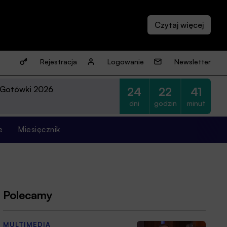
Rejestracja
Logowanie
Newsletter
 Gotówki 2026
24
22
41
dni
godzin
minut
e
Miesięcznik
Polecamy
MULTIMEDIA