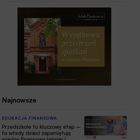
Najnowsze
EDUKACJA FINANSOWA
Przedszkole to kluczowy etap –
to wtedy dzieci zapamiętują
wiedzę finansową łatwiej i