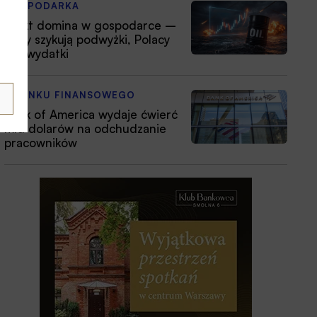
GOSPODARKA
Efekt domina w gospodarce –
firmy szykują podwyżki, Polacy
tną wydatki
Z RYNKU FINANSOWEGO
Bank of America wydaje ćwierć
mld dolarów na odchudzanie
pracowników