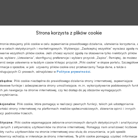
Strona korzysta z plików cookie
tronie stosujemy pliki cookie w celu zapewnienie prawidłowego działania, ułatwienia korzystania, 
e w celach statystycznych i marketingowych. Wybierając „Zaakceptuj wszystkie” wyrażasz zgodę n
owanie wszystkich plików cookie. Jeśli chcesz wyrazić zgodę na stosowanie tylko niektórych plików
ie, wybierz „Ustawienia”, skonfiguruj preferencje i wybierz przycisk „Zapisz”. Pamiętaj, że możesz
nić swoje ustawienia w każdym czasie klikając przycisk „Pliki cookie” w stopce portalu. Szczegółow
rmacje o sposobie, w jaki używamy plików cookie oraz przetwarzamy Twoje dane, a także o
ysługujących Ci prawach, odnajdziesz w
Polityce prywatności
.
ezbędne:
Pliki cookie niezbędne do prawidłowego działania strony internetowej, zapewniające
stawowe funkcje i zabezpieczenia strony umożliwiające, m.in. wykorzystywanie podstawowych funk
ch jak nawigacja na stronie internetowej, czy tez dostęp do jej obszarów wymagających
rzytelnienia.
kcjonalne:
Pliki cookie, które pomagają w realizacji pewnych funkcji, takich jak udostępnianie
rtości strony internetowej na platformach mediów społecznościowych, zbieranie opinii i innych
cji podmiotów trzecich.
lityczne:
Pliki cookie wspomagające zebranie anonimowych danych statystycznych i analityczn
ązanych z aktywnością użytkowników na stronie internetowej. Pomagają nam analizować liczbowe
kty ruchu użytkowników na stronie internetowej oraz służą do zrozumienia, w jaki sposób
kownicy wchodzą w interakcje ze stroną internetową. Te pliki cookie pomagają uzyskać informacje