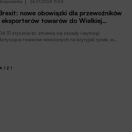
Gospodarka
26.01.2024 11:04
Brexit: nowe obowiązki dla przewoźników
i eksporterów towarów do Wielkiej
Brytanii od 31 stycznia ’24
Od 31 stycznia br. zmienią się zasady i wymogi
dotyczące towarów wwożonych na brytyjski rynek, w
przypadku części z nich pojawi się obowiązek
posiadania odpowiednich certyfikatów. Nowe przepisy
dotyczą przede wszystkim zwierząt i produktów
pochodzenia zwierzęcego, ale także roślin, owoców i
 1 Z 1
warzyw. Dla eksporterów oznaczają one szereg nowych
obowiązków, których niewypełnienie może zatrzymać
przewożony towar na granicy. Z kolei przewoźnicy
muszą się liczyć z dodatkowymi kontrolami na granicy,
co może wiązać się z dodatkowym czasem oczekiwania
na jej przekroczenie. Za trzy miesiące pojawią się
dodatkowo kary za brak odpowiednich dokumentów.