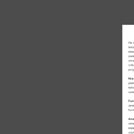
Na s
takż
stos
cook
zmie
info
prz
Ni
pod
taki
uwie
Fun
zawa
funk
Ana
zwi
aspe
użyt