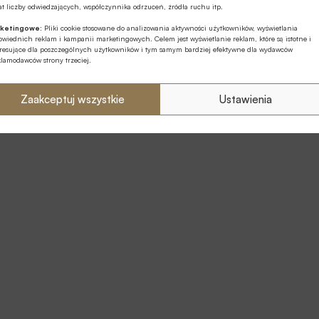
t liczby odwiedzających, współczynnika odrzuceń, źródła ruchu itp.
ketingowe:
Pliki cookie stosowane do analizowania aktywności użytkowników, wyświetlania
wiednich reklam i kampanii marketingowych. Celem jest wyświetlanie reklam, które są istotne i
eresujące dla poszczególnych użytkowników i tym samym bardziej efektywne dla wydawców
klamodawców strony trzeciej.
Zaakceptuj wszystkie
Ustawienia