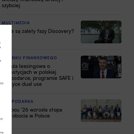
szybciej
MULTIMEDIA
Jakie są zalety fazy Discovery?
a
a
Z RYNKU FINANSOWEGO
e
Branża leasingowa o
inwestycjach w polskiej
gospodarce, programie SAFE i
polityce dual use
cji
GOSPODARKA
W lipcu ’26 wzrosła stopa
bezrobocia w Polsce
ych
 na