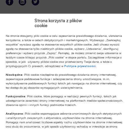
Strona korzysta z plików
cookie
Tagi
Na stronie stosujemy pliki cookie w celu zapewnienie prawidłowego działania, ułatwienia
korzystania, a także w celach statystycznych i marketingowych. Wybierając „Zaakceptuj
Apple Pay
Bank BPS Mobilnie
wszystkie” wyrażasz zgodę na stosowanie wszystkich plików cookie. Jeśli chcesz wyrazić
zgodę na stosowanie tylko niektórych plików cookie, wybierz „Ustawienia”, skonfiguruj
preferencje i wybierz przycisk „Zapisz”. Pamiętaj, że możesz zmienić swoje ustawienia w
Bank Polskiej Spółdzielczości / Bank BPS
każdym czasie klikając przycisk „Pliki cookie” w stopce portalu. Szczegółowe informacje o
sposobie, w jaki używamy plików cookie oraz przetwarzamy Twoje dane, a także o
przysługujących Ci prawach, odnajdziesz w
Polityce prywatności
.
Banki spółdzielcze
Bankowość spółdzielcza
Niezbędne:
Pliki cookie niezbędne do prawidłowego działania strony internetowej,
Cyfrowe portfele / digital wallets
Fitbit Pay
zapewniające podstawowe funkcje i zabezpieczenia strony umożliwiające, m.in.
wykorzystywanie podstawowych funkcji takich jak nawigacja na stronie internetowej, czy
tez dostęp do jej obszarów wymagających uwierzytelnienia.
Garmin Pay
Google Pay
Mastercard
Funkcjonalne:
Pliki cookie, które pomagają w realizacji pewnych funkcji, takich jak
udostępnianie zawartości strony internetowej na platformach mediów społecznościowych,
Płatności bezgotówkowe
Promocje / Rabaty
zbieranie opinii i innych funkcji podmiotów trzecich.
Robert Szymański
Xiaomi Pay
Analityczne:
Pliki cookie wspomagające zebranie anonimowych danych statystycznych
i analitycznych związanych z aktywnością użytkowników na stronie internetowej.
Pomagają nam analizować liczbowe aspekty ruchu użytkowników na stronie internetowej
Zrzeszenie BPS
oraz służą do zrozumienia, w jaki sposób użytkownicy wchodzą w interakcje ze stroną