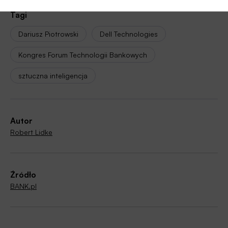
Tagi
Dariusz Piotrowski
Dell Technologies
Kongres Forum Technologii Bankowych
sztuczna inteligencja
Autor
Robert Lidke
Źródło
BANK.pl