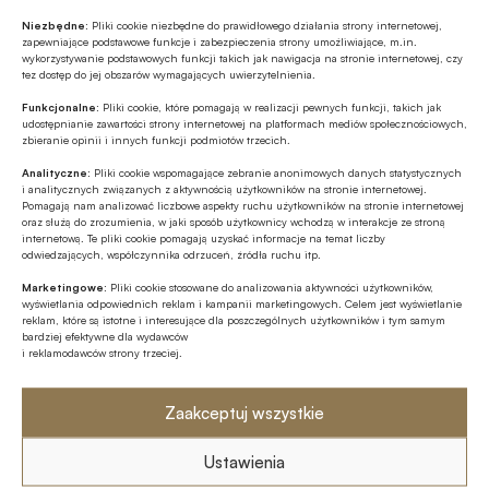
Niezbędne:
Pliki cookie niezbędne do prawidłowego działania strony internetowej,
zapewniające podstawowe funkcje i zabezpieczenia strony umożliwiające, m.in.
wykorzystywanie podstawowych funkcji takich jak nawigacja na stronie internetowej, czy
tez dostęp do jej obszarów wymagających uwierzytelnienia.
Funkcjonalne:
Pliki cookie, które pomagają w realizacji pewnych funkcji, takich jak
udostępnianie zawartości strony internetowej na platformach mediów społecznościowych,
zbieranie opinii i innych funkcji podmiotów trzecich.
Analityczne:
Pliki cookie wspomagające zebranie anonimowych danych statystycznych
i analitycznych związanych z aktywnością użytkowników na stronie internetowej.
Pomagają nam analizować liczbowe aspekty ruchu użytkowników na stronie internetowej
oraz służą do zrozumienia, w jaki sposób użytkownicy wchodzą w interakcje ze stroną
internetową. Te pliki cookie pomagają uzyskać informacje na temat liczby
odwiedzających, współczynnika odrzuceń, źródła ruchu itp.
Źródło:
BANK.pl
Marketingowe:
Pliki cookie stosowane do analizowania aktywności użytkowników,
wyświetlania odpowiednich reklam i kampanii marketingowych. Celem jest wyświetlanie
reklam, które są istotne i interesujące dla poszczególnych użytkowników i tym samym
bardziej efektywne dla wydawców
i reklamodawców strony trzeciej.
Udostępnij
Zaakceptuj wszystkie
Ustawienia