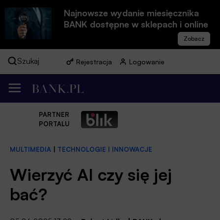
Najnowsze wydanie miesięcznika
BANK dostępne w sklepach i online
Szukaj
Rejestracja
Logowanie
PARTNER
PORTALU
MULTIMEDIA
|
TECHNOLOGIE I INNOWACJE
Wierzyć AI czy się jej
bać?