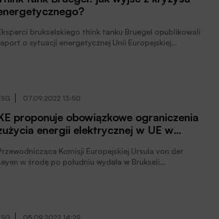
energetycznego?
Eksperci brukselskiego think tanku Bruegel opublikowali
raport o sytuacji energetycznej Unii Europejskiej
zatytułowany „Wielka umowa, która pozwoli wyjść z
kryzysu energetycznego w Unii Europejskiej”.
ESG
07.09.2022 13:50
KE proponuje obowiązkowe ograniczenia
zużycia energii elektrycznej w UE w
godzinach szczytu
Przewodnicząca Komisji Europejskiej Ursula von der
Leyen w środę po południu wydała w Brukseli
oświadczenie, w którym przedstawiła pomysły KE na
walkę z kryzysem energetycznym, wśród których jest
propozycja wprowadzenia w UE obowiązkowego
ograniczenia zużycia energii elektrycznej w godzinach
szczytu oraz narzucenie limitu cenowego na rosyjski
ESG
05.09.2022 14:29