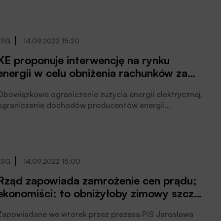
Morawiecki. Koszt wszystkich instrumentów wsparcia
zw. ze wzrostem cen energii znacznie przekracza 30 mld
ł.
ESG
14.09.2022 15:20
KE proponuje interwencję na rynku
energii w celu obniżenia rachunków za
prąd Europejczyków
Obowiązkowe ograniczenie zużycia energii elektrycznej,
ograniczenie dochodów producentów energii
elektrycznej oraz opłata solidarnościowa od nadwyżek
zysków pochodzących z działalności prowadzonej w
sektorach ropy naftowej, gazu, węgla i rafinerii to
przedstawione w środę pomysły Komisji Europejskiej na
obniżenie cen energii.
ESG
14.09.2022 15:00
Rząd zapowiada zamrożenie cen prądu;
ekonomiści: to obniżyłoby zimowy szczyt
inflacji
Zapowiadane we wtorek przez prezesa PiS Jarosława