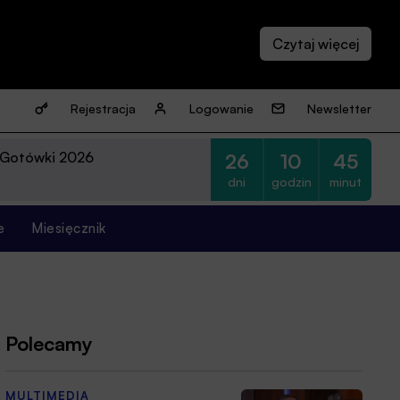
Rejestracja
Logowanie
Newsletter
 Gotówki 2026
26
10
45
dni
godzin
minut
e
Miesięcznik
Polecamy
MULTIMEDIA