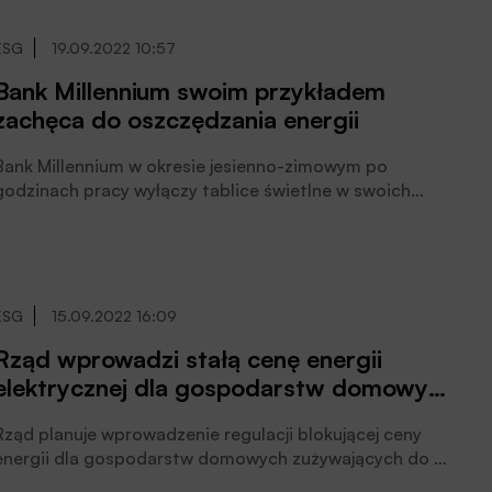
poinformowała minister klimatu i środowiska Anna
Moskwa w odpowiedzi.
ESG
19.09.2022 10:57
Bank Millennium swoim przykładem
zachęca do oszczędzania energii
Bank Millennium w okresie jesienno-zimowym po
godzinach pracy wyłączy tablice świetlne w swoich
oddziałach oraz biurach w Warszawie, Wrocławiu i
Gdańsku. Tym samym zachęca do oszczędzania i
ograniczania zużycia energii elektrycznej w obliczu
potencjalnych trudności na rynku energii.
ESG
15.09.2022 16:09
Rząd wprowadzi stałą cenę energii
elektrycznej dla gospodarstw domowych
do 2 tys. kWh rocznie
Rząd planuje wprowadzenie regulacji blokującej ceny
energii dla gospodarstw domowych zużywających do 2
tys. KWh rocznie, potwierdził premier Mateusz