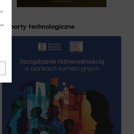
ych
Raporty technologiczne
 na