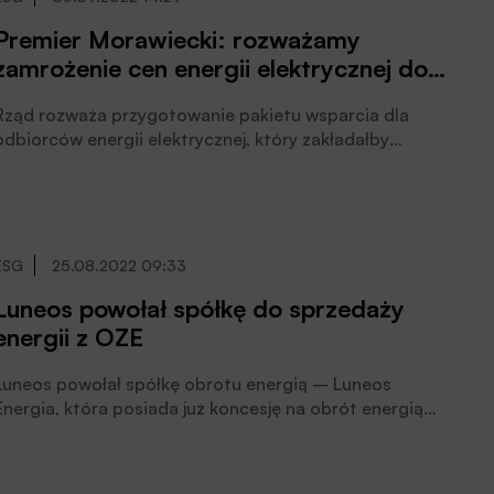
gaz.
Premier Morawiecki: rozważamy
zamrożenie cen energii elektrycznej do
pewnego pułapu w 2023 r.
Rząd rozważa przygotowanie pakietu wsparcia dla
odbiorców energii elektrycznej, który zakładałby
zamrożenie cen prądu do pewnego pułapu zużycia od
początku 2023 r., poinformował premier Mateusz
Morawiecki.
ESG
25.08.2022 09:33
Luneos powołał spółkę do sprzedaży
energii z OZE
Luneos powołał spółkę obrotu energią – Luneos
Energia, która posiada już koncesję na obrót energią
elektryczną, podała spółka. Do 2026 roku Luneos
Energia ma osiągnąć wolumen sprzedaży 1,5 TWh
energii pochodzącej z odnawialnych źródeł. Strategia