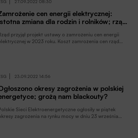
ESG
27.09.2022 08:30
Zamrożenie cen energii elektrycznej:
istotna zmiana dla rodzin i rolników; rząd
przyjął projekt
Rząd przyjął projekt ustawy o zamrożeniu cen energii
elektrycznej w 2023 roku. Koszt zamrożenia cen rząd
szacuje na ok. 23 mld zł.
ESG
23.09.2022 14:56
Ogłoszono okresy zagrożenia w polskiej
energetyce; grożą nam blackouty?
Polskie Sieci Elektroenergetyczne ogłosiły w piątek
okresy zagrożenia na rynku mocy w dniu 23 września
2022 r. w godzinach 19:00 – 20:00, 20:00 – 21:00.
Rezerwy mocy są uzupełniane, nie grozi nam blackout;
system energetyczny pracuje bezpiecznie,