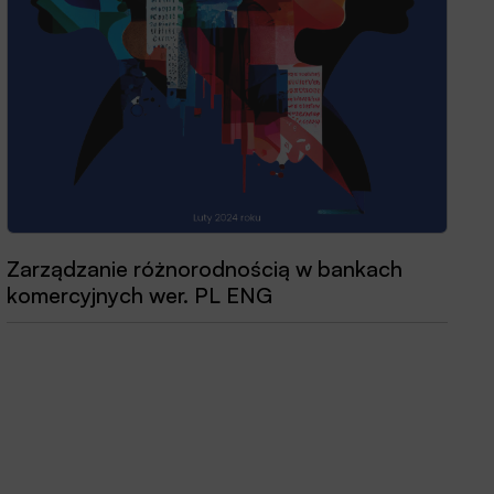
Zarządzanie różnorodnością w bankach
Przewodnik dobrych praktyk 2025
komercyjnych wer. PL ENG