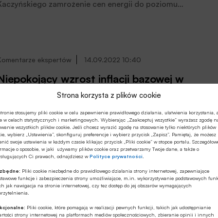
Kaczyńskiego zamrożenie cen energii do poziomu
zużycia rocznego 2000 kWh mogłoby obniżyć zimowy
szczyt CPI o ok. 1,5 pkt. proc. – szacują ekonomiści
Banku Pekao.
Komentarze ekspertów
14.09.2022 10:40
Niepokojący wzrost inflacji bazowej w
USA
Strona korzysta z plików cookie
Ostatnie dane o inflacji w USA za sierpień br. okazały się
tronie stosujemy pliki cookie w celu zapewnienie prawidłowego działania, ułatwienia korzystania, 
e w celach statystycznych i marketingowych. Wybierając „Zaakceptuj wszystkie” wyrażasz zgodę n
gorsze od oczekiwań rynkowych, a szczególnie niepokoi
owanie wszystkich plików cookie. Jeśli chcesz wyrazić zgodę na stosowanie tylko niektórych plików
wzrost inflacji bazowej. Naszym zdaniem ten odczyt nie
ie, wybierz „Ustawienia”, skonfiguruj preferencje i wybierz przycisk „Zapisz”. Pamiętaj, że możesz
nić swoje ustawienia w każdym czasie klikając przycisk „Pliki cookie” w stopce portalu. Szczegółow
wpłynie jednakże na decyzje Fed-u odnośnie kolejnej
rmacje o sposobie, w jaki używamy plików cookie oraz przetwarzamy Twoje dane, a także o
podwyżki stóp na najbliższym posiedzeniu 21 września
ysługujących Ci prawach, odnajdziesz w
Polityce prywatności
.
‘22. Zakładamy, że podwyżka wyniesie 0,75%, pisze
ezbędne:
Pliki cookie niezbędne do prawidłowego działania strony internetowej, zapewniające
Jarosław Jamka, Chief Investment Officer, WealthSeed.
Cyberbezpieczeństwo
13.09.2022 09:31
stawowe funkcje i zabezpieczenia strony umożliwiające, m.in. wykorzystywanie podstawowych funk
ch jak nawigacja na stronie internetowej, czy tez dostęp do jej obszarów wymagających
rzytelnienia.
Czy banki są gotowe na przerwy w
dostawach prądu?
kcjonalne:
Pliki cookie, które pomagają w realizacji pewnych funkcji, takich jak udostępnianie
rtości strony internetowej na platformach mediów społecznościowych, zbieranie opinii i innych