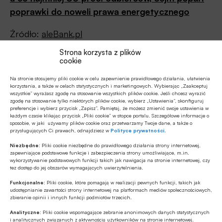
poprawki do noweli prawa energetycznego
Źródło:
aleBank.pl
Strona korzysta z plików
cookie
Na stronie stosujemy pliki cookie w celu zapewnienie prawidłowego działania, ułatwienia
Udostępnij
korzystania, a także w celach statystycznych i marketingowych. Wybierając „Zaakceptuj
wszystkie” wyrażasz zgodę na stosowanie wszystkich plików cookie. Jeśli chcesz wyrazić
zgodę na stosowanie tylko niektórych plików cookie, wybierz „Ustawienia”, skonfiguruj
preferencje i wybierz przycisk „Zapisz”. Pamiętaj, że możesz zmienić swoje ustawienia w
każdym czasie klikając przycisk „Pliki cookie” w stopce portalu. Szczegółowe informacje o
sposobie, w jaki używamy plików cookie oraz przetwarzamy Twoje dane, a także o
przysługujących Ci prawach, odnajdziesz w
Polityce prywatności
.
Niezbędne:
Pliki cookie niezbędne do prawidłowego działania strony internetowej,
Tagi
zapewniające podstawowe funkcje i zabezpieczenia strony umożliwiające, m.in.
wykorzystywanie podstawowych funkcji takich jak nawigacja na stronie internetowej, czy
tez dostęp do jej obszarów wymagających uwierzytelnienia.
Energetyka wiatrowa
Energia elektryczna
Funkcjonalne:
Pliki cookie, które pomagają w realizacji pewnych funkcji, takich jak
Fotowoltaika
Gaz ziemny
Gazeta Wyborcza
udostępnianie zawartości strony internetowej na platformach mediów społecznościowych,
zbieranie opinii i innych funkcji podmiotów trzecich.
Międzynarodowa Agencja Energetyczna / IEA
Analityczne:
Pliki cookie wspomagające zebranie anonimowych danych statystycznych
i analitycznych związanych z aktywnością użytkowników na stronie internetowej.