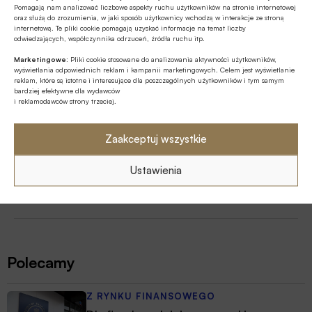
Pomagają nam analizować liczbowe aspekty ruchu użytkowników na stronie internetowej
Odnawialne źródła energii / OZE
Ropa naftowa
oraz służą do zrozumienia, w jaki sposób użytkownicy wchodzą w interakcje ze stroną
internetową. Te pliki cookie pomagają uzyskać informacje na temat liczby
Węgiel
Witold Gadomski
Zielona energia
odwiedzających, współczynnika odrzuceń, źródła ruchu itp.
Marketingowe:
Pliki cookie stosowane do analizowania aktywności użytkowników,
wyświetlania odpowiednich reklam i kampanii marketingowych. Celem jest wyświetlanie
reklam, które są istotne i interesujące dla poszczególnych użytkowników i tym samym
bardziej efektywne dla wydawców
Autor
i reklamodawców strony trzeciej.
Witold Gadomski
Zaakceptuj wszystkie
Ustawienia
Źródło
Gazeta Wyborcza
Polecamy
Z RYNKU FINANSOWEGO