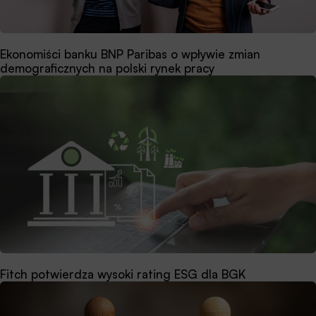
Ekonomiści banku BNP Paribas o wpływie zmian
demograficznych na polski rynek pracy
Fitch potwierdza wysoki rating ESG dla BGK