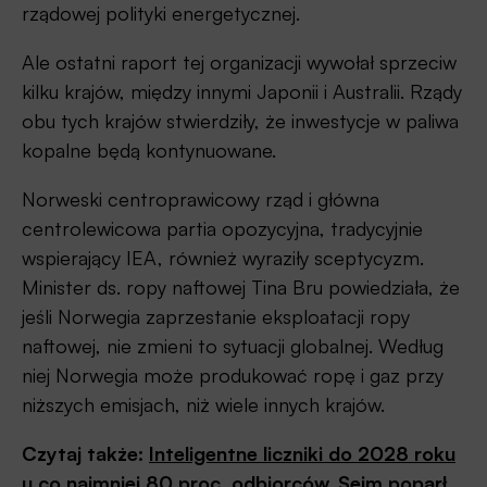
rządowej polityki energetycznej.
Ale ostatni raport tej organizacji wywołał sprzeciw
kilku krajów, między innymi Japonii i Australii. Rządy
obu tych krajów stwierdziły, że inwestycje w paliwa
kopalne będą kontynuowane.
Norweski centroprawicowy rząd i główna
centrolewicowa partia opozycyjna, tradycyjnie
wspierający IEA, również wyraziły sceptycyzm.
Minister ds. ropy naftowej Tina Bru powiedziała, że ​​
jeśli Norwegia zaprzestanie eksploatacji ropy
naftowej, nie zmieni to sytuacji globalnej. Według
niej Norwegia może produkować ropę i gaz przy
niższych emisjach, niż wiele innych krajów.
Czytaj także:
Inteligentne liczniki do 2028 roku
u co najmniej 80 proc. odbiorców, Sejm poparł