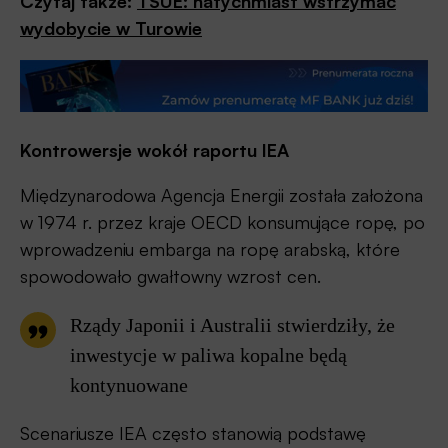
Czytaj także:
TSUE: natychmiast wstrzymać
wydobycie w Turowie
Kontrowersje wokół raportu IEA
Międzynarodowa Agencja Energii została założona
w 1974 r. przez kraje OECD konsumujące ropę, po
wprowadzeniu embarga na ropę arabską, które
spowodowało gwałtowny wzrost cen.
Rządy Japonii i Australii stwierdziły, że
inwestycje w paliwa kopalne będą
kontynuowane
Scenariusze IEA często stanowią podstawę