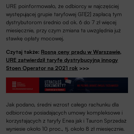
URE poinformowało, że odbiorcy w najczęściej
występującej grupie taryfowej G11[2] zapłacą tym
dystrybutorom średnio od ok. 6 do 7 zł więcej
miesięcznie, przy czym zmiana ta uwzględnia już
stawkę opłaty mocowej.
Czytaj także:
Rosną ceny prądu w Warszawie,
URE zatwierdził taryfę dystrybucyjną innogy
Stoen Operator na 2021 rok
>>>
Jak podano, średni wzrost całego rachunku dla
odbiorców posiadających umowy kompleksowe i
korzystających z taryfy Enea jak i Tauron Sprzedaż
wyniesie około 10 proc., tj. około 8 zł miesięcznie.