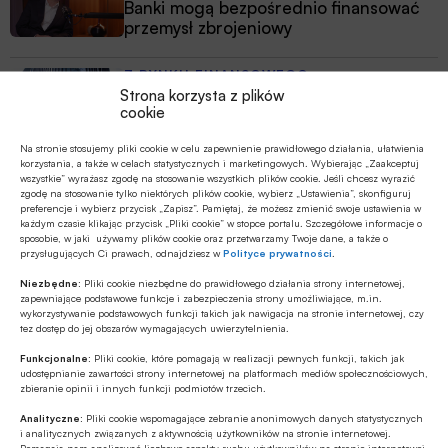
Banki mogą bezpośrednio finansować
przemysł zbrojeniowy
Z RYNKU FINANSOWEGO
Strona korzysta z plików
PKO BP o nowych zasadach
cookie
ustawowych w sprawach frankowych
Na stronie stosujemy pliki cookie w celu zapewnienie prawidłowego działania, ułatwienia
korzystania, a także w celach statystycznych i marketingowych. Wybierając „Zaakceptuj
MULTIMEDIA
wszystkie” wyrażasz zgodę na stosowanie wszystkich plików cookie. Jeśli chcesz wyrazić
zgodę na stosowanie tylko niektórych plików cookie, wybierz „Ustawienia”, skonfiguruj
Na czym polega faza Discovery?
preferencje i wybierz przycisk „Zapisz”. Pamiętaj, że możesz zmienić swoje ustawienia w
każdym czasie klikając przycisk „Pliki cookie” w stopce portalu. Szczegółowe informacje o
sposobie, w jaki używamy plików cookie oraz przetwarzamy Twoje dane, a także o
przysługujących Ci prawach, odnajdziesz w
Polityce prywatności
.
Z RYNKU FINANSOWEGO
Niezbędne:
Pliki cookie niezbędne do prawidłowego działania strony internetowej,
Branża leasingowa o inwestycjach w
zapewniające podstawowe funkcje i zabezpieczenia strony umożliwiające, m.in.
polskiej gospodarce, programie SAFE i
wykorzystywanie podstawowych funkcji takich jak nawigacja na stronie internetowej, czy
tez dostęp do jej obszarów wymagających uwierzytelnienia.
polityce dual use
Funkcjonalne:
Pliki cookie, które pomagają w realizacji pewnych funkcji, takich jak
udostępnianie zawartości strony internetowej na platformach mediów społecznościowych,
zbieranie opinii i innych funkcji podmiotów trzecich.
Analityczne:
Pliki cookie wspomagające zebranie anonimowych danych statystycznych
i analitycznych związanych z aktywnością użytkowników na stronie internetowej.
Pomagają nam analizować liczbowe aspekty ruchu użytkowników na stronie internetowej