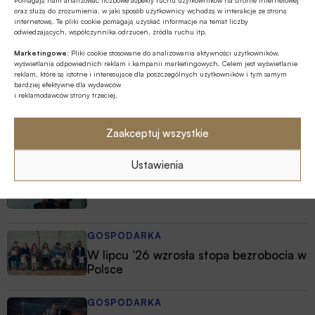
oraz służą do zrozumienia, w jaki sposób użytkownicy wchodzą w interakcje ze stroną
internetową. Te pliki cookie pomagają uzyskać informacje na temat liczby
odwiedzających, współczynnika odrzuceń, źródła ruchu itp.
Marketingowe:
Pliki cookie stosowane do analizowania aktywności użytkowników,
wyświetlania odpowiednich reklam i kampanii marketingowych. Celem jest wyświetlanie
reklam, które są istotne i interesujące dla poszczególnych użytkowników i tym samym
bardziej efektywne dla wydawców
i reklamodawców strony trzeciej.
Najnowsze
Zaakceptuj wszystkie
Ustawienia
MULTIMEDIA
Jakie są zalety fazy Discovery?
GOSPODARKA
W lipcu ’26 wzrosła stopa bezrobocia w
Polsce
GOSPODARKA