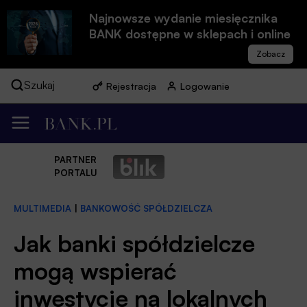
Najnowsze wydanie miesięcznika
BANK dostępne w sklepach i online
Szukaj
Rejestracja
Logowanie
PARTNER
PORTALU
MULTIMEDIA
|
BANKOWOŚĆ SPÓŁDZIELCZA
Jak banki spółdzielcze
mogą wspierać
inwestycje na lokalnych