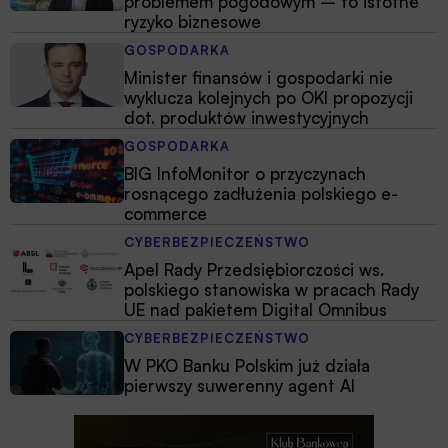
problemem pogodowym – to istotne
ryzyko biznesowe
GOSPODARKA
Minister finansów i gospodarki nie
wyklucza kolejnych po OKI propozycji
dot. produktów inwestycyjnych
GOSPODARKA
BIG InfoMonitor o przyczynach
rosnącego zadłużenia polskiego e-
commerce
CYBERBEZPIECZEŃSTWO
Apel Rady Przedsiębiorczości ws.
polskiego stanowiska w pracach Rady
UE nad pakietem Digital Omnibus
CYBERBEZPIECZEŃSTWO
W PKO Banku Polskim już działa
pierwszy suwerenny agent AI