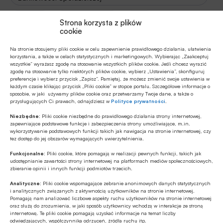
Kredyty
Łukasz Bogusz
MSP
Strona korzysta z plików
cookie
Stopa inwestycji
Zrzeszenie BPS
Na stronie stosujemy pliki cookie w celu zapewnienie prawidłowego działania, ułatwienia
korzystania, a także w celach statystycznych i marketingowych. Wybierając „Zaakceptuj
wszystkie” wyrażasz zgodę na stosowanie wszystkich plików cookie. Jeśli chcesz wyrazić
zgodę na stosowanie tylko niektórych plików cookie, wybierz „Ustawienia”, skonfiguruj
preferencje i wybierz przycisk „Zapisz”. Pamiętaj, że możesz zmienić swoje ustawienia w
Autor
każdym czasie klikając przycisk „Pliki cookie” w stopce portalu. Szczegółowe informacje o
Robert Lidke
sposobie, w jaki używamy plików cookie oraz przetwarzamy Twoje dane, a także o
przysługujących Ci prawach, odnajdziesz w
Polityce prywatności
.
Niezbędne:
Pliki cookie niezbędne do prawidłowego działania strony internetowej,
zapewniające podstawowe funkcje i zabezpieczenia strony umożliwiające, m.in.
wykorzystywanie podstawowych funkcji takich jak nawigacja na stronie internetowej, czy
Źródło
tez dostęp do jej obszarów wymagających uwierzytelnienia.
BANK.pl
Funkcjonalne:
Pliki cookie, które pomagają w realizacji pewnych funkcji, takich jak
udostępnianie zawartości strony internetowej na platformach mediów społecznościowych,
zbieranie opinii i innych funkcji podmiotów trzecich.
Analityczne:
Pliki cookie wspomagające zebranie anonimowych danych statystycznych
i analitycznych związanych z aktywnością użytkowników na stronie internetowej.
Polecamy
Pomagają nam analizować liczbowe aspekty ruchu użytkowników na stronie internetowej
oraz służą do zrozumienia, w jaki sposób użytkownicy wchodzą w interakcje ze stroną
internetową. Te pliki cookie pomagają uzyskać informacje na temat liczby
odwiedzających, współczynnika odrzuceń, źródła ruchu itp.
Z RYNKU FINANSOWEGO