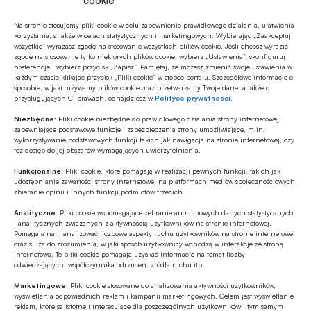
cookie
Europejski Kongres Finansowy / EKF
Na stronie stosujemy pliki cookie w celu zapewnienie prawidłowego działania, ułatwienia
korzystania, a także w celach statystycznych i marketingowych. Wybierając „Zaakceptuj
wszystkie” wyrażasz zgodę na stosowanie wszystkich plików cookie. Jeśli chcesz wyrazić
Fundusze emerytalne
zgodę na stosowanie tylko niektórych plików cookie, wybierz „Ustawienia”, skonfiguruj
preferencje i wybierz przycisk „Zapisz”. Pamiętaj, że możesz zmienić swoje ustawienia w
Giełda Papierów Wartościowych / GPW
każdym czasie klikając przycisk „Pliki cookie” w stopce portalu. Szczegółowe informacje o
sposobie, w jaki używamy plików cookie oraz przetwarzamy Twoje dane, a także o
przysługujących Ci prawach, odnajdziesz w
Polityce prywatności
.
Michał Kobza
Osobiste Konto Inwestycyjne / OKI
Niezbędne:
Pliki cookie niezbędne do prawidłowego działania strony internetowej,
zapewniające podstawowe funkcje i zabezpieczenia strony umożliwiające, m.in.
Private equity
Rynek kapitałowy
wykorzystywanie podstawowych funkcji takich jak nawigacja na stronie internetowej, czy
tez dostęp do jej obszarów wymagających uwierzytelnienia.
Funkcjonalne:
Pliki cookie, które pomagają w realizacji pewnych funkcji, takich jak
udostępnianie zawartości strony internetowej na platformach mediów społecznościowych,
zbieranie opinii i innych funkcji podmiotów trzecich.
Autor
Robert Lidke
Analityczne:
Pliki cookie wspomagające zebranie anonimowych danych statystycznych
i analitycznych związanych z aktywnością użytkowników na stronie internetowej.
Pomagają nam analizować liczbowe aspekty ruchu użytkowników na stronie internetowej
oraz służą do zrozumienia, w jaki sposób użytkownicy wchodzą w interakcje ze stroną
internetową. Te pliki cookie pomagają uzyskać informacje na temat liczby
odwiedzających, współczynnika odrzuceń, źródła ruchu itp.
Źródło
BANK.pl
Marketingowe:
Pliki cookie stosowane do analizowania aktywności użytkowników,
wyświetlania odpowiednich reklam i kampanii marketingowych. Celem jest wyświetlanie
reklam, które są istotne i interesujące dla poszczególnych użytkowników i tym samym