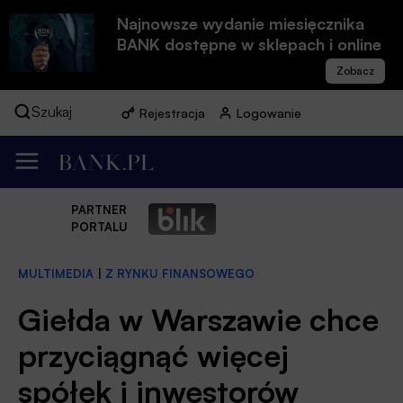
Najnowsze wydanie miesięcznika
BANK dostępne w sklepach i online
Szukaj
Rejestracja
Logowanie
PARTNER
PORTALU
MULTIMEDIA
|
Z RYNKU FINANSOWEGO
Giełda w Warszawie chce
przyciągnąć więcej
spółek i inwestorów