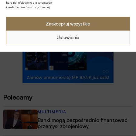
bardziej efektywne dla wydawców
i reklamodawców strony trzeciej.
Zaakceptuj wszystkie
Ustawienia
Polecamy
MULTIMEDIA
Banki mogą bezpośrednio finansować
przemysł zbrojeniowy