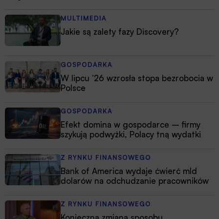
MULTIMEDIA
Jakie są zalety fazy Discovery?
GOSPODARKA
W lipcu ’26 wzrosła stopa bezrobocia w
Polsce
GOSPODARKA
Efekt domina w gospodarce – firmy
szykują podwyżki, Polacy tną wydatki
Z RYNKU FINANSOWEGO
Bank of America wydaje ćwierć mld
dolarów na odchudzanie pracowników
Z RYNKU FINANSOWEGO
Konieczna zmiana sposobu