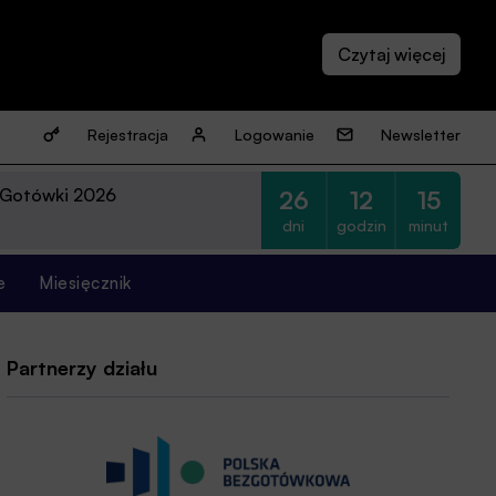
Rejestracja
Logowanie
Newsletter
 Gotówki 2026
26
12
15
dni
godzin
minut
e
Miesięcznik
Partnerzy działu