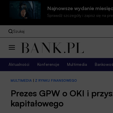
Najnowsze wydanie miesięc
Sprawdź szczegóły i zapisz się na 
Szukaj
Aktualności
Konferencje
Multimedia
Bankowość
MULTIMEDIA
|
Z RYNKU FINANSOWEGO
Prezes GPW o OKI i przys
kapitałowego