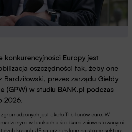
 konkurencyjności Europy jest
ilizacja oszczędności tak, żeby one
 Bardziłowski, prezes zarządu Giełdy
e (GPW) w studiu BANK.pl podczas
o 2026.
 zgromadzonych jest około 11 bilionów euro. W
romadzonymi w bankach a środkami zainwestowanymi
stałych krajach UE są przechylone na stronę sektora