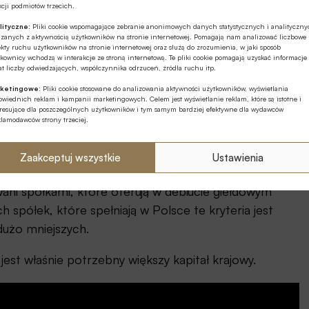
cji podmiotów trzecich.
cyjnym dla początkujących inwestorów giełdowych.
lityczne:
Pliki cookie wspomagające zebranie anonimowych danych statystycznych i analityczn
ązanych z aktywnością użytkowników na stronie internetowej. Pomagają nam analizować liczbowe
kty ruchu użytkowników na stronie internetowej oraz służą do zrozumienia, w jaki sposób
 giełdowych powinny być podobnie opodatkowane jak
kownicy wchodzą w interakcje ze stroną internetową. Te pliki cookie pomagają uzyskać informacje
t liczby odwiedzających, współczynnika odrzuceń, źródła ruchu itp.
ketingowe:
Pliki cookie stosowane do analizowania aktywności użytkowników, wyświetlania
wiednich reklam i kampanii marketingowych. Celem jest wyświetlanie reklam, które są istotne i
półki, których akcje znajdują się w obrocie publicznym.
eresujące dla poszczególnych użytkowników i tym samym bardziej efektywne dla wydawców
klamodawców strony trzeciej.
 Jak podkreślił – za 70 procent dziennych obrotów
Zaakceptuj wszystkie
Ustawienia
zagraniczni.
wani spółkami, które oferują w debiucie giełdowym
 spółek, które spełniają w Polsce te kryteria jest
dużo mniejszych.
est właśnie potrzebny większy kapitał krajowy.