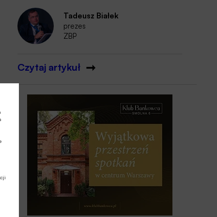
Tadeusz Białek
prezes
ZBP
Czytaj artykuł
a
a
e
cji