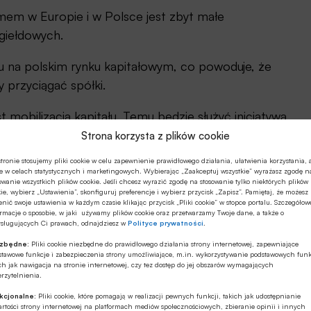
em w Europie i w Polsce jest zbyt małe
giełdowych.
ału na polskim rynku kapitałowym, co powoduje, że
y przyciągać spółki.
t mobilizacja kapitału. Temu będzie służyć inicjatywa
Strona korzysta z plików cookie
tronie stosujemy pliki cookie w celu zapewnienie prawidłowego działania, ułatwienia korzystania, 
W w Warszawie
e w celach statystycznych i marketingowych. Wybierając „Zaakceptuj wszystkie” wyrażasz zgodę n
owanie wszystkich plików cookie. Jeśli chcesz wyrazić zgodę na stosowanie tylko niektórych plików
ie, wybierz „Ustawienia”, skonfiguruj preferencje i wybierz przycisk „Zapisz”. Pamiętaj, że możesz
nić swoje ustawienia w każdym czasie klikając przycisk „Pliki cookie” w stopce portalu. Szczegółow
rmacje o sposobie, w jaki używamy plików cookie oraz przetwarzamy Twoje dane, a także o
ysługujących Ci prawach, odnajdziesz w
Polityce prywatności
.
ezbędne:
Pliki cookie niezbędne do prawidłowego działania strony internetowej, zapewniające
u na GPW
stawowe funkcje i zabezpieczenia strony umożliwiające, m.in. wykorzystywanie podstawowych funk
ch jak nawigacja na stronie internetowej, czy tez dostęp do jej obszarów wymagających
rzytelnienia.
nwestorów. Na przykład liczba ETF-ów na GPW już
kcjonalne:
Pliki cookie, które pomagają w realizacji pewnych funkcji, takich jak udostępnianie
rtości strony internetowej na platformach mediów społecznościowych, zbieranie opinii i innych