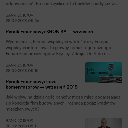
odpowiedzieć. Bo choć zyski netto banków spadły już w
roku 2017 (licząc rok do roku), to widać pozytywne
BANK 2018/09
tendencje w dziedzinie sprzedaży kredytów (zwłaszcza
28.09.2018 05:26
mieszkaniowych), ale i negatywne w mozolnym
pozyskiwaniu depozytów, co jest efektem niskich stóp
Rynek Finansowy: KRONIKA – wrzesień
procentowych.
Wydarzenia: „Europa wspólnych wartości czy Europa
wspólnych interesów” to główny temat tegorocznego
Forum Ekonomicznego w Krynicy-Zdroju. Od 4 do 6
września politycy, ekonomiści, przedstawiciele nauki i świata
BANK 2018/09
biznesu będą starali się wskazać kierunki rozwoju i cele,
28.09.2018 05:15
przed którymi stoi Stary Kontynent w obliczu zagrożeń
zewnętrznych i braku stabilności polityczno-gospodarczej
Rynek Finansowy: Loża
wewnątrz Unii Europejskiej.
komentatorów – wrzesień 2018
Jaki wpływ na działalność banków może mieć pogarszająca
się kondycja firm budowlanych i rosnąca podaż kredytów
mieszkaniowych?
BANK 2018/09
28.09.2018 05:11