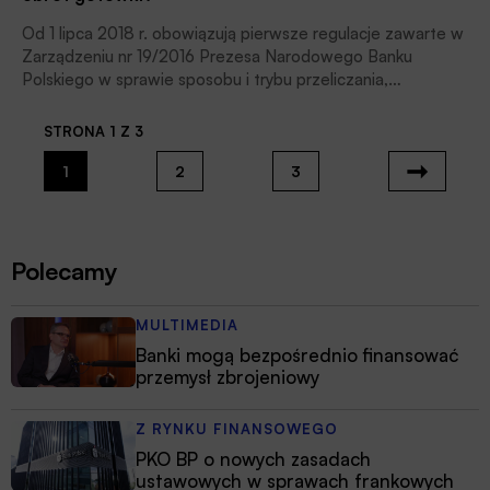
Od 1 lipca 2018 r. obowiązują pierwsze regulacje zawarte w
Zarządzeniu nr 19/2016 Prezesa Narodowego Banku
Polskiego w sprawie sposobu i trybu przeliczania,
sortowania, pakowania i oznaczania opakowań banknotów i
monet oraz wykonywania czynności związanych z
STRONA 1 Z 3
zaopatrywaniem banków w te znaki. Jak dziś wygląda jego
wdrożenie?
1
2
3
Polecamy
MULTIMEDIA
Banki mogą bezpośrednio finansować
przemysł zbrojeniowy
Z RYNKU FINANSOWEGO
PKO BP o nowych zasadach
ustawowych w sprawach frankowych