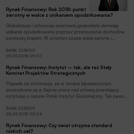
Rynek Finansowy: Rok 2018: punkt
zwrotny w walce z unikaniem opodatkowania?
Globalizacja i cyfryzacja światowej gospodarki ułatwiają
unikanie opodatkowania poprzez przenoszenie dochodów
pomiędzy krajami. W ostatnim czasie wiele państw i
instytucji podejmuje działania odpowiadające na te
BANK 2018/09
wyzwania. Jednym z przykładów takich działań jest reforma
28.09.2018 05:07
podatkowa prezydenta Donalda Trumpa, która m.in. ma na
celu zachęcenie amerykańskich firm do prowadzenia
Rynek Finansowy: Instytut – tak, ale też Stały
działalności, wykazywania zysków i płacenia podatków w
Komitet Projektów Strategicznych
Stanach Zjednoczonych. Również Polska i inne rządy
europejskie przywiązują coraz większą wagę do walki z
Pojawiła się informacja, że w tempie błyskawicznym
unikaniem opodatkowania.
prowadzone są w Sejmie prace nad ustawą powołującą
instytucję o nazwie Polski Instytut Ekonomiczny. Tak zwana
opinia publiczna, skoncentrowana na walce o sądownictwo,
BANK 2018/09
nie poświęciła tej kwestii należnej uwagi. Krytyczne uwagi
28.09.2018 05:04
dotyczące niebezpieczeństwa ograniczenia niezależności
banku centralnego sformułował prezes NBP prof. Adam
Rynek Finansowy: Czy świat utrzyma standard
Glapiński. Według projektów ustawy instytut miałby prawo
niskich ceł?
do uzyskiwania danych wrażliwych banku przed ich oficjalną