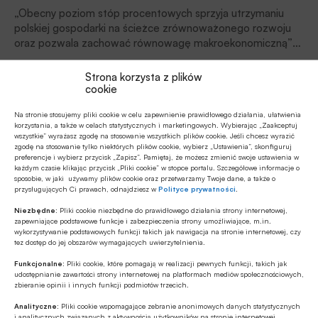
„Obecny poziom stóp procentowych sprzyja utrzymaniu
polskiej gospodarki na ścieżce zrównoważonego rozwoju
oraz pozwala zachować równowagę makroekonomiczną”
– tak Rada Polityki Pieniężnej uzasadniła lipcową decyzję
BANK 2018/09
o utrzymaniu stóp procentowych Narodowego Banku
Strona korzysta z plików
27.09.2018 01:48
Polskiego na dotychczasowym, niskim poziomie.
cookie
Wiadomość ta bez wątpienia ucieszyła kredytobiorców
Rynek Finansowy: Bankowość pocztowa zapobiega
Na stronie stosujemy pliki cookie w celu zapewnienie prawidłowego działania, ułatwienia
hipotecznych, znacznie mniej powodów do optymizmu
wykluczeniu
korzystania, a także w celach statystycznych i marketingowych. Wybierając „Zaakceptuj
mogą mieć natomiast posiadacze kont oszczędnościowych
wszystkie” wyrażasz zgodę na stosowanie wszystkich plików cookie. Jeśli chcesz wyrazić
i klienci banków zainteresowani założeniem lokaty.
zgodę na stosowanie tylko niektórych plików cookie, wybierz „Ustawienia”, skonfiguruj
Ze Sławomirem Zawadzkim, prezesem zarządu Banku
preferencje i wybierz przycisk „Zapisz”. Pamiętaj, że możesz zmienić swoje ustawienia w
Pocztowego S.A.,rozmawiał Stanisław Brzeg-Wieluński.
każdym czasie klikając przycisk „Pliki cookie” w stopce portalu. Szczegółowe informacje o
sposobie, w jaki używamy plików cookie oraz przetwarzamy Twoje dane, a także o
przysługujących Ci prawach, odnajdziesz w
Polityce prywatności
.
BANK 2018/09
27.09.2018 01:24
Niezbędne:
Pliki cookie niezbędne do prawidłowego działania strony internetowej,
zapewniające podstawowe funkcje i zabezpieczenia strony umożliwiające, m.in.
wykorzystywanie podstawowych funkcji takich jak nawigacja na stronie internetowej, czy
Rynek finansowy: Krótsze terminy przedawnienia
tez dostęp do jej obszarów wymagających uwierzytelnienia.
długów
Funkcjonalne:
Pliki cookie, które pomagają w realizacji pewnych funkcji, takich jak
Weszły w życie przepisy mówiące o tym, że długi
udostępnianie zawartości strony internetowej na platformach mediów społecznościowych,
zbieranie opinii i innych funkcji podmiotów trzecich.
przedawniają się po sześciu latach (do tej pory było tak po
10 latach). Pozostawiono natomiast trzyletni termin
Analityczne:
Pliki cookie wspomagające zebranie anonimowych danych statystycznych
i analitycznych związanych z aktywnością użytkowników na stronie internetowej.