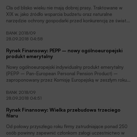
publikacją. Zapytaliśmy prezesa Związku Banków Polskich
Cła od blisko wieku nie mają dobrej prasy. Traktowane w
Krzysztofa Pietraszkiewicza, co sądzi o tym pomyśle.
XIX w. jako źródło wsparcia budżetu oraz naturalne
narzędzie ochrony gospodarki przed konkurencją ze świata,
od lat 30. XX w. zaczęły być postrzegane jako forma
BANK 2018/09
ekstra-terytorialnych sankcji nakładanych na
28.09.2018 04:58
nieakceptowane przez państwa transakcje ekonomiczne.
Podejście utrwaliło się, prowadząc do współczesnego
Rynek Finansowy: PEPP – nowy ogólnoeuropejski
standardu niskiej protekcji celnej państw.
produkt emerytalny
Nowy ogólnoeuropejski indywidualny produkt emerytalny
(PEPP – Pan-European Personal Pension Product) –
zaproponowany przez Komisję Europejską w zeszłym roku,
a przyjęty w czerwcu br. przez Radę Unii Europejskiej – ma
BANK 2018/09
zapewnić obywatelom Unii Europejskiej nowe możliwości
28.09.2018 04:51
oszczędzania na emeryturę. Jego największą wartością
będzie możliwość inwestowania transgranicznego, a także
Rynek Finansowy: Wielka przebudowa trzeciego
przenoszenie przy zmianie miejsca zamieszkania z jednego
filaru
do innego państwa członkowskiego UE.
Od połowy przyszłego roku firmy zatrudniające ponad 250
osób powinny zapewnić członkom załogi uczestnictwo w