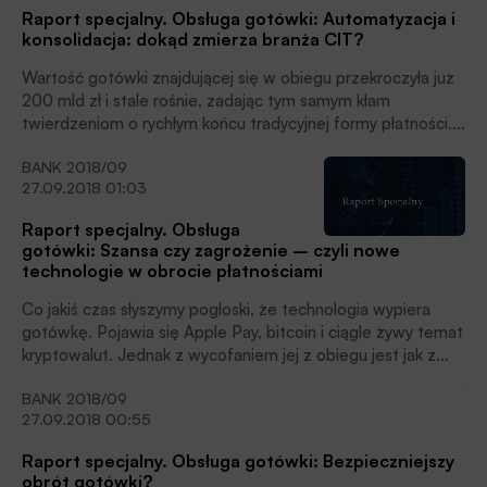
Raport specjalny. Obsługa gotówki: Automatyzacja i
konsolidacja: dokąd zmierza branża CIT?
Wartość gotówki znajdującej się w obiegu przekroczyła już
200 mld zł i stale rośnie, zadając tym samym kłam
twierdzeniom o rychłym końcu tradycyjnej formy płatności.
Beneficjentami tej sytuacji są i najprawdopodobniej w coraz
BANK 2018/09
większym stopniu będą podmioty z branży cash-in-transit,
27.09.2018 01:03
które sukcesywnie przejmują obowiązki w dziedzinie
transportowania i obsługi wartości pieniężnych.
Raport specjalny. Obsługa
gotówki: Szansa czy zagrożenie – czyli nowe
technologie w obrocie płatnościami
Co jakiś czas słyszymy pogłoski, że technologia wypiera
gotówkę. Pojawia się Apple Pay, bitcoin i ciągle żywy temat
kryptowalut. Jednak z wycofaniem jej z obiegu jest jak z
pogłoskami o śmierci Marka Twaina – są one mocno
BANK 2018/09
przesadzone. Znacznie ważniejsze jest skuteczne
27.09.2018 00:55
wykorzystanie rozwiązań oferowanych przez nowe
technologie w walce o klienta, w myśl zasady, że „żyjemy w
Raport specjalny. Obsługa gotówki: Bezpieczniejszy
czasach, kiedy szybcy jedzą wolnych”.
obrót gotówki?