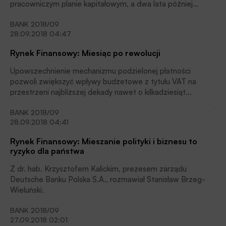
pracowniczym planie kapitałowym, a dwa lata później
obowiązek ten obejmie wszystkie podmioty korzystające z
BANK 2018/09
pracy najemnej – zakłada przygotowany przez resort
28.09.2018 04:47
finansów projekt ustawy o pracowniczych planach
kapitałowych. Z konieczności utworzenia nowego modelu
Rynek Finansowy: Miesiąc po rewolucji
zabezpieczenia emerytalnego zwolnione zostaną te
instytucje, które oferują swym pracownikom możliwość
Upowszechnienie mechanizmu podzielonej płatności
przystąpienia do pracowniczych programów emerytalnych.
pozwoli zwiększyć wpływy budżetowe z tytułu VAT na
przestrzeni najbliższej dekady nawet o kilkadziesiąt
miliardów złotych – tak optymistyczny dla budżetu
BANK 2018/09
państwa scenariusz zakłada resort finansów. Tymczasem
28.09.2018 04:41
obowiązująca od 1 lipca br. nowelizacja ustawy o podatku
od towarów i usług, wprowadzająca na polski grunt model
Rynek Finansowy: Mieszanie polityki i biznesu to
split payment, budzi poważne obawy przedsiębiorców z
ryzyko dla państwa
sektora mikro i MŚP.
Z dr. hab. Krzysztofem Kalickim, prezesem zarządu
Deutsche Banku Polska S.A., rozmawiał Stanisław Brzeg-
Wieluński.
BANK 2018/09
27.09.2018 02:01