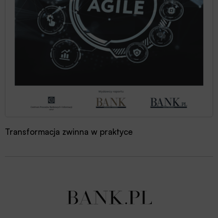
Era AI: jak sztuczna inteligencja zmienia bankowość?
Transformacja zwinna w praktyce