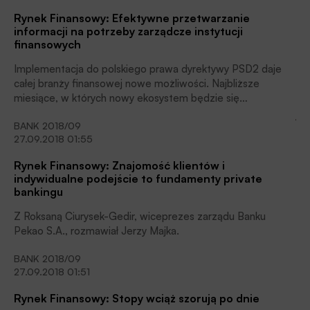
Rynek Finansowy: Efektywne przetwarzanie
informacji na potrzeby zarządcze instytucji
finansowych
Implementacja do polskiego prawa dyrektywy PSD2 daje
całej branży finansowej nowe możliwości. Najbliższe
miesiące, w których nowy ekosystem będzie się
kształtował, mogą się okazać niezwykle ciekawe. Co zrobić,
BANK 2018/09
by nowe rozwiązania zyskały powszechną akceptację?
27.09.2018 01:55
Kluczowe jest tu pokazanie korzyści, jakie obie strony mogą
odnieść w wyniku zmian.
Rynek Finansowy: Znajomość klientów i
indywidualne podejście to fundamenty private
bankingu
Z Roksaną Ciurysek-Gedir, wiceprezes zarządu Banku
Pekao S.A., rozmawiał Jerzy Majka.
BANK 2018/09
27.09.2018 01:51
Rynek Finansowy: Stopy wciąż szorują po dnie