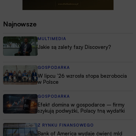
Najnowsze
MULTIMEDIA
Jakie są zalety fazy Discovery?
GOSPODARKA
W lipcu ’26 wzrosła stopa bezrobocia
w Polsce
GOSPODARKA
Efekt domina w gospodarce – firmy
szykują podwyżki, Polacy tną wydatki
Z RYNKU FINANSOWEGO
Bank of America wydaje ćwierć mld