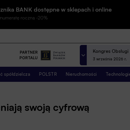
znika BANK dostępne w sklepach i online
prenumeratę roczną -20%
Kongres Obsługi
PARTNER
PORTALU
3 września 2026 r.
 spółdzielcza
POLSTR
Nieruchomości
Technologi
niają swoją cyfrową