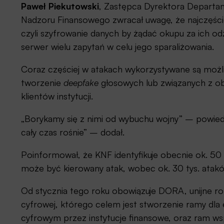
Paweł Piekutowski
, Zastępca Dyrektora Departa
Nadzoru Finansowego zwracał uwagę, że najczęście
czyli szyfrowanie danych by żądać okupu za ich od
serwer wielu zapytań w celu jego sparaliżowania.
Coraz częściej w atakach wykorzystywane są możliw
tworzenie
deepfake
głosowych lub związanych z ob
klientów instytucji.
„Borykamy się z nimi od wybuchu wojny” – powiedzi
cały czas rośnie” – dodał.
Poinformował, że KNF identyfikuje obecnie ok. 50 
może być kierowany atak, wobec ok. 30 tys. ata
Od stycznia tego roku obowiązuje DORA, unijne r
cyfrowej, którego celem jest stworzenie ramy dl
cyfrowym przez instytucje finansowe, oraz ram w