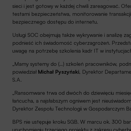
sieci i jest gotowy w każdej chwili zareagować. Ofer
testami bezpieczeństwa, monitorowanie transakcji
bezpiecznego dostępu do internetu.
Usługi SOC obejmują także wykrywanie i analizę z
podnieść ich świadomość cyberzagrożeń. Przedsta
uwagę na potrzebę szkolenia kadr IT w instytucjac
„Mamy systemy do (…) szkoleń pracowników, pod
powiedział
Michał Pyszyński
, Dyrektor Departame
S.A.
„Ransomware trwa od dwóch do dziewięciu miesięc
łańcucha, a najsłabszym ogniwem jest nieuświado
Dyrektor Zespołu Technologii w Gospodarczym Ba
BPS nie ustępuje kroku SGB. W marcu ok. 300 ba
uruchomieniu trzeciego projektu z zakresu cyber