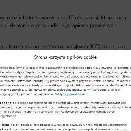
ora oraz ich dostawców usług IT obowiązki, które mają
łości działania w przypadku wystąpienia poważnych
ug informatyczno-telekominikacyjnych (ICT) to bardzo
m podlegają nie tylko instytucje sektora
Strona korzysta z plików cookie
spełniać wymagania w zakresie bezpieczeństwa.
tronie stosujemy pliki cookie w celu zapewnienie prawidłowego działania, ułatwienia korzystania, 
e w celach statystycznych i marketingowych. Wybierając „Zaakceptuj wszystkie” wyrażasz zgodę n
da w polskiej bankowości spółdzielczej?
owanie wszystkich plików cookie. Jeśli chcesz wyrazić zgodę na stosowanie tylko niektórych plików
ie, wybierz „Ustawienia”, skonfiguruj preferencje i wybierz przycisk „Zapisz”. Pamiętaj, że możesz
nić swoje ustawienia w każdym czasie klikając przycisk „Pliki cookie” w stopce portalu. Szczegółow
stąpią duże zmiany w testowaniu cyfrowej odporności
rmacje o sposobie, w jaki używamy plików cookie oraz przetwarzamy Twoje dane, a także o
ysługujących Ci prawach, odnajdziesz w
Polityce prywatności
.
 sieci” – mówił Paweł Piekutowski.
ezbędne:
Pliki cookie niezbędne do prawidłowego działania strony internetowej, zapewniające
stawowe funkcje i zabezpieczenia strony umożliwiające, m.in. wykorzystywanie podstawowych funk
ch jak nawigacja na stronie internetowej, czy tez dostęp do jej obszarów wymagających
rzytelnienia.
kcjonalne:
Pliki cookie, które pomagają w realizacji pewnych funkcji, takich jak udostępnianie
rtości strony internetowej na platformach mediów społecznościowych, zbieranie opinii i innych