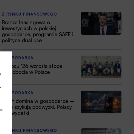
Z RYNKU FINANSOWEGO
Branża leasingowa o
inwestycjach w polskiej
gospodarce, programie SAFE i
polityce dual use
GOSPODARKA
W lipcu ’26 wzrosła stopa
a
bezrobocia w Polsce
a
e
GOSPODARKA
Efekt domina w gospodarce –
firmy szykują podwyżki, Polacy
cji
tną wydatki
Z RYNKU FINANSOWEGO