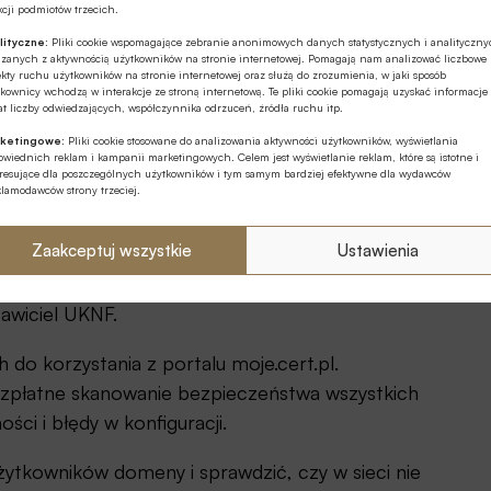
eniach
cji podmiotów trzecich.
lityczne:
Pliki cookie wspomagające zebranie anonimowych danych statystycznych i analityczn
ązanych z aktywnością użytkowników na stronie internetowej. Pomagają nam analizować liczbowe
ły na nas pewne obowiązki zapewniające poziom
kty ruchu użytkowników na stronie internetowej oraz służą do zrozumienia, w jaki sposób
ej Antończuk
, Dyrektor Zespołu Obsługi
kownicy wchodzą w interakcje ze stroną internetową. Te pliki cookie pomagają uzyskać informacje
t liczby odwiedzających, współczynnika odrzuceń, źródła ruchu itp.
iedzibą w Szepietowie.
ketingowe:
Pliki cookie stosowane do analizowania aktywności użytkowników, wyświetlania
wiednich reklam i kampanii marketingowych. Celem jest wyświetlanie reklam, które są istotne i
wej wymiany informacji o działaniach
eresujące dla poszczególnych użytkowników i tym samym bardziej efektywne dla wydawców
klamodawców strony trzeciej.
domen, metodach prowadzenia i wektorach ataków.
Zaakceptuj wszystkie
Ustawienia
rmacji w zakresie cyberzagrożeń. Trafiają do nas
Będziemy je wykorzystywać dla zapewnienia
awiciel UKNF.
 do korzystania z portalu moje.cert.pl.
ezpłatne skanowanie bezpieczeństwa wszystkich
ci i błędy w konfiguracji.
ytkowników domeny i sprawdzić, czy w sieci nie