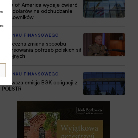
Bank of America wydaje ćwierć
mld dolarów na odchudzanie
ych
pracowników
 na
Z RYNKU FINANSOWEGO
Konieczna zmiana sposobu
finansowania potrzeb polskich sił
zbrojnych
Z RYNKU FINANSOWEGO
Pierwsza emisja BGK obligacji z
POLSTR