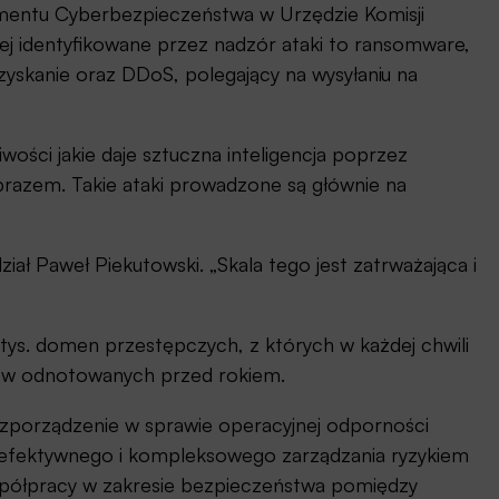
mentu Cyberbezpieczeństwa w Urzędzie Komisji
j identyfikowane przez nadzór ataki to ransomware,
zyskanie oraz DDoS, polegający na wysyłaniu na
ości jakie daje sztuczna inteligencja poprzez
razem. Takie ataki prowadzone są głównie na
ał Paweł Piekutowski. „Skala tego jest zatrważająca i
tys. domen przestępczych, z których w każdej chwili
ków odnotowanych przed rokiem.
ozporządzenie w sprawie operacyjnej odporności
a efektywnego i kompleksowego zarządzania ryzykiem
spółpracy w zakresie bezpieczeństwa pomiędzy