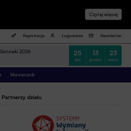
Rejestracja
Logowanie
Newsletter
 Gotówki 2026
25
13
23
dni
godzin
minut
e
Miesięcznik
Partnerzy działu