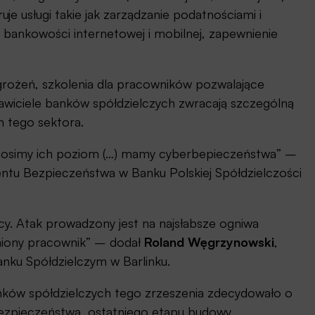
uje usługi takie jak zarządzanie podatnościami i
 bankowości internetowej i mobilnej, zapewnienie
agrożeń, szkolenia dla pracowników pozwalające
wiciele banków spółdzielczych zwracają szczególną
h tego sektora.
nosimy ich poziom (…) mamy cyberbepieczeństwa” –
ntu Bezpieczeństwa w Banku Polskiej Spółdzielczości
y. Atak prowadzony jest na najsłabsze ogniwa
miony pracownik” – dodał
Roland Węgrzynowski
,
nku Spółdzielczym w Barlinku.
nków spółdzielczych tego zrzeszenia zdecydowało o
bezpieczeństwa, ostatniego etapu budowy