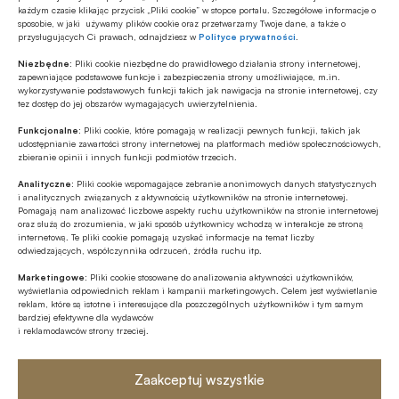
każdym czasie klikając przycisk „Pliki cookie” w stopce portalu. Szczegółowe informacje o
MULTIMEDIA
sposobie, w jaki używamy plików cookie oraz przetwarzamy Twoje dane, a także o
przysługujących Ci prawach, odnajdziesz w
Polityce prywatności
.
Banki mogą bezpośrednio finansować
przemysł zbrojeniowy
Niezbędne:
Pliki cookie niezbędne do prawidłowego działania strony internetowej,
zapewniające podstawowe funkcje i zabezpieczenia strony umożliwiające, m.in.
wykorzystywanie podstawowych funkcji takich jak nawigacja na stronie internetowej, czy
tez dostęp do jej obszarów wymagających uwierzytelnienia.
Z RYNKU FINANSOWEGO
Branża leasingowa o inwestycjach w
Funkcjonalne:
Pliki cookie, które pomagają w realizacji pewnych funkcji, takich jak
udostępnianie zawartości strony internetowej na platformach mediów społecznościowych,
polskiej gospodarce, programie SAFE i
zbieranie opinii i innych funkcji podmiotów trzecich.
polityce dual use
Analityczne:
Pliki cookie wspomagające zebranie anonimowych danych statystycznych
GOSPODARKA
i analitycznych związanych z aktywnością użytkowników na stronie internetowej.
Pomagają nam analizować liczbowe aspekty ruchu użytkowników na stronie internetowej
W lipcu ’26 wzrosła stopa bezrobocia w
oraz służą do zrozumienia, w jaki sposób użytkownicy wchodzą w interakcje ze stroną
Polsce
internetową. Te pliki cookie pomagają uzyskać informacje na temat liczby
odwiedzających, współczynnika odrzuceń, źródła ruchu itp.
Z RYNKU FINANSOWEGO
Marketingowe:
Pliki cookie stosowane do analizowania aktywności użytkowników,
wyświetlania odpowiednich reklam i kampanii marketingowych. Celem jest wyświetlanie
Bank of America wydaje ćwierć mld
reklam, które są istotne i interesujące dla poszczególnych użytkowników i tym samym
dolarów na odchudzanie pracowników
bardziej efektywne dla wydawców
i reklamodawców strony trzeciej.
Zaakceptuj wszystkie