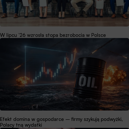
W lipcu ’26 wzrosła stopa bezrobocia w Polsce
Efekt domina w gospodarce – firmy szykują podwyżki,
Polacy tną wydatki