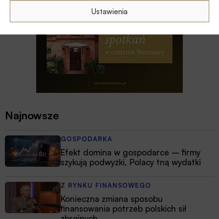
Ustawienia
Najnowsze
GOSPODARKA
Efekt domina w gospodarce – firmy
szykują podwyżki, Polacy tną wydatki
Z RYNKU FINANSOWEGO
Konieczna zmiana sposobu
finansowania potrzeb polskich sił
zbrojnych