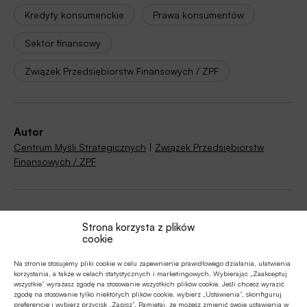
Kredyty konsumenckie
Prawa konsumentów
Sektor finansowy
Związek Przedsiębiorstw Finansowych / ZPF
Autor
Centrum Myśli Strategicznych
|
Związek Przedsiębiorstw
Finansowych / ZPF
Źródło
Strona korzysta z plików
cookie
Na stronie stosujemy pliki cookie w celu zapewnienie prawidłowego działania, ułatwienia
korzystania, a także w celach statystycznych i marketingowych. Wybierając „Zaakceptuj
wszystkie” wyrażasz zgodę na stosowanie wszystkich plików cookie. Jeśli chcesz wyrazić
Polecamy
zgodę na stosowanie tylko niektórych plików cookie, wybierz „Ustawienia”, skonfiguruj
preferencje i wybierz przycisk „Zapisz”. Pamiętaj, że możesz zmienić swoje ustawienia w