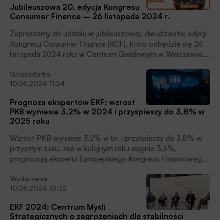
Jubileuszowa 20. edycja Kongresu
Consumer Finance – 26 listopada 2024 r.
Zapraszamy do udziału w jubileuszowej, dwudziestej edycji
Kongresu Consumer Finance (KCF), która odbędzie się 26
listopada 2024 roku w Centrum Giełdowym w Warszawie.
Miesięcznik Finansowy BANK i Portal Finansowy BANK.pl są
Gospodarka
partnerami medialnymi Kongresu.
10.06.2024 11:24
Prognoza ekspertów EKF: wzrost
PKB wyniesie 3,2% w 2024 i przyspieszy do 3,8% w
2025 roku
Wzrost PKB wyniesie 3,2% w br. i przyspieszy do 3,8% w
przyszłym roku, zaś w kolejnym roku sięgnie 3,6%,
prognozują eksperci Europejskiego Kongresu Finansowego
(EKF). Ich zdaniem, inflacja konsumencka osiągnie
Wydarzenia
średnioroczną wartość 4% w 2024 roku i wzrośnie do
10.06.2024 10:32
4,5% w 2025 roku; w 2026 roku sięgnie 3,2% i tym samym
znajdzie się poniżej górnej granicy pasma odchyleń od celu
EKF 2024: Centrum Myśli
banku centralnego. Rada Polityki Pieniężnej (RPP) będzie
Strategicznych o zagrożeniach dla stabilności