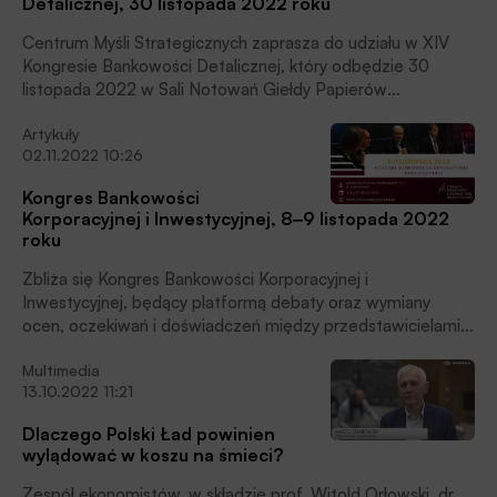
Detalicznej, 30 listopada 2022 roku
Centrum Myśli Strategicznych zaprasza do udziału w XIV
Kongresie Bankowości Detalicznej, który odbędzie 30
listopada 2022 w Sali Notowań Giełdy Papierów
Wartościowych w Warszawie (ul. Książęca 4).
Artykuły
02.11.2022 10:26
Kongres Bankowości
Korporacyjnej i Inwestycyjnej, 8‒9 listopada 2022
roku
Zbliża się Kongres Bankowości Korporacyjnej i
Inwestycyjnej, będący platformą debaty oraz wymiany
ocen, oczekiwań i doświadczeń między przedstawicielami
instytucji finansowych i publicznych a przedsiębiorcami.
Multimedia
Ósma edycja spotkania obędzie się w dniach 8‒9 listopada
13.10.2022 11:21
2022 roku w Centrum Giełdowym w Warszawie.
Dlaczego Polski Ład powinien
wylądować w koszu na śmieci?
Zespół ekonomistów, w składzie prof. Witold Orłowski, dr