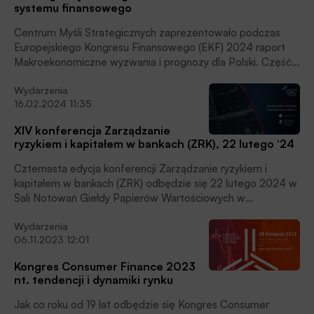
utrzymywać niezmienione stopy procentowe przez cały
systemu finansowego
2024 roku – według ekspertów EKF.
Centrum Myśli Strategicznych zaprezentowało podczas
Europejskiego Kongresu Finansowego (EKF) 2024 raport
Makroekonomiczne wyzwania i prognozy dla Polski. Część
raportu dotyczy zagrożeń dla stabilności systemu
Wydarzenia
finansowego. Tegoroczny Europejski Kongres Finansowy
16.02.2024 11:35
(10-12.06.2024) odbywa się pod hasłem „Czy chcemy
jeszcze się ścigać?”.
XIV konferencja Zarządzanie
ryzykiem i kapitałem w bankach (ZRK), 22 lutego ‘24
Czternasta edycja konferencji Zarządzanie ryzykiem i
kapitałem w bankach (ZRK) odbędzie się 22 lutego 2024 w
Sali Notowań Giełdy Papierów Wartościowych w
Warszawie. BANK.pl jest patronem medialnym Konferencji.
Wydarzenia
06.11.2023 12:01
Kongres Consumer Finance 2023
nt. tendencji i dynamiki rynku
Jak co roku od 19 lat odbędzie się Kongres Consumer