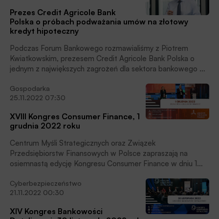
Prezes Credit Agricole Bank
Polska o próbach podważania umów na złotowy
kredyt hipoteczny
Podczas Forum Bankowego rozmawialiśmy z Piotrem
Kwiatkowskim, prezesem Credit Agricole Bank Polska o
jednym z największych zagrożeń dla sektora bankowego w
Polsce jakim mogłoby się stać kwestionowanie złotowych
Gospodarka
umów na kredyt hipoteczny.
25.11.2022 07:30
XVIII Kongres Consumer Finance, 1
grudnia 2022 roku
Centrum Myśli Strategicznych oraz Związek
Przedsiębiorstw Finansowych w Polsce zapraszają na
osiemnastą edycję Kongresu Consumer Finance w dniu 1
grudnia 2022 roku, w Warszawie, w Centrum Giełdowym
Cyberbezpieczeństwo
(ul. Książęca 4).
21.11.2022 00:30
XIV Kongres Bankowości