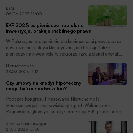
rozmawialiśmy z Martą Penczar, dyrektorem projektu EKF
ESG
– REASERCH Centrum Myśli Strategicznych.
06.06.2023 12:00
EKF 2023: są pieniądze na zielone
inwestycje, brakuje stabilnego prawa
W Polsce jest zrozumienie dla konieczności prowadzenia
nowoczesnej polityki klimatycznej, nie brakuje także
pieniędzy na inwestycje w sektorze tzw. zielonej energii.
Problemem nieustająco jest brak jasno zdefiniowanych
Nieruchomości
celów, stabilności prawa oraz brak infrastruktury sieciowej,
28.03.2023 11:12
uważają eksperci uczestniczący w debacie „Polska u progu
transformacji energetycznej – wyzwania i szanse w
Czy umowy na kredyt hipoteczny
horyzoncie 2030 roku” podczas XIII Europejskiego
mogą być niepodważalne?
Kongresu Finansowego w Sopocie.
Podczas Kongresu Finasowania Nieruchomości
Mieszkaniowych rozmawialiśmy z prof. Waldemarem
Rogowskim, głównym analitykiem Grupy BIK, profesorem
Szkoły Głównej Handlowej w Warszawie o pomysłach na
Z rynku finansowego
stworzenie bezpiecznych dla banków i ich klientów wzorów
21.03.2023 15:38
umów na kredyt hipoteczny.