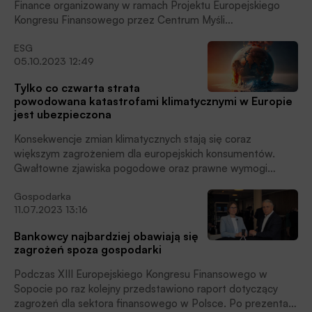
Finance organizowany w ramach Projektu Europejskiego
Kongresu Finansowego przez Centrum Myśli
Strategicznych.
ESG
05.10.2023 12:49
Tylko co czwarta strata
powodowana katastrofami klimatycznymi w Europie
jest ubezpieczona
Konsekwencje zmian klimatycznych stają się coraz
większym zagrożeniem dla europejskich konsumentów.
Gwałtowne zjawiska pogodowe oraz prawne wymogi
środowiskowe mogą z kolei utrudniać dalsze
Gospodarka
funkcjonowanie firmom, które nie zawsze odpowiednio
11.07.2023 13:16
zabezpieczają się przed ryzykiem. Przedstawiciele firm
ubezpieczeniowych, którzy wzięli udział w konferencji
Bankowcy najbardziej obawiają się
„Ubezpieczenia: Sprzedaż, Innowacje, Ryzyko 2023”
zagrożeń spoza gospodarki
uważają, że sektor ten może odegrać istotną rolę w
rozwoju europejskiej gospodarki poprzez edukowanie
Podczas XIII Europejskiego Kongresu Finansowego w
konsumentów i przedsiębiorców z zakresu ESG. Partnerem
Sopocie po raz kolejny przedstawiono raport dotyczący
wydarzenia była firma doradcza Deloitte.
zagrożeń dla sektora finansowego w Polsce. Po prezentacji