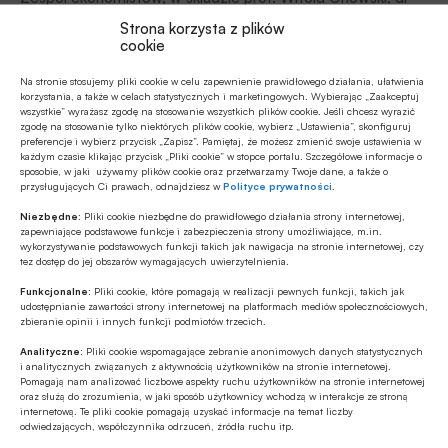
Maciej H. Grabowski, dr Jarosław Neneman i prof. dr hab.
Strona korzysta z plików
Walenty Poczta, przygotował raport „Zagrożenia dla
cookie
rozwoju Polski wynikające z prowadzonej polityki
Finanse osobiste
gospodarczej”.
Na stronie stosujemy pliki cookie w celu zapewnienie prawidłowego działania, ułatwienia
korzystania, a także w celach statystycznych i marketingowych. Wybierając „Zaakceptuj
02.12.2021 08:05
wszystkie” wyrażasz zgodę na stosowanie wszystkich plików cookie. Jeśli chcesz wyrazić
zgodę na stosowanie tylko niektórych plików cookie, wybierz „Ustawienia”, skonfiguruj
Centrum Myśli Strategicznych
preferencje i wybierz przycisk „Zapisz”. Pamiętaj, że możesz zmienić swoje ustawienia w
organizuje 15 grudnia 2021 roku Kongres
każdym czasie klikając przycisk „Pliki cookie” w stopce portalu. Szczegółowe informacje o
sposobie, w jaki używamy plików cookie oraz przetwarzamy Twoje dane, a także o
Bankowości Detalicznej
przysługujących Ci prawach, odnajdziesz w
Polityce prywatności
.
Kongres Bankowości Detalicznej (KBD) jest jednym z
Niezbędne:
Pliki cookie niezbędne do prawidłowego działania strony internetowej,
największych cyklicznych forów dyskusyjnych przedstawicieli
zapewniające podstawowe funkcje i zabezpieczenia strony umożliwiające, m.in.
wykorzystywanie podstawowych funkcji takich jak nawigacja na stronie internetowej, czy
banków, regulatorów i doradców z obszaru bankowości
tez dostęp do jej obszarów wymagających uwierzytelnienia.
detalicznej. Partnerami medialnymi Kongresu są: portal
Funkcjonalne:
Pliki cookie, które pomagają w realizacji pewnych funkcji, takich jak
Finanse osobiste
aleBank.pl i Miesięcznik Finansowy BANK.
udostępnianie zawartości strony internetowej na platformach mediów społecznościowych,
30.11.2021 14:10
zbieranie opinii i innych funkcji podmiotów trzecich.
XVII Kongres Consumer Finance,
Analityczne:
Pliki cookie wspomagające zebranie anonimowych danych statystycznych
i analitycznych związanych z aktywnością użytkowników na stronie internetowej.
14 grudnia 2021 roku
Pomagają nam analizować liczbowe aspekty ruchu użytkowników na stronie internetowej
oraz służą do zrozumienia, w jaki sposób użytkownicy wchodzą w interakcje ze stroną
Organizatorzy, think tank EKF zapraszają na siedemnastą
internetową. Te pliki cookie pomagają uzyskać informacje na temat liczby
edycję Kongresu Consumer Finance w dniu 14 grudnia w
odwiedzających, współczynnika odrzuceń, źródła ruchu itp.
Warszawie w Centrum Giełdowym (ul. Książęca 4).