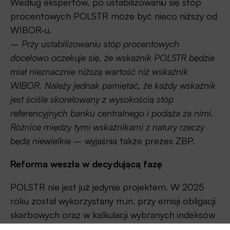
Według ekspertów, po ustabilizowaniu się stóp
procentowych POLSTR może być nieco niższy od
WIBOR-u.
–
Przy ustabilizowaniu stóp procentowych
docelowo oczekuje się, że wskaźnik POLSTR będzie
miał nieznacznie niższą wartość niż wskaźnik
WIBOR. Należy jednak pamiętać, że każdy wskaźnik
jest ściśle skorelowany z wysokością stóp
referencyjnych banku centralnego i podąża za nimi.
Różnice między tymi wskaźnikami z natury rzeczy
będą niewielkie
– wyjaśnia także prezes ZBP.
Reforma weszła w decydującą fazę
POLSTR nie jest już jedynie projektem. W 2025
roku został wykorzystany m.in. przy emisji obligacji
skarbowych oraz w kalkulacji wybranych indeksów
giełdowych. Tym samym rozpoczęła się