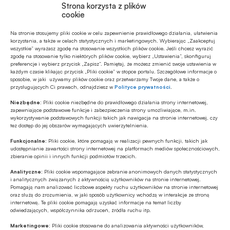
Strona korzysta z plików
praktyczna faza wdrażania nowego benchmarku.
cookie
–
Świadomość w środowisku co do tych zmian i ich
Na stronie stosujemy pliki cookie w celu zapewnienie prawidłowego działania, ułatwienia
nieuchronności jest powszechna. Reforma trwa już
korzystania, a także w celach statystycznych i marketingowych. Wybierając „Zaakceptuj
wszystkie” wyrażasz zgodę na stosowanie wszystkich plików cookie. Jeśli chcesz wyrazić
cztery lata. Teraz wkroczyliśmy w kluczowy moment,
zgodę na stosowanie tylko niektórych plików cookie, wybierz „Ustawienia”, skonfiguruj
preferencje i wybierz przycisk „Zapisz”. Pamiętaj, że możesz zmienić swoje ustawienia w
gdzie nastąpiło tzw. zdarzenie regulacyjne, czyli
każdym czasie klikając przycisk „Pliki cookie” w stopce portalu. Szczegółowe informacje o
sposobie, w jaki używamy plików cookie oraz przetwarzamy Twoje dane, a także o
pojawił się komunikat GPW Benchmark, który
przysługujących Ci prawach, odnajdziesz w
Polityce prywatności
.
rozpoczął uporządkowaną likwidację starego
Niezbędne:
Pliki cookie niezbędne do prawidłowego działania strony internetowej,
wskaźnika. W zasadzie wszystko idzie zgodnie z
zapewniające podstawowe funkcje i zabezpieczenia strony umożliwiające, m.in.
wykorzystywanie podstawowych funkcji takich jak nawigacja na stronie internetowej, czy
planem
– ocenia dr Tadeusz Białek.
tez dostęp do jej obszarów wymagających uwierzytelnienia.
Funkcjonalne:
Pliki cookie, które pomagają w realizacji pewnych funkcji, takich jak
Choć proces napotkał przeszkody związane z
udostępnianie zawartości strony internetowej na platformach mediów społecznościowych,
zbieranie opinii i innych funkcji podmiotów trzecich.
wcześniejszym wyborem wskaźnika WIRON,
Analityczne:
Pliki cookie wspomagające zebranie anonimowych danych statystycznych
obecnie kierunek zmian nie budzi już wątpliwości.
i analitycznych związanych z aktywnością użytkowników na stronie internetowej.
–
To nam trochę opóźniło proces, bo musieliśmy
Pomagają nam analizować liczbowe aspekty ruchu użytkowników na stronie internetowej
oraz służą do zrozumienia, w jaki sposób użytkownicy wchodzą w interakcje ze stroną
rozpocząć nowy przegląd i wybór docelowego
internetową. Te pliki cookie pomagają uzyskać informacje na temat liczby
odwiedzających, współczynnika odrzuceń, źródła ruchu itp.
wskaźnika. Ale z absolutną pewnością mogę
Marketingowe:
Pliki cookie stosowane do analizowania aktywności użytkowników,
powiedzieć, że POLSTR jest tym wskaźnikiem, który