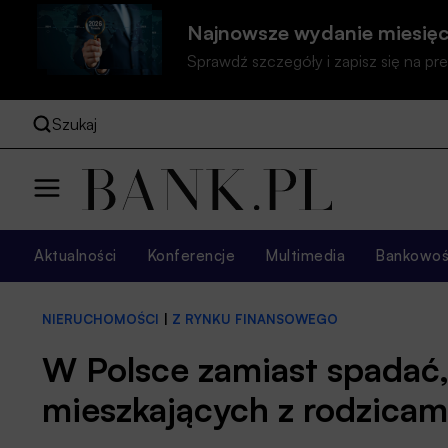
Najnowsze wydanie miesięc
Sprawdź szczegóły i zapisz się na 
Szukaj
Aktualności
Konferencje
Multimedia
Bankowość
NIERUCHOMOŚCI
|
Z RYNKU FINANSOWEGO
W Polsce zamiast spadać,
mieszkających z rodzicam