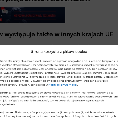
w występuje także w innych krajach UE
eszkaniowej w wielu aspektach, np. zdecydowanie
Strona korzysta z plików cookie
one większe i lepiej wyposażone. Jednak dla wielu
elnieniu się, może się to wydać marną pociechą.
tronie stosujemy pliki cookie w celu zapewnienie prawidłowego działania, ułatwienia korzystania, 
e w celach statystycznych i marketingowych. Wybierając „Zaakceptuj wszystkie” wyrażasz zgodę n
owanie wszystkich plików cookie. Jeśli chcesz wyrazić zgodę na stosowanie tylko niektórych plików
ajmu mieszkań rosną szybciej niż możliwości finansowe
ie, wybierz „Ustawienia”, skonfiguruj preferencje i wybierz przycisk „Zapisz”. Pamiętaj, że możesz
nić swoje ustawienia w każdym czasie klikając przycisk „Pliki cookie” w stopce portalu. Szczegółow
wym problemem są wysokie wymagania banków
rmacje o sposobie, w jaki używamy plików cookie oraz przetwarzamy Twoje dane, a także o
ysługujących Ci prawach, odnajdziesz w
Polityce prywatności
.
siąganie stabilizacji zawodowej i dochodowej.
ezbędne:
Pliki cookie niezbędne do prawidłowego działania strony internetowej, zapewniające
stawowe funkcje i zabezpieczenia strony umożliwiające, m.in. wykorzystywanie podstawowych funk
oryka się z tym problemem. Z najnowszych danych
ch jak nawigacja na stronie internetowej, czy tez dostęp do jej obszarów wymagających
dych pozostających w domu rodzinnym występuje tylko
rzytelnienia.
a Słowacji (ok. 54 proc.).
kcjonalne:
Pliki cookie, które pomagają w realizacji pewnych funkcji, takich jak udostępnianie
rtości strony internetowej na platformach mediów społecznościowych, zbieranie opinii i innych