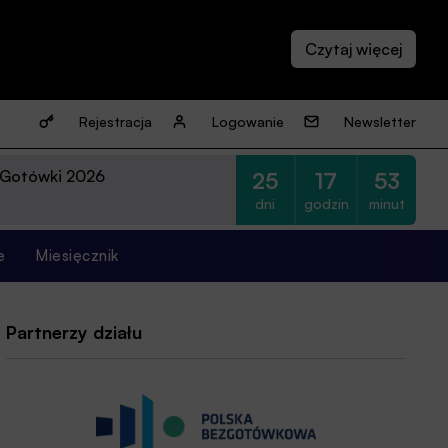
Rejestracja
Logowanie
Newsletter
 Gotówki 2026
25
17
53
dni
godzin
minut
e
Miesięcznik
Partnerzy działu