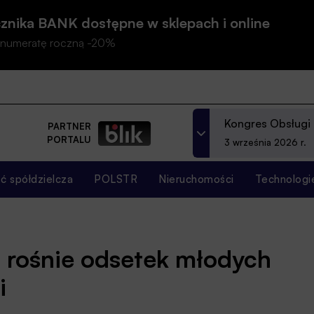
znika BANK dostępne w sklepach i online
prenumeratę roczną -20%
Kongres Obsługi
PARTNER
PORTALU
3 września 2026 r.
 spółdzielcza
POLSTR
Nieruchomości
Technologi
 rośnie odsetek młodych
i