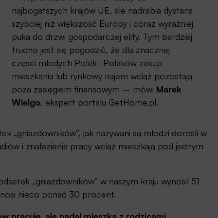
najbogatszych krajów UE, ale nadrabia dystans
szybciej niż większość Europy i coraz wyraźniej
puka do drzwi gospodarczej elity. Tym bardziej
trudno jest się pogodzić, że dla znacznej
części młodych Polek i Polaków zakup
mieszkania lub rynkowy najem wciąż pozostają
poza zasięgiem finansowym – mówi
Marek
Wielgo
, ekspert portalu GetHome.pl.
k „gniazdowników”, jak nazywani są młodzi dorośli w
diów i znalezienia pracy wciąż mieszkają pod jednym
odsetek „gniazdowników” w naszym kraju wynosił 51
wynosi nieco ponad 30 procent.
 pracuje, ale nadal mieszka z rodzicami