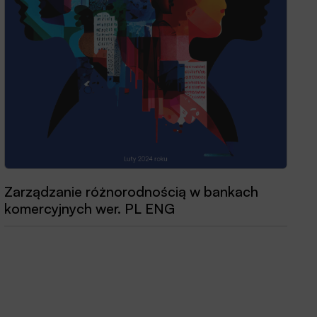
Zarządzanie różnorodnością w bankach
Przewodnik dobrych praktyk 2025
komercyjnych wer. PL ENG