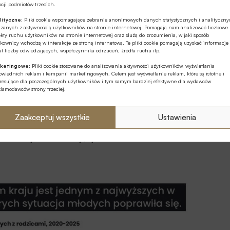
cji podmiotów trzecich.
 Hiszpanii. Oznacza to, że pod względem skali
lityczne:
Pliki cookie wspomagające zebranie anonimowych danych statystycznych i analityczn
słej czołówce Unii.
ązanych z aktywnością użytkowników na stronie internetowej. Pomagają nam analizować liczbowe
kty ruchu użytkowników na stronie internetowej oraz służą do zrozumienia, w jaki sposób
kownicy wchodzą w interakcje ze stroną internetową. Te pliki cookie pomagają uzyskać informacje
Eurostat odnotował poprawę sytuacji młodych. W
t liczby odwiedzających, współczynnika odrzuceń, źródła ruchu itp.
w ciągu ostatnich pięciu lat m.in. na Litwie, w
ketingowe:
Pliki cookie stosowane do analizowania aktywności użytkowników, wyświetlania
wiednich reklam i kampanii marketingowych. Celem jest wyświetlanie reklam, które są istotne i
.
eresujące dla poszczególnych użytkowników i tym samym bardziej efektywne dla wydawców
klamodawców strony trzeciej.
 odsetek „gniazdowników” spadł z 27,8 proc. do 16,2
. do 22,3 proc.
Zaakceptuj wszystkie
Ustawienia
iał młodych mieszkających z rodzicami wzrósł z 47,5