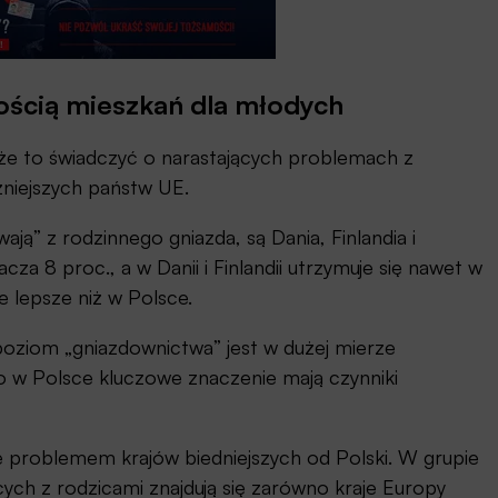
ością mieszkań dla młodych
że to świadczyć o narastających problemach z
niejszych państw UE.
ają” z rodzinnego gniazda, są Dania, Finlandia i
a 8 proc., a w Danii i Finlandii utrzymuje się nawet w
e lepsze niż w Polsce.
poziom „gniazdownictwa” jest w dużej mierze
 w Polsce kluczowe znaczenie mają czynniki
e problemem krajów biedniejszych od Polski. W grupie
ch z rodzicami znajdują się zarówno kraje Europy