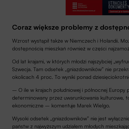
Coraz większe problemy z dostępn
Wzrost wystąpił także w Niemczech i Holandii. Mo
dostępnością mieszkań również w części najzamoż
Od lat krajami, w których młodzi najszybciej „wyfruw
Szwecja. Tam odsetek „gniazdowników” nie przekracz
okolicach 4 proc. To wyniki ponad dziesięciokrotni
– O ile w krajach południowej i północnej Europy 
determinowany przez uwarunkowania kulturowe, to
ekonomiczne – komentuje Marek Wielgo.
Wysoki odsetek „gniazdowników” nie jest wyłączni
państw z najwyższym udziałem młodych mieszkający