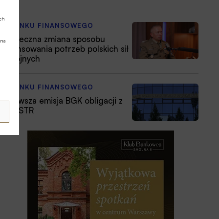
ych
Z RYNKU FINANSOWEGO
Konieczna zmiana sposobu
 na
finansowania potrzeb polskich sił
zbrojnych
Z RYNKU FINANSOWEGO
Pierwsza emisja BGK obligacji z
POLSTR