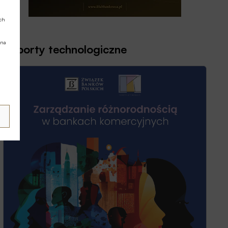
ych
 na
Raporty technologiczne