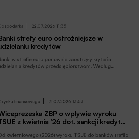
zabezpieczonego gwarancją InvestEU – poinformował
PAP Biznes wiceprezes banku Maciej Kliś. Dodał, że do
BGK wpłynęło dużo wniosków kredytowych od
podmiotów zainteresowanych skorzystaniem z
Gospodarka
22.07.2026 11:35
gwarancji wspierającej powstawanie kolejnych
Banki strefy euro ostrożniejsze w
dostępnych cenowo mieszkań.
udzielaniu kredytów
Banki w strefie euro ponownie zaostrzyły kryteria
udzielania kredytów przedsiębiorstwom. Według
informacji Bloomberga, powołującego się na
opublikowane we wtorek (21.07.2026) badanie akcji
kredytowej Europejskiego Banku Centralnego, banki
dostrzegają coraz większe ryzyko związane z sytuacją
geopolityczną, w tym z wojną z Iranem, pisze Witold
Z rynku finansowego
21.07.2026 13:53
Gadomski.
Wiceprezeska ZBP o wpływie wyroku
TSUE z kwietnia ’26 dot. sankcji kredytu
darmowego na sektor bankowy
Od kwietniowego (2026) wyroku TSUE do banków trafiło