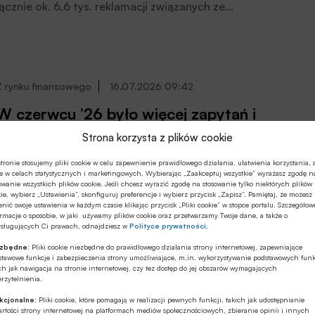
łącznie ok. 6,6 tys. reklamacji związanych ze
stosowaniem sankcji kredytu darmowego, sądy wydały
ok. 1,5 tys. wyroków, z czego blisko 80 proc. było na
korzyść sektora bankowego – poinformowała PAP
Biznes wiceprezeska ZBP Agnieszka Wachnicka. Jej
zdaniem banki będą korygować przychody odsetkowe
Z rynku finansowego
16.07.2026 09:42
wskutek dostosowania umów do interpretacji TSUE.
W czerwcu ’26 było więcej zapytań i
padł nowy rekord wysokości kredytu
Strona korzysta z plików cookie
mieszkaniowego – 506,64 tys. zł
O 15,8% r/r wzrosła wartość zapytań o kredyty
tronie stosujemy pliki cookie w celu zapewnienie prawidłowego działania, ułatwienia korzystania, 
e w celach statystycznych i marketingowych. Wybierając „Zaakceptuj wszystkie” wyrażasz zgodę n
mieszkaniowe w czerwcu 2026 roku – informuje BIK
owanie wszystkich plików cookie. Jeśli chcesz wyrazić zgodę na stosowanie tylko niektórych plików
Indeks Popytu na Kredyty Mieszkaniowe. Wartość
ie, wybierz „Ustawienia”, skonfiguruj preferencje i wybierz przycisk „Zapisz”. Pamiętaj, że możesz
nić swoje ustawienia w każdym czasie klikając przycisk „Pliki cookie” w stopce portalu. Szczegółow
Indeksu oznacza, że w czerwcu 2026 roku, w
rmacje o sposobie, w jaki używamy plików cookie oraz przetwarzamy Twoje dane, a także o
przeliczeniu na dzień roboczy, banki i SKOK-i przesłały
ysługujących Ci prawach, odnajdziesz w
Polityce prywatności
.
do BIK zapytania o kredyty mieszkaniowe na kwotę
ezbędne:
Pliki cookie niezbędne do prawidłowego działania strony internetowej, zapewniające
wyższą o 15,8% niż w czerwcu 2025 roku, czytamy w
Nieruchomości
16.07.2026 00:10
stawowe funkcje i zabezpieczenia strony umożliwiające, m.in. wykorzystywanie podstawowych funk
informacji prasowej.
ch jak nawigacja na stronie internetowej, czy tez dostęp do jej obszarów wymagających
rzytelnienia.
Nowe dane EBA: straty na ekspozycjach
zabezpieczonych nieruchomościami w
kcjonalne:
Pliki cookie, które pomagają w realizacji pewnych funkcji, takich jak udostępnianie
rtości strony internetowej na platformach mediów społecznościowych, zbieranie opinii i innych