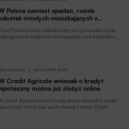
W Polsce zamiast spadać, rośnie
odsetek młodych mieszkających z
rodzicami
Choć Polska szybko nadrabia dystans gospodarczy do
najbogatszych krajów Unii Europejskiej, pod względem
usamodzielniania się młodych to pozostaje ma
niechlubnym końcu europejskiego peletonu. Eksperci
portalu GetHome.pl sprawdzili, jak nasz kraj wypada na
tle pozostałych państw UE oraz gdzie sytuacja młodych
na rynku mieszkaniowym poprawia się, a gdzie się
Nieruchomości
26.06.2026 16:58
pogarsza, czytamy w informacji prasowej.
W Credit Agricole wniosek o kredyt
hipoteczny można już złożyć online
W Credit Agricole klienci mogą złożyć wniosek o kredyt
hipoteczny online, bez wychodzenia z domu. Dzięki
zdalnemu procesowi większość formalności można
załatwić wygodnie przez Internet, korzystając
jednocześnie ze wsparcia doradców banku, czytamy w