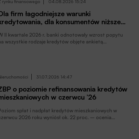
Z rynku finansowego
04.08.2026 15:24
Dla firm łagodniejsze warunki
kredytowania, dla konsumentów niższe
marże
W II kwartale 2026 r. banki odnotowały wzrost popytu
na wszystkie rodzaje kredytów objęte ankietą
Narodowego Banku Polskiego, pisze Agnieszka
Nierodka.
Nieruchomości
31.07.2026 14:47
ZBP o poziomie refinansowania kredytów
mieszkaniowych w czerwcu ’26
Poziom spłat i nadpłat kredytów mieszkaniowych w
czerwcu 2026 roku wyniósł ok. 22 proc. – ocenia
Tomasz Pawlonka, dyrektor Zespołu Badań i Analiz
Związku Banków Polskich (ZBP).