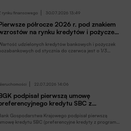
Z rynku finansowego
30.07.2026 13:49
Pierwsze półrocze 2026 r. pod znakiem
wzrostów na rynku kredytów i pożyczek
– raport BIK
Wartość udzielonych kredytów bankowych i pożyczek
pozabankowych od stycznia do czerwca jest o 1/3
wyższa niż przed rokiem – podsumowuje pierwsze
półrocze 2026 roku Biuro Informacji Kredytowej. Łączna
wartość nowo udzielonych finansowań osiągnęła 183,2
mld zł. Wzrost sprzedaży wystąpił we wszystkich
kluczowych segmentach, napędzany przez spadające
Nieruchomości
22.07.2026 14:06
stopy procentowe, wzrost wynagrodzeń i stabilną
BGK podpisał pierwszą umowę
sytuację na rynku pracy. Rekordowa dynamika wzrostu
preferencyjnego kredytu SBC z
– o 60%, dotyczyła kredytów mieszkaniowych. Coraz
większą rolę odgrywają również cudzoziemcy oraz
gwarancją InvestEU
klienci rozpoczynający aktywność finansową od
Bank Gospodarstwa Krajowego podpisał pierwszą
odroczonych płatności (BNPL) i kredytów ratalnych,
umowę kredytu SBC (preferencyjne kredyty z programu
czytamy w informacji prasowej.
wspierania społecznego budownictwa czynszowego)