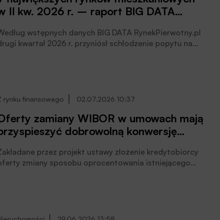
w II kw. 2026 r. – raport BIG DATA
RynekPierwotny.pl
Według wstępnych danych BIG DATA RynekPierwotny.pl
drugi kwartał 2026 r. przyniósł schłodzenie popytu na
nowe mieszkania po bardzo udanym początku roku.
Jednocześnie deweloperzy ograniczyli uruchamianie
nowych projektów. W efekcie już drugi kwartał z rzędu
sprzedano więcej mieszkań niż wprowadzono do
sprzedaży. Nie przełożyło się to jednak na wzrost cen
Z rynku finansowego
02.07.2026 10:37
mieszkań, które w większości metropolii pozostały
Oferty zamiany WIBOR w umowach mają
stabilne, czytamy w informacji prasowej.
przyspieszyć dobrowolną konwersję
wskaźników referencyjnych
Zakładane przez projekt ustawy złożenie kredytobiorcy
oferty zmiany sposobu oprocentowania istniejącego
kredytu z WIBOR na POLSTR ma przyspieszyć
dobrowolną konwersję instrumentów finansowych na
nowy wskaźnik, banki pozytywnie to oceniają –
powiedział w rozmowie z PAP Biznes prezes Związku
Banków Polskich dr Tadeusz Białek.
Nieruchomości
29.06.2026 13:58