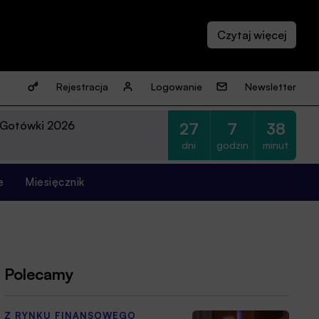
Rejestracja
Logowanie
Newsletter
 Gotówki 2026
27
7
38
dni
godzin
minut
e
Miesięcznik
Polecamy
Z RYNKU FINANSOWEGO