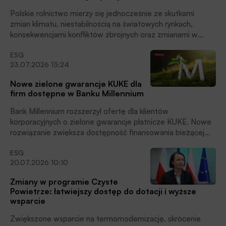
Polskie rolnictwo mierzy się jednocześnie ze skutkami
zmian klimatu, niestabilnością na światowych rynkach,
konsekwencjami konfliktów zbrojnych oraz zmianami w
polityce handlowej Unii Europejskiej z krajami trzecimi.
ESG
Zdaniem przedstawicieli resortu rolnictwa wszystkie te
23.07.2026 13:24
aspekty stanowią poważne zagrożenie dla produkcji rolnej,
a jednocześnie dla bezpieczeństwa żywnościowego kraju.
Nowe zielone gwarancje KUKE dla
Wśród koniecznych do podjęcia działań wymieniają m.in.
firm dostępne w Banku Millennium
wzmacnianie eksportu, inwestycje w retencję wody i
transformację energetyczną oraz utrzymanie
Bank Millennium rozszerzył ofertę dla klientów
konkurencyjności sektora rolnictwa.
korporacyjnych o zielone gwarancje płatnicze KUKE. Nowe
rozwiązanie zwiększa dostępność finansowania bieżącej
działalności dla przedsiębiorstw, które wnoszą istotny wkład
ESG
w łagodzenie zmian klimatu. Gwarancje zabezpieczają do
20.07.2026 10:10
80% kwoty kredytu, czytamy w informacji prasowej.
Zmiany w programie Czyste
Powietrze: łatwiejszy dostęp do dotacji i wyższe
wsparcie
Zwiększone wsparcie na termomodernizację, skrócenie