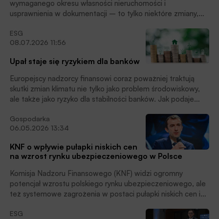
wymaganego okresu własności nieruchomości i
usprawnienia w dokumentacji – to tylko niektóre zmiany,
które 20 lipca 2026 roku wejdą w życie w programie
ESG
Czyste Powietrze. Mają one ułatwić beneficjentom dostęp
08.07.2026 11:56
do dofinansowania na wymianę nieefektywnych źródeł
ciepła. Jednocześnie NFOŚiGW zapowiada dalsze zmiany
Upał staje się ryzykiem dla banków
w programie, m.in. bon na audyt energetyczny.
Europejscy nadzorcy finansowi coraz poważniej traktują
skutki zmian klimatu nie tylko jako problem środowiskowy,
ale także jako ryzyko dla stabilności banków. Jak podaje
Bloomberg – Europejski Urząd Nadzoru Bankowego
Gospodarka
pracuje nad sposobami mierzenia wpływu ekstremalnych
06.05.2026 13:34
upałów na sektor finansowy. W przyszłości wysokie
temperatury mogą stać się osobną kategorią w testach
KNF o wpływie pułapki niskich cen
warunków skrajnych, podobnie jak dziś analizuje się wpływ
na wzrost rynku ubezpieczeniowego w Polsce
recesji, wzrostu stóp procentowych czy strat kredytowych,
pisze Witold Gadomski.
Komisja Nadzoru Finansowego (KNF) widzi ogromny
potencjał wzrostu polskiego rynku ubezpieczeniowego, ale
też systemowe zagrożenia w postaci pułapki niskich cen i
luki ubezpieczeniowej, które mogą ten wzrost zahamować
ESG
– mówił zastępca przewodniczącego Komisji Nadzoru