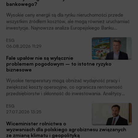
bankowego?
Wysokie ceny energii są dla rynku nieruchomości przede
wszystkim źródłem kosztów, ale mogą również uruchamiać
inwestycje. Najnowsza analiza Europejskiego Banku
Centralnego pokazuje, że podczas gdy budowa nowych
ESG
obiektów pozostaje pod presją drogich materiałów i
06.08.2026 11:29
finansowania, renowacje, wymiana źródeł ciepła oraz
inwestycje w efektywność energetyczną podtrzymują
Fale upałów nie są wyłącznie
aktywność sektora budowlanego, pisze Agnieszka
problemem pogodowym – to istotne ryzyko
Nierodka.
biznesowe
Wysokie temperatury mogą obniżać wydajność pracy i
zwiększać koszty operacyjne, co ogranicza rentowność
przedsiębiorstw i skłonność do inwestowania. Analitycy
Allianz Trade obliczyli, że w najbardziej narażonych na upały
ESG
gospodarkach poziom inwestycji do 2030 roku może być
27.07.2026 13:25
nawet o 15 proc. niższy niż w scenariuszu bazowym.
Wiceminister rolnictwa o
wyzwaniach dla polskiego agrobiznesu związanych
ze zmianą klimatu i geopolityką