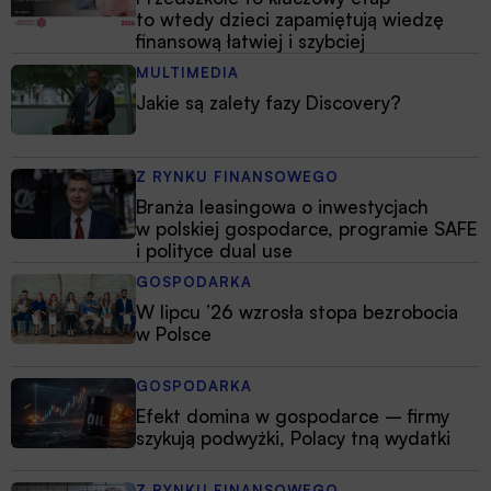
to wtedy dzieci zapamiętują wiedzę
finansową łatwiej i szybciej
MULTIMEDIA
Jakie są zalety fazy Discovery?
Z RYNKU FINANSOWEGO
Branża leasingowa o inwestycjach
w polskiej gospodarce, programie SAFE
i polityce dual use
GOSPODARKA
W lipcu ’26 wzrosła stopa bezrobocia
w Polsce
GOSPODARKA
Efekt domina w gospodarce – firmy
szykują podwyżki, Polacy tną wydatki
Z RYNKU FINANSOWEGO