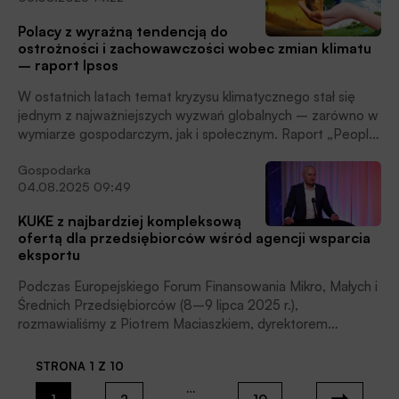
Polacy z wyraźną tendencją do
ostrożności i zachowawczości wobec zmian klimatu
– raport Ipsos
W ostatnich latach temat kryzysu klimatycznego stał się
jednym z najważniejszych wyzwań globalnych – zarówno w
wymiarze gospodarczym, jak i społecznym. Raport „People
and Climate Change 2025” przygotowany przez Ipsos
Gospodarka
pokazuje, jak zmieniają się postawy społeczeństw wobec
04.08.2025 09:49
zmian klimatycznych i jak obywatele poszczególnych
państw oceniają odpowiedzialność rządów, biznesu i
KUKE z najbardziej kompleksową
jednostek w walce o neutralność klimatyczną.
ofertą dla przedsiębiorców wśród agencji wsparcia
eksportu
Podczas Europejskiego Forum Finansowania Mikro, Małych i
Średnich Przedsiębiorców (8–9 lipca 2025 r.),
rozmawialiśmy z Piotrem Maciaszkiem, dyrektorem
Departamentu Ubezpieczeń i Współpracy
Międzynarodowej KUKE – m.in. o międzynarodowym
STRONA 1 Z 10
sukcesie KUKE oraz o liczbie małych i średnich
…
przedsiębiorstw, które korzystają ze wsparcia Korporacji.
1
2
10