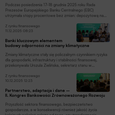
transakcji. W 2026 roku powinny pojawić się też orzeczenia
Podczas posiedzenia 17-18 grudnia 2025 roku Rada
TSUE kluczowe dla ukształtowania linii orzeczniczej w
Prezesów Europejskiego Banku Centralnego (EBC)
sprawach dotyczących sankcji kredytu darmowego i
utrzymała stopy procentowe bez zmian: depozytową na
WIBOR. W ubezpieczeniach kluczowymi kwestiami będzie
poziomie 2,00 proc., refinansową: 2,15 proc., lombardową:
doprecyzowanie warunków umów ubezpieczeń mienia oraz
Z rynku finansowego
2,40 proc.
ujednolicenie zasad likwidacji szkód z OC komunikacyjnego,
11.12.2025 08:23
czytamy w informacji prasowej.
Banki kluczowym elementem
budowy odporności na zmiany klimatyczne
Zmiany klimatyczne stały się policzalnym czynnikiem ryzyka
dla gospodarki, infrastruktury i stabilności finansowej,
przekonywała Urszula Zielińska, sekretarz stanu w
Ministerstwie Klimatu i Środowiska, w swym wystąpieniu
Z rynku finansowego
podczas II Kongresu Bankowości Zrównoważonego
10.12.2025 12:23
Rozwoju. W tym kontekście sektor bankowy, bazujący w
swej działalności na danych, scenariuszach i
Partnerstwo, adaptacja i dane –
prawdopodobieństwie, musi przejmować część
II. Kongres Bankowości Zrównoważonego Rozwoju
odpowiedzialności za wycenę ryzyka klimatycznego i
adresowanie kapitału tam, gdzie buduje on realną
Przyszłość sektora finansowego, bezpieczeństwo
odporność.
gospodarcze, a w konsekwencji również jakość życia