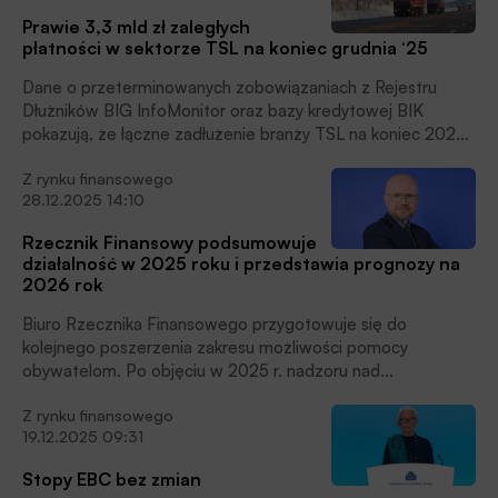
łowiectwa i rybactwa – do poziomu 645,8 mln zł, czyli o
Prawie 3,3 mld zł zaległych
ponad 9 mln zł – to skala poprawy pozostaje umiarkowana
płatności w sektorze TSL na koniec grudnia ‘25
w stosunku do całego zadłużenia branży. O ile można
mówić o pierwszych oznakach finansowej wiosennej
Dane o przeterminowanych zobowiązaniach z Rejestru
odwilży, o tyle trudno uznać je za sygnał trwałej poprawy
Dłużników BIG InfoMonitor oraz bazy kredytowej BIK
sytuacji ekonomicznej sektora. Tym bardziej, że rolnicy
pokazują, że łączne zadłużenie branży TSL na koniec 2025
rozpoczynają sezon po wyjątkowo mroźnej zimie, która była
wyniosło prawie 3,3 mld zł, a zaległe płatności posiadało
ryzykowna dla upraw w wielu regionach i może odbić się
Z rynku finansowego
ponad 38 tys. firm. Największe problemy dotyczą
negatywnie na tegorocznych zbiorach, czytamy w
28.12.2025 14:10
transportu drogowego towarów, który odpowiada za około
informacji prasowej.
75 proc. wszystkich zaległości sektora TSL. Dodatkowo 84
Rzecznik Finansowy podsumowuje
proc. przedsiębiorców przyznaje, że ich kontrahenci
działalność w 2025 roku i przedstawia prognozy na
również nie regulują zobowiązań na czas, czytamy w
2026 rok
informacji prasowej.
Biuro Rzecznika Finansowego przygotowuje się do
kolejnego poszerzenia zakresu możliwości pomocy
obywatelom. Po objęciu w 2025 r. nadzoru nad
dostępnością usług bankowości detalicznej, w 2026 r.
Z rynku finansowego
Rzecznik może zyskać uprawnienie do pomocy nadmiernie
19.12.2025 09:31
zadłużonym i inwestującym w kryptowaluty. Eksperci
Rzecznika proponują wprowadzenie zmian prawnych, które
Stopy EBC bez zmian
mogą ograniczyć finansowe skutki tzw. nieautoryzowanych