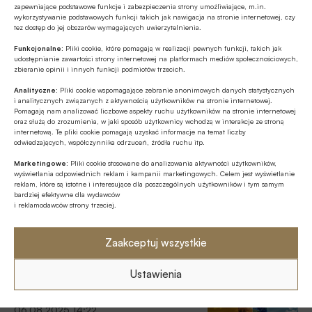
wobec zmian klimatycznych. Kongres stanowi coroczne
zapewniające podstawowe funkcje i zabezpieczenia strony umożliwiające, m.in.
28.10.2025 15:44
forum wymiany wiedzy, doświadczeń oraz najlepszych
wykorzystywanie podstawowych funkcji takich jak nawigacja na stronie internetowej, czy
tez dostęp do jej obszarów wymagających uwierzytelnienia.
praktyk, integrujące środowisko bankowe, regulatorów,
FIDA i RIS zostają, FTT do
administrację publiczną, ekspertów i przedstawicieli
Funkcjonalne:
Pliki cookie, które pomagają w realizacji pewnych funkcji, takich jak
wycofania – program prac Komisji Europejskiej na
środowiska akademickiego.
udostępnianie zawartości strony internetowej na platformach mediów społecznościowych,
2026 r.
zbieranie opinii i innych funkcji podmiotów trzecich.
Komisja Europejska zaprezentowała program prac na 2026
Analityczne:
Pliki cookie wspomagające zebranie anonimowych danych statystycznych
i analitycznych związanych z aktywnością użytkowników na stronie internetowej.
r., zatytułowany „Chwila niezależności Europy”, który
Pomagają nam analizować liczbowe aspekty ruchu użytkowników na stronie internetowej
wyznacza kierunki działań w obliczu nasilających się napięć
oraz służą do zrozumienia, w jaki sposób użytkownicy wchodzą w interakcje ze stroną
internetową. Te pliki cookie pomagają uzyskać informacje na temat liczby
geopolitycznych, wyzwań gospodarczych i transformacji
odwiedzających, współczynnika odrzuceń, źródła ruchu itp.
Z rynku finansowego
klimatycznej.
16.10.2025 16:05
Marketingowe:
Pliki cookie stosowane do analizowania aktywności użytkowników,
wyświetlania odpowiednich reklam i kampanii marketingowych. Celem jest wyświetlanie
reklam, które są istotne i interesujące dla poszczególnych użytkowników i tym samym
VeloBank i KUKE wspierają
bardziej efektywne dla wydawców
polskich eksporterów i zrównoważony rozwój
i reklamodawców strony trzeciej.
gospodarki
VeloBank będzie mógł korzystać z gwarancji udzielanych
Zaakceptuj wszystkie
przez KUKE przy finansowaniu projektów związanych ze
zrównoważonym rozwojem oraz ekspansją zagraniczną
Ustawienia
polskich przedsiębiorstw, poinformował bank.
ESG
06.08.2025 14:22