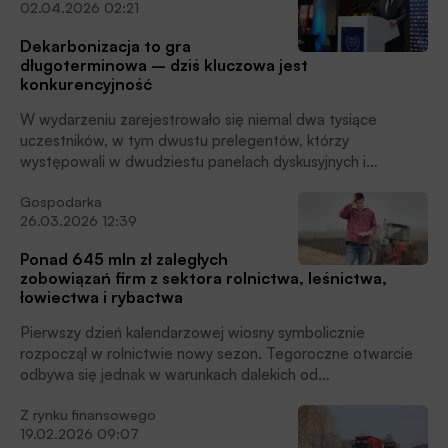
02.04.2026 02:21
Finansowego Krystian Wiercioch podczas XIV Kongresu PIU
w Sopocie.
Dekarbonizacja to gra
długoterminowa – dziś kluczowa jest
konkurencyjność
W wydarzeniu zarejestrowało się niemal dwa tysiące
uczestników, w tym dwustu prelegentów, którzy
występowali w dwudziestu panelach dyskusyjnych i
warsztatach. Polski Kongres Klimatyczny potwierdził swoją
Gospodarka
pozycję jako najważniejsza platforma dialogu między
26.03.2026 12:39
administracją publiczną, biznesem i sektorem finansowym w
obszarze transformacji energetycznej i gospodarczej.
Ponad 645 mln zł zaległych
Tegoroczna edycja wyraźnie pokazała zmianę akcentów w
zobowiązań firm z sektora rolnictwa, leśnictwa,
debacie – od priorytetu celów klimatycznych w kierunku
łowiectwa i rybactwa
szerszego spojrzenia na konkurencyjność gospodarki i
bezpieczeństwo energetyczne. Wydarzenie zostało objęte
Pierwszy dzień kalendarzowej wiosny symbolicznie
patronatem honorowym Ministerstwa Energii, Ministerstwa
rozpoczął w rolnictwie nowy sezon. Tegoroczne otwarcie
Klimatu i Środowiska, Ministerstwa Aktywów Państwowych,
odbywa się jednak w warunkach dalekich od
Ministerstwa Funduszy i Polityki Regionalnej i Ministerstwa
jednoznacznego optymizmu. Choć dane z Rejestru
Cyfryzacji. Patronem medialnym kongresu był Portal
Z rynku finansowego
Dłużników BIG InfoMonitor oraz bazy BIK pokazują spadek
Finansowy BANK.pl.
19.02.2026 09:07
zaległego zadłużenia firm z sektora rolnictwa, leśnictwa,