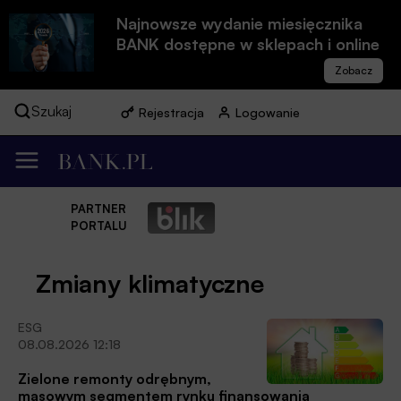
Najnowsze wydanie miesięcznika
BANK dostępne w sklepach i online
Szukaj
Rejestracja
Logowanie
PARTNER
PORTALU
Zmiany klimatyczne
ESG
08.08.2026 12:18
Zielone remonty odrębnym,
masowym segmentem rynku finansowania