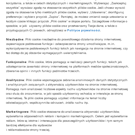
korzystania, a także w celach statystycznych i marketingowych. Wybierając „Zaakceptuj
kredyt na zakupy, a wśród entuzjastów królują Polacy.
wszystkie” wyrażasz zgodę na stosowanie wszystkich plików cookie. Jeśli chcesz wyrazić
Odroczona płatność (BNPL) to jedna z najszybciej
zgodę na stosowanie tylko niektórych plików cookie, wybierz „Ustawienia”, skonfiguruj
rosnących metod płatności w sieci, podkreślają eksperci
preferencje i wybierz przycisk „Zapisz”. Pamiętaj, że możesz zmienić swoje ustawienia w
każdym czasie klikając przycisk „Pliki cookie” w stopce portalu. Szczegółowe informacje o
Bezgotówkowo
ZEN.COM.
sposobie, w jaki używamy plików cookie oraz przetwarzamy Twoje dane, a także o
21.10.2022 13:52
przysługujących Ci prawach, odnajdziesz w
Polityce prywatności
.
Polacy liderami płatności
Niezbędne:
Pliki cookie niezbędne do prawidłowego działania strony internetowej,
zapewniające podstawowe funkcje i zabezpieczenia strony umożliwiające, m.in.
elektronicznych
wykorzystywanie podstawowych funkcji takich jak nawigacja na stronie internetowej, czy
tez dostęp do jej obszarów wymagających uwierzytelnienia.
eService, lider polskiego rynku akceptacji kart płatniczych i
Funkcjonalne:
Pliki cookie, które pomagają w realizacji pewnych funkcji, takich jak
największy agent rozliczeniowy w Europie Środkowo-
udostępnianie zawartości strony internetowej na platformach mediów społecznościowych,
Wschodniej przeprowadził w 14 krajach świata badanie pt.
zbieranie opinii i innych funkcji podmiotów trzecich.
„Postawy wobec form płatności”. Państwa objęte
Analityczne:
Pliki cookie wspomagające zebranie anonimowych danych statystycznych
Bezgotówkowo
badaniem to: Polska, Czechy, Słowacja, Węgry, Rumunia,
i analitycznych związanych z aktywnością użytkowników na stronie internetowej.
20.10.2022 14:05
Chorwacja, Bułgaria, Słowenia, Niemcy, Irlandia, Wielka
Pomagają nam analizować liczbowe aspekty ruchu użytkowników na stronie internetowej
oraz służą do zrozumienia, w jaki sposób użytkownicy wchodzą w interakcje ze stroną
Brytania, Meksyk, Hiszpania i Portugalia. Partnerem badania
Gdzie Polacy nie mogą płacić
internetową. Te pliki cookie pomagają uzyskać informacje na temat liczby
w regionie Europy Środkowo-Wschodniej, w tym w Polsce,
odwiedzających, współczynnika odrzuceń, źródła ruchu itp.
bezgotówkowo?
jest Visa.
Marketingowe:
Pliki cookie stosowane do analizowania aktywności użytkowników,
Mimo dynamicznego rozwoju obrotu bezgotówkowego, w
wyświetlania odpowiednich reklam i kampanii marketingowych. Celem jest wyświetlanie
Polsce nadal istnieją miejsca, w których można płacić tylko
reklam, które są istotne i interesujące dla poszczególnych użytkowników i tym samym
bardziej efektywne dla wydawców
gotówką. Brak możliwości zapłacenia kartą, podobnie jak w
i reklamodawców strony trzeciej.
poprzednim roku, najbardziej doskwiera Polakom na