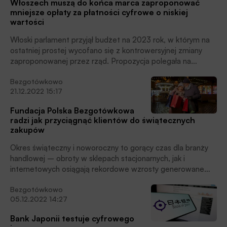
Włoszech muszą do końca marca zaproponować
mniejsze opłaty za płatności cyfrowe o niskiej
wartości
Włoski parlament przyjął budżet na 2023 rok, w którym na
ostatniej prostej wycofano się z kontrowersyjnej zmiany
zaproponowanej przez rząd. Propozycja polegała na
możliwości odmowy przez sprzedawców płatności kartą za
Bezgotówkowo
rachunki poniżej 60 euro. W zamian przygotowywano
21.12.2022 15:17
jednak rozwiązanie, które obciąży firmy płatnicze i banki,
jeśli te nie obniżą opłat dla detalistów, pisze Szymon
Fundacja Polska Bezgotówkowa
Stellmaszyk, doradca Zarządu Związku Banków Polskich w
radzi jak przyciągnąć klientów do świątecznych
Zespole ds. międzynarodowych.
zakupów
Okres świąteczny i noworoczny to gorący czas dla branży
handlowej – obroty w sklepach stacjonarnych, jak i
internetowych osiągają rekordowe wzrosty generowane
m.in. przez świąteczne zakupy i prezenty, którymi chcemy
Bezgotówkowo
obdarować rodzinę i najbliższych. Przed właścicielami
05.12.2022 14:27
małych punktów pojawiają się dodatkowe wyzwania
związane z obsługą większej liczby klientów i zamówień.
Bank Japonii testuje cyfrowego
Jednocześnie, dla przedsiębiorców to szansa na