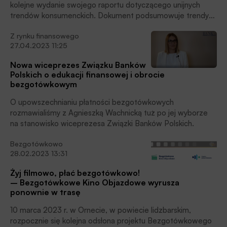
kolejne wydanie swojego raportu dotyczącego unijnych
trendów konsumenckich. Dokument podsumowuje trendy
obserwowane w ciągu ostatnich dwóch lat w obszarze
Z rynku finansowego
produktów i usług objętych mandatem tej instytucji w
27.04.2023 11:25
zakresie ochrony konsumentów, pisze Szymon Stellmaszyk,
Doradca Zarządu Związku Banków Polskich w Zespole ds.
Nowa wiceprezes Związku Banków
międzynarodowych.
Polskich o edukacji finansowej i obrocie
bezgotówkowym
O upowszechnianiu płatności bezgotówkowych
rozmawialiśmy z Agnieszką Wachnicką tuż po jej wyborze
na stanowisko wiceprezesa Związki Banków Polskich.
Bezgotówkowo
28.02.2023 13:31
Żyj filmowo, płać bezgotówkowo!
– Bezgotówkowe Kino Objazdowe wyrusza
ponownie w trasę
10 marca 2023 r. w Ornecie, w powiecie lidzbarskim,
rozpocznie się kolejna odsłona projektu Bezgotówkowego