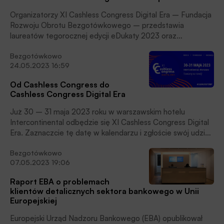
Organizatorzy XI Cashless Congress Digital Era – Fundacja
Rozwoju Obrotu Bezgotówkowego – przedstawia
laureatów tegorocznej edycji eDukaty 2023 oraz
zwycięzcę konkursu Cashless Congress 4Startups.
Bezgotówkowo
Patronem medialnym Kongresu był portal BANK.pl.
24.05.2023 16:59
Od Cashless Congress do
Cashless Congress Digital Era
Już 30 – 31 maja 2023 roku w warszawskim hotelu
Intercontinental odbędzie się XI Cashless Congress Digital
Era. Zaznaczcie tę datę w kalendarzu i zgłoście swój udział
w Kongresie, przypominają Organizatorzy.
Bezgotówkowo
07.05.2023 19:06
Raport EBA o problemach
klientów detalicznych sektora bankowego w Unii
Europejskiej
Europejski Urząd Nadzoru Bankowego (EBA) opublikował