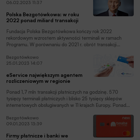
06.02.2023 11:37
Polska Bezgotówkowa: w roku
2022 ponad miliard transakcji
Fundacja Polska Bezgotówkowa kończy rok 2022
rekordowym wzrostem aktywności terminali w ramach
Programu. W porównaniu do 2021 r. obrót transakcji
bezgotówkowych był o prawie 40% wyższy i wyniósł 30,1
Bezgotówkowo
mld zł. Fundacja odnotowała również wzrost w liczbie
25.01.2023 14:07
zrealizowanych transakcji, których w 2022 r. było 461,7 mln
– o 28% więcej niż rok wcześniej. Z kolei obszarem z
eService największym agentem
największą dynamiką aktywności terminali był sektor
rozliczeniowym w regionie
publiczny – wartość transakcji wzrosła o prawie 63% w
porównaniu do 2021 roku, poinformowała FPB.
Ponad 1,7 mln transakcji płatniczych na godzinę. 570
tysięcy terminali płatniczych i blisko 25 tysięcy sklepów
internetowych obsługiwanych w 11 krajach Europy. Ponad
100 tysięcy bezpłatnych terminali udostępnionych w
Bezgotówkowo
programie Polska Bezgotówkowa – podsumowuje wyniki
09.01.2023 13:39
firma eService.
Firmy płatnicze i banki we