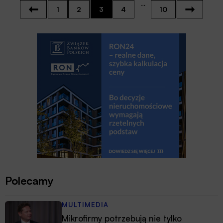
…
1
2
3
4
10
Polecamy
MULTIMEDIA
Mikrofirmy potrzebują nie tylko