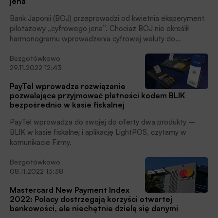
jena
maksymalizację zysków i dotarcie do potencjalnych, nowych
klientów. Jak zatem przygotować się na szczyt zakupowy i
Bank Japonii (BOJ) przeprowadzi od kwietnia eksperyment
wykorzystać ten czas na rozwój biznesu?
pilotażowy „cyfrowego jena”. Chociaż BOJ nie określił
harmonogramu wprowadzenia cyfrowej waluty do
szerszego obiegu, wielu ekspertów uważa, że program
Bezgotówkowo
pilotażowy zapowiada dramatyczne przejście Japonii na
29.11.2022 12:43
gospodarkę bezgotówkową. W czasie pandemii transakcje
bezgotówkowe w Japonii, podobnie jak w większości
PayTel wprowadza rozwiązanie
krajów świata bardzo wzrosły, pisze Witold Gadomski.
pozwalające przyjmować płatności kodem BLIK
bezpośrednio w kasie fiskalnej
PayTel wprowadza do swojej do oferty dwa produkty –
BLIK w kasie fiskalnej i aplikację LightPOS, czytamy w
komunikacie Firmy.
Bezgotówkowo
08.11.2022 13:38
Mastercard New Payment Index
2022: Polacy dostrzegają korzyści otwartej
bankowości, ale niechętnie dzielą się danymi