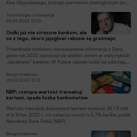
Kina Objazdowego, którego partnerem strategicznym jest
Fundacja Polska Bezgotówkowa. Akcja została zainicjowana
Technologie i innowacje
w odpowiedzi na potrzebę upowszechniania kultury oraz
26.02.2023 12:56
edukacji w zakresie finansów cyfrowych wśród
mieszkańców mniejszych miejscowości, w których na co
Osiłki już nie straszne bankom, ale
dzień nie ma dostępu do kina, czytamy w komunikacie
co z tego, skoro jajogłowi rabusie są groźniejsi
prasowym Outdoor Cinema.
Przemknęła niedawno niezauważenie informacja z Danii,
gdzie rok 2022 zaznaczył się wielkim zerem w statystykach
„obrabiania” banków. W Polsce napady nadal się zdarzają,
ale jest ich mniej niż dawniej, pisze Jan Cipiur.
Bezgotówkowo
09.02.2023 12:13
NBP: rosnąca wartość transakcji
kartami, spada liczba bankomatów
Wartość transakcji dokonanych kartami wyniosła 287,8 mld
zł w III kw. 2022 r., co oznacza wzrost o 3,7% kw/kw, podał
Narodowy Bank Polski (NBP).
Bezgotówkowo