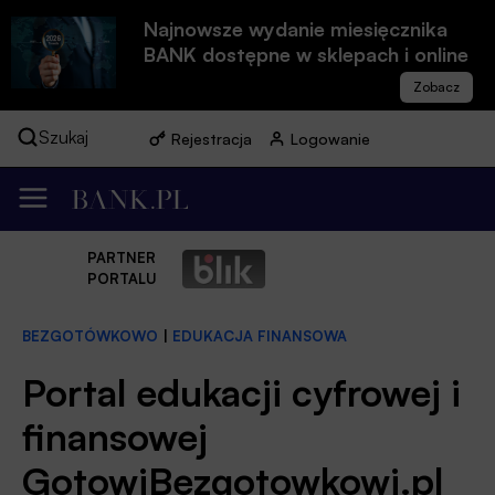
Najnowsze wydanie miesięcznika
BANK dostępne w sklepach i online
Szukaj
Rejestracja
Logowanie
PARTNER
PORTALU
BEZGOTÓWKOWO
|
EDUKACJA FINANSOWA
Portal edukacji cyfrowej i
finansowej
GotowiBezgotowkowi.pl