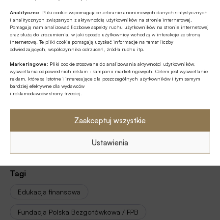
dorosłych Polaków (18+), którzy na co dzień częściej
Analityczne:
Pliki cookie wspomagające zebranie anonimowych danych statystycznych
i analitycznych związanych z aktywnością użytkowników na stronie internetowej.
korzystają z płatności gotówkowych niż
Pomagają nam analizować liczbowe aspekty ruchu użytkowników na stronie internetowej
bezgotówkowych, N=610.
oraz służą do zrozumienia, w jaki sposób użytkownicy wchodzą w interakcje ze stroną
internetową. Te pliki cookie pomagają uzyskać informacje na temat liczby
odwiedzających, współczynnika odrzuceń, źródła ruchu itp.
Źródło:
Fundacja Polska Bezgotówkowa / FPB
Marketingowe:
Pliki cookie stosowane do analizowania aktywności użytkowników,
wyświetlania odpowiednich reklam i kampanii marketingowych. Celem jest wyświetlanie
reklam, które są istotne i interesujące dla poszczególnych użytkowników i tym samym
bardziej efektywne dla wydawców
i reklamodawców strony trzeciej.
Udostępnij
Zaakceptuj wszystkie
Ustawienia
Tagi
Edukacja finansowa
Fundacja Polska Bezgotówkowa / FPB