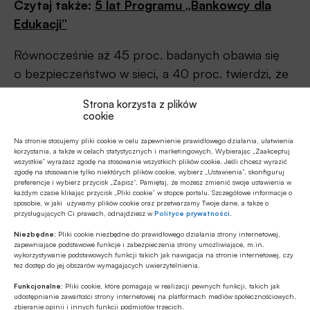
Czytaj także:
5 lat Programu „Bankowcy dla
Edukacji”
Równocześnie aż 45 proc. badanych obawia się
o bezpieczeństwo w sieci, a 40 proc. twierdzi, że
nie jest w stanie zapamiętać pinów i haseł.
Strona korzysta z plików
To bariery, które utrudniają przejście na system
cookie
płatności bezgotówkowych, dlatego edukacja w
Na stronie stosujemy pliki cookie w celu zapewnienie prawidłowego działania, ułatwienia
tym zakresie i wsparcie bliskich – partnerów i
korzystania, a także w celach statystycznych i marketingowych. Wybierając „Zaakceptuj
wszystkie” wyrażasz zgodę na stosowanie wszystkich plików cookie. Jeśli chcesz wyrazić
przyjaciół, których wielu badanych wskazało jako
zgodę na stosowanie tylko niektórych plików cookie, wybierz „Ustawienia”, skonfiguruj
preferencje i wybierz przycisk „Zapisz”. Pamiętaj, że możesz zmienić swoje ustawienia w
potencjalnych ambasadorów zmiany, jest tak
każdym czasie klikając przycisk „Pliki cookie” w stopce portalu. Szczegółowe informacje o
ważna.
sposobie, w jaki używamy plików cookie oraz przetwarzamy Twoje dane, a także o
przysługujących Ci prawach, odnajdziesz w
Polityce prywatności
.
Niezbędne:
Pliki cookie niezbędne do prawidłowego działania strony internetowej,
zapewniające podstawowe funkcje i zabezpieczenia strony umożliwiające, m.in.
Badanie zostało zrealizowane w maju 2021 r. przez
wykorzystywanie podstawowych funkcji takich jak nawigacja na stronie internetowej, czy
dom badawczy Maison & Partners metodą łączoną
tez dostęp do jej obszarów wymagających uwierzytelnienia.
CAWI (osoby w wieku 18-54 lata) i CATI (osoby w
Funkcjonalne:
Pliki cookie, które pomagają w realizacji pewnych funkcji, takich jak
udostępnianie zawartości strony internetowej na platformach mediów społecznościowych,
wieku 55 lat i więcej) na ogólnopolskiej próbie
zbieranie opinii i innych funkcji podmiotów trzecich.