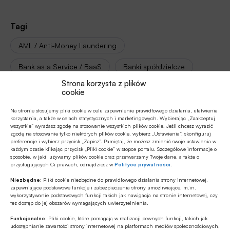
Tagi
AML / Anti-Money Laundering
Bank as a Service / BaaS
Banki spółdzielcze
Strona korzysta z plików
Bankowość spółdzielcza
Błażej Mika
BLIK
cookie
Chmura
DORA / Digital Operational Resilience Act
Na stronie stosujemy pliki cookie w celu zapewnienie prawidłowego działania, ułatwienia
korzystania, a także w celach statystycznych i marketingowych. Wybierając „Zaakceptuj
wszystkie” wyrażasz zgodę na stosowanie wszystkich plików cookie. Jeśli chcesz wyrazić
Hurtownia danych
Konwent BS
zgodę na stosowanie tylko niektórych plików cookie, wybierz „Ustawienia”, skonfiguruj
preferencje i wybierz przycisk „Zapisz”. Pamiętaj, że możesz zmienić swoje ustawienia w
każdym czasie klikając przycisk „Pliki cookie” w stopce portalu. Szczegółowe informacje o
Konwent na rzecz Współpracy i Rozwoju Polskiej
sposobie, w jaki używamy plików cookie oraz przetwarzamy Twoje dane, a także o
Bankowości Spółdzielczej
przysługujących Ci prawach, odnajdziesz w
Polityce prywatności
.
Niezbędne:
Pliki cookie niezbędne do prawidłowego działania strony internetowej,
Łukasz Bogusz
SGB-Bank SA
zapewniające podstawowe funkcje i zabezpieczenia strony umożliwiające, m.in.
wykorzystywanie podstawowych funkcji takich jak nawigacja na stronie internetowej, czy
Spółdzielcza Grupa Bankowa / SGB
tez dostęp do jej obszarów wymagających uwierzytelnienia.
Funkcjonalne:
Pliki cookie, które pomagają w realizacji pewnych funkcji, takich jak
udostępnianie zawartości strony internetowej na platformach mediów społecznościowych,