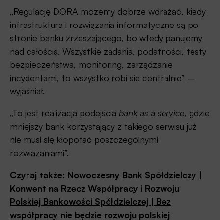
„Regulację DORA możemy dobrze wdrażać, kiedy
infrastruktura i rozwiązania informatyczne są po
stronie banku zrzeszającego, bo wtedy panujemy
nad całością. Wszystkie zadania, podatności, testy
bezpieczeństwa, monitoring, zarządzanie
incydentami, to wszystko robi się centralnie” –
wyjaśniał.
„To jest realizacja podejścia
bank as a service
, gdzie
mniejszy bank korzystający z takiego serwisu już
nie musi się kłopotać poszczególnymi
rozwiązaniami”.
Czytaj także:
Nowoczesny Bank Spółdzielczy |
Konwent na Rzecz Współpracy i Rozwoju
Polskiej Bankowości Spółdzielczej | Bez
współ
p
racy nie będzie rozwoju polskiej