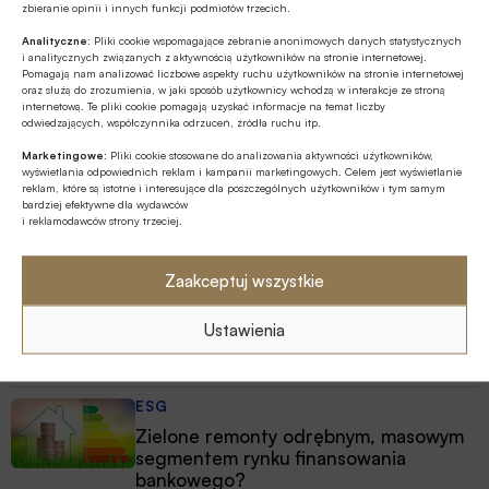
zbieranie opinii i innych funkcji podmiotów trzecich.
Autor
Analityczne:
Pliki cookie wspomagające zebranie anonimowych danych statystycznych
i analitycznych związanych z aktywnością użytkowników na stronie internetowej.
Pomagają nam analizować liczbowe aspekty ruchu użytkowników na stronie internetowej
oraz służą do zrozumienia, w jaki sposób użytkownicy wchodzą w interakcje ze stroną
internetową. Te pliki cookie pomagają uzyskać informacje na temat liczby
odwiedzających, współczynnika odrzuceń, źródła ruchu itp.
Źródło
Marketingowe:
Pliki cookie stosowane do analizowania aktywności użytkowników,
wyświetlania odpowiednich reklam i kampanii marketingowych. Celem jest wyświetlanie
reklam, które są istotne i interesujące dla poszczególnych użytkowników i tym samym
bardziej efektywne dla wydawców
i reklamodawców strony trzeciej.
Polecamy
Zaakceptuj wszystkie
MULTIMEDIA
Ustawienia
Banki mogą bezpośrednio finansować
przemysł zbrojeniowy
ESG
Zielone remonty odrębnym, masowym
segmentem rynku finansowania
bankowego?