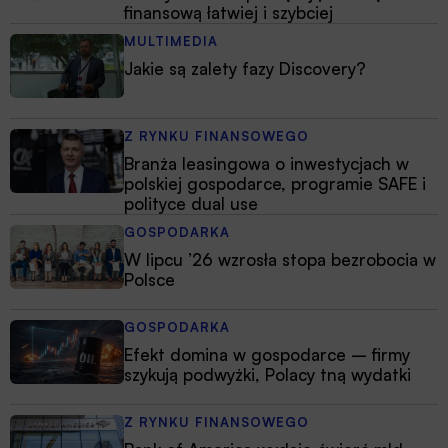
finansową łatwiej i szybciej
MULTIMEDIA
Jakie są zalety fazy Discovery?
Z RYNKU FINANSOWEGO
Branża leasingowa o inwestycjach w
polskiej gospodarce, programie SAFE i
polityce dual use
GOSPODARKA
W lipcu ’26 wzrosła stopa bezrobocia w
Polsce
GOSPODARKA
Efekt domina w gospodarce – firmy
szykują podwyżki, Polacy tną wydatki
Z RYNKU FINANSOWEGO