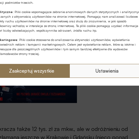
cji podmiotów trzecich.
lityczne:
Pliki cookie wspomagające zebranie anonimowych danych statystycznych i analityczn
ązanych z aktywnością użytkowników na stronie internetowej. Pomagają nam analizować liczbowe
kty ruchu użytkowników na stronie internetowej oraz służą do zrozumienia, w jaki sposób
kownicy wchodzą w interakcje ze stroną internetową. Te pliki cookie pomagają uzyskać informacje
t liczby odwiedzających, współczynnika odrzuceń, źródła ruchu itp.
ketingowe:
Pliki cookie stosowane do analizowania aktywności użytkowników, wyświetlania
wiednich reklam i kampanii marketingowych. Celem jest wyświetlanie reklam, które są istotne i
eresujące dla poszczególnych użytkowników i tym samym bardziej efektywne dla wydawców
klamodawców strony trzeciej.
Zaakceptuj wszystkie
Ustawienia
opyt na kredyty
acza także 12 tys. zł za mkw., ale w odróżnieniu od
e złamana jeszcze w Krakowie i Gdańsku (nieco ponad