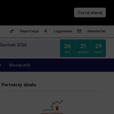
Rejestracja
Logowanie
Newsletter
 Gotówki 2026
26
21
29
dni
godzin
minut
e
Miesięcznik
Partnerzy działu