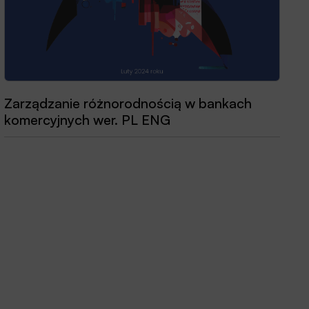
Zarządzanie różnorodnością w bankach
Przewodnik dobrych praktyk 2025
komercyjnych wer. PL ENG