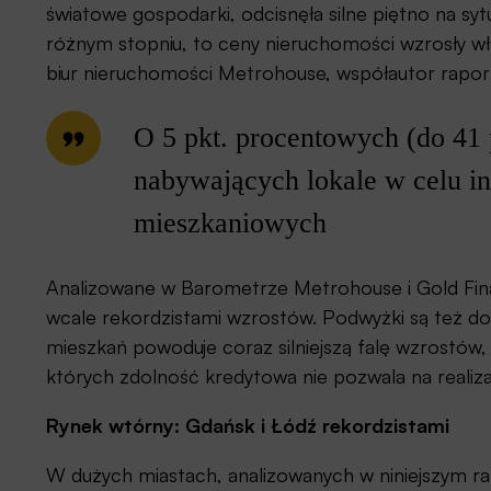
światowe gospodarki, odcisnęła silne piętno na s
różnym stopniu, to ceny nieruchomości wzrosły w
biur nieruchomości Metrohouse, współautor rapor
O 5 pkt. procentowych (do 41 
nabywających lokale w celu in
mieszkaniowych
Analizowane w Barometrze Metrohouse i Gold Fina
wcale rekordzistami wzrostów. Podwyżki są też d
mieszkań powoduje coraz silniejszą falę wzrostów,
których zdolność kredytowa nie pozwala na realiz
Rynek wtórny: Gdańsk i Łódź rekordzistami
W dużych miastach, analizowanych w niniejszym r