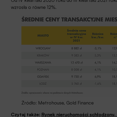
Od IV kwartału 2020 roku do III kwartału 2021 ro
wzrosła o równe 12%.
Źródło: Metrohouse, Gold Finance
Czytaj także:
Rynek nieruchomości schłodzony, a