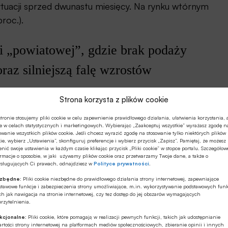
sytuacji sprzed dwunastu miesięcy. Na rynku wtórnym
roc.).
i „powiatowej”, gdzie brak podaży
az silniejszą falę wzrostów
już Kraków, który zwykle zajmował drugie miejsce w
Strona korzysta z plików cookie
tronie stosujemy pliki cookie w celu zapewnienie prawidłowego działania, ułatwienia korzystania, 
e w celach statystycznych i marketingowych. Wybierając „Zaakceptuj wszystkie” wyrażasz zgodę n
owanie wszystkich plików cookie. Jeśli chcesz wyrazić zgodę na stosowanie tylko niektórych plików
na razie tylko w Warszawie, gdzie po kolejnych
ie, wybierz „Ustawienia”, skonfiguruj preferencje i wybierz przycisk „Zapisz”. Pamiętaj, że możesz
za mkw.
nić swoje ustawienia w każdym czasie klikając przycisk „Pliki cookie” w stopce portalu. Szczegółow
rmacje o sposobie, w jaki używamy plików cookie oraz przetwarzamy Twoje dane, a także o
ysługujących Ci prawach, odnajdziesz w
Polityce prywatności
.
ezbędne:
Pliki cookie niezbędne do prawidłowego działania strony internetowej, zapewniające
stawowe funkcje i zabezpieczenia strony umożliwiające, m.in. wykorzystywanie podstawowych funk
ch jak nawigacja na stronie internetowej, czy tez dostęp do jej obszarów wymagających
rzytelnienia.
kcjonalne:
Pliki cookie, które pomagają w realizacji pewnych funkcji, takich jak udostępnianie
rtości strony internetowej na platformach mediów społecznościowych, zbieranie opinii i innych