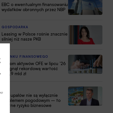
EBC o ewentualnym finansowaniu
wydatków obronnych przez NBP
GOSPODARKA
Leasing w Polsce rośnie znacznie
silniej niż nasze PKB
Z RYNKU FINANSOWEGO
a
a
Poziom aktywów OFE w lipcu ’26
osiągnął rekordową wartość
354,9 mld zł
e
ESG
cji
Fale upałów nie są wyłącznie
problemem pogodowym – to
istotne ryzyko biznesowe