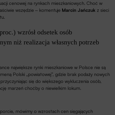
ytuacji cenowej na rynkach mieszkaniowych. Choć w
łaściwie wszędzie ‒ komentuje
Marcin Jańczuk
z sieci
tu.
proc.) wzrósł odsetek osób
nym niż realizacja własnych potrzeb
nce największe rynki mieszkaniowe w Polsce nie są
omeną Polski „powiatowej”, gdzie brak podaży nowych
 przyczyniając się do większego wykluczenia osób,
ację marzeń choćby o niewielkim lokum.
aporcie, mówimy o wzrostach cen sięgających