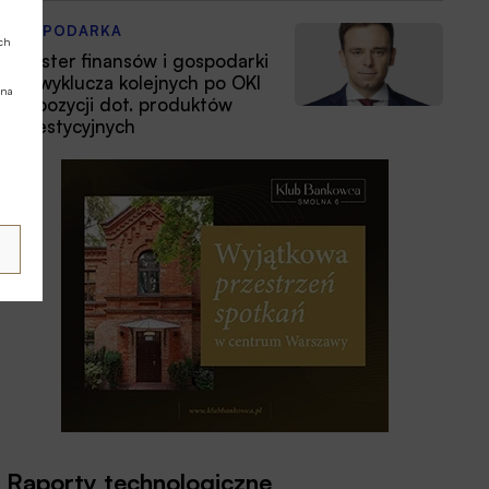
GOSPODARKA
ych
Minister finansów i gospodarki
nie wyklucza kolejnych po OKI
 na
propozycji dot. produktów
inwestycyjnych
Raporty technologiczne