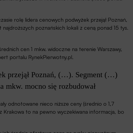
czasie rolę lidera cenowych podwyżek przejął Poznań,
 najdroższych poznańskich lokali z ceną ponad 15 tys.
 średnich cen 1 mkw. widoczne na terenie Warszawy,
pert portalu RynekPierwotny.pl.
ek przejął Poznań, (…). Segment (…)
ł za mkw. mocno się rozbudował
ały odnotowane nieco niższe ceny (średnio o 1,7
i z Krakowa to na pewno wyczekiwana informacja, bo