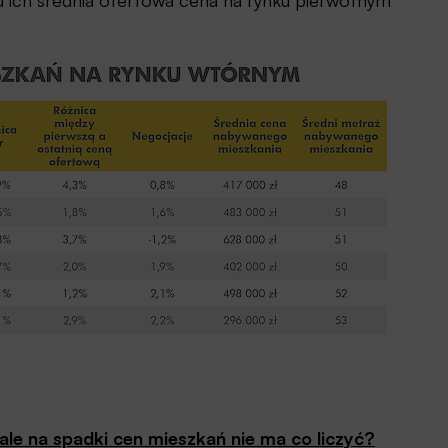
ku ich średnia ofertowa cena na rynku pierwotnym
le na spadki cen mieszkań nie ma co liczyć?