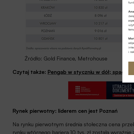
funk
Ana
zwi
aspe
użyt
tema
Mar
odpo
int
i re
Źródło: Gold Finance, Metrohouse
Czytaj także:
Pengab w styczniu w dół; spada p
Rynek pierwotny: liderem cen jest Poznań
Na rynku pierwotnym średnia stołeczna cena przekr
rynku wtórnego bariera 10 tys. zł została wyraźni