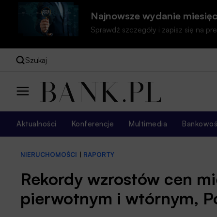
Najnowsze wydanie miesięc
Sprawdź szczegóły i zapisz się na 
Szukaj
Aktualności
Konferencje
Multimedia
Bankowość
NIERUCHOMOŚCI
|
RAPORTY
Rekordy wzrostów cen mi
pierwotnym i wtórnym, 