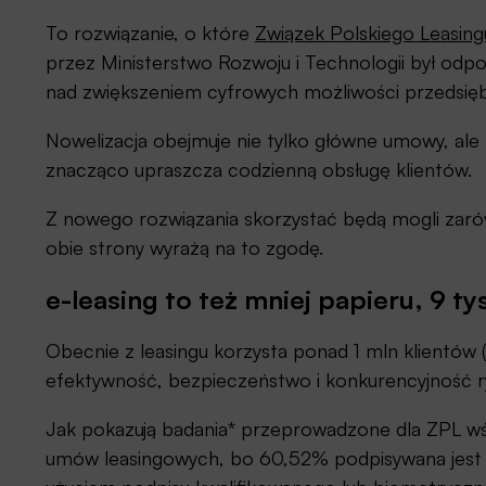
To rozwiązanie, o które
Związek Polskiego Leasing
przez Ministerstwo Rozwoju i Technologii był odpo
nad zwiększeniem cyfrowych możliwości przedsię
Nowelizacja obejmuje nie tylko główne umowy, al
znacząco upraszcza codzienną obsługę klientów.
Z nowego rozwiązania skorzystać będą mogli zarówn
obie strony wyrażą na to zgodę.
e-leasing to też mniej papieru, 9 t
Obecnie z leasingu korzysta ponad 1 mln klientów
efektywność, bezpieczeństwo i konkurencyjność ry
Jak pokazują badania* przeprowadzone dla ZPL wś
umów leasingowych, bo 60,52% podpisywana jest w