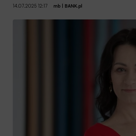
14.07.2025 12:17
mb
|
BANK.pl