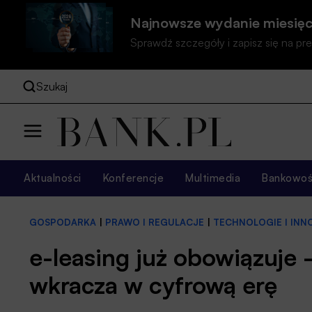
Najnowsze wydanie miesięc
Sprawdź szczegóły i zapisz się na 
Szukaj
Aktualności
Konferencje
Multimedia
Bankowość
GOSPODARKA
|
PRAWO I REGULACJE
|
TECHNOLOGIE I IN
e-leasing już obowiązuje
wkracza w cyfrową erę