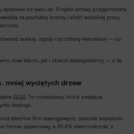
u
apelował od wielu lat. Projekt ustawy przygotowany
wiedzią na postulaty branży i efekt wspólnej pracy
biorców.
e również aneksy, zgody czy zmiany warunków – co
o nowi klienci, jak i obecni leasingobiorcy – o ile
ys. mniej wyciętych drzew
 (dane
GUS
). To rozwiązania, które zwiększą
nku leasingu.
ród klientów firm leasingowych, obecnie większość
 formie papierowej, a 39,4% elektronicznie, z