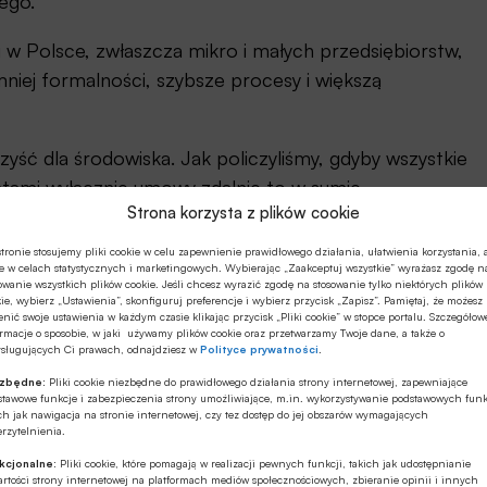
ego.
u w Polsce, zwłaszcza mikro i małych przedsiębiorstw,
niej formalności, szybsze procesy i większą
yść dla środowiska. Jak policzyliśmy, gdyby wszystkie
entami wyłącznie umowy zdalnie to w sumie
Strona korzysta z plików cookie
zekłada się na 8-9 tys. drzew i 3600 m3
– mówi
Monika Constant
, prezeska Związku Polskiego
tronie stosujemy pliki cookie w celu zapewnienie prawidłowego działania, ułatwienia korzystania, 
e w celach statystycznych i marketingowych. Wybierając „Zaakceptuj wszystkie” wyrażasz zgodę n
owanie wszystkich plików cookie. Jeśli chcesz wyrazić zgodę na stosowanie tylko niektórych plików
ie, wybierz „Ustawienia”, skonfiguruj preferencje i wybierz przycisk „Zapisz”. Pamiętaj, że możesz
nić swoje ustawienia w każdym czasie klikając przycisk „Pliki cookie” w stopce portalu. Szczegółow
singowa gotowa na przyszłość
rmacje o sposobie, w jaki używamy plików cookie oraz przetwarzamy Twoje dane, a także o
ysługujących Ci prawach, odnajdziesz w
Polityce prywatności
.
ezbędne:
Pliki cookie niezbędne do prawidłowego działania strony internetowej, zapewniające
stawowe funkcje i zabezpieczenia strony umożliwiające, m.in. wykorzystywanie podstawowych funk
ch jak nawigacja na stronie internetowej, czy tez dostęp do jej obszarów wymagających
rzytelnienia.
torze leasingu
kcjonalne:
Pliki cookie, które pomagają w realizacji pewnych funkcji, takich jak udostępnianie
rtości strony internetowej na platformach mediów społecznościowych, zbieranie opinii i innych