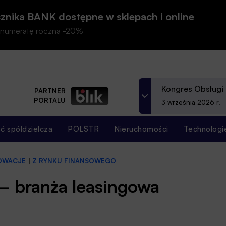
znika BANK dostępne w sklepach i online
prenumeratę roczną -20%
Kongres Obsługi
PARTNER
PORTALU
3 września 2026 r.
 spółdzielcza
POLSTR
Nieruchomości
Technologi
NOWACJE
|
Z RYNKU FINANSOWEGO
 – branża leasingowa