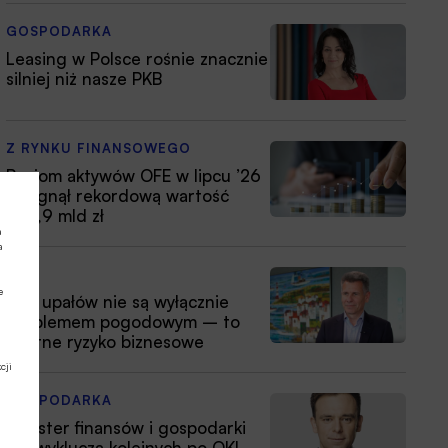
GOSPODARKA
Leasing w Polsce rośnie znacznie
silniej niż nasze PKB
Z RYNKU FINANSOWEGO
Poziom aktywów OFE w lipcu ’26
osiągnął rekordową wartość
354,9 mld zł
a
a
ESG
e
Fale upałów nie są wyłącznie
problemem pogodowym – to
istotne ryzyko biznesowe
cji
GOSPODARKA
Minister finansów i gospodarki
nie wyklucza kolejnych po OKI