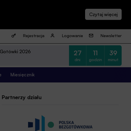
Rejestracja
Logowanie
Newsletter
 Gotówki 2026
27
11
39
dni
godzin
minut
e
Miesięcznik
Partnerzy działu