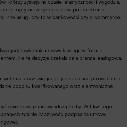
, którzy zyskają na czasie, elastyczności i wygodzie,
szenie i optymalizację procesów po ich stronie.
ej inne usługi, czy to w bankowości czy e-commerce,
wiającej zawieranie umowy leasingu w formie
tem. Na tę decyzję czekała cała branża leasingowa,
go systemu umożliwiającego jednoczesne prowadzenie
danie podpisu kwalifikowanego oraz elektroniczne
cyfrowe rozwiązania świadczą liczby. W I kw. tego
isanych zdalnie. Możliwość podpisania umowy
singowej.