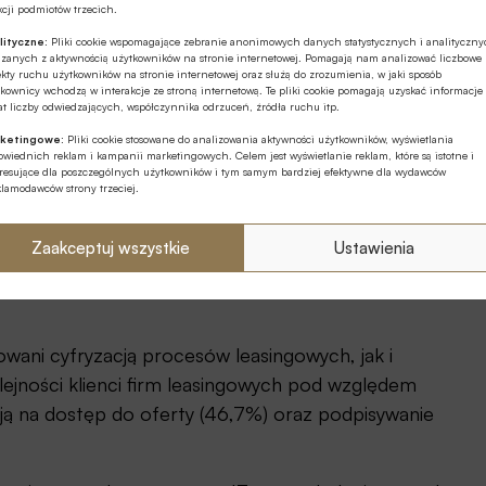
cji podmiotów trzecich.
zy krok na drodze do pełnej cyfryzacji procesów
lityczne:
Pliki cookie wspomagające zebranie anonimowych danych statystycznych i analityczn
 sektorem kolejne wyzwania: m.in. integracja z
ązanych z aktywnością użytkowników na stronie internetowej. Pomagają nam analizować liczbowe
kty ruchu użytkowników na stronie internetowej oraz służą do zrozumienia, w jaki sposób
eksla oraz uproszczony dostęp do oceny zdolności
kownicy wchodzą w interakcje ze stroną internetową. Te pliki cookie pomagają uzyskać informacje
t liczby odwiedzających, współczynnika odrzuceń, źródła ruchu itp.
ZPL liczy, że kolejne pakiety deregulacyjne pozwolą
ketingowe:
Pliki cookie stosowane do analizowania aktywności użytkowników, wyświetlania
wiednich reklam i kampanii marketingowych. Celem jest wyświetlanie reklam, które są istotne i
eresujące dla poszczególnych użytkowników i tym samym bardziej efektywne dla wydawców
klamodawców strony trzeciej.
w czasie. Nie wydarzy się z dnia na dzień.
ędą pracować w modelu hybrydowym – łącząc
Zaakceptuj wszystkie
Ustawienia
 zależności od rodzaju klienta, kanału sprzedaży i
sowani cyfryzacją procesów leasingowych, jak i
ejności klienci firm leasingowych pod względem
ują na dostęp do oferty (46,7%) oraz podpisywanie