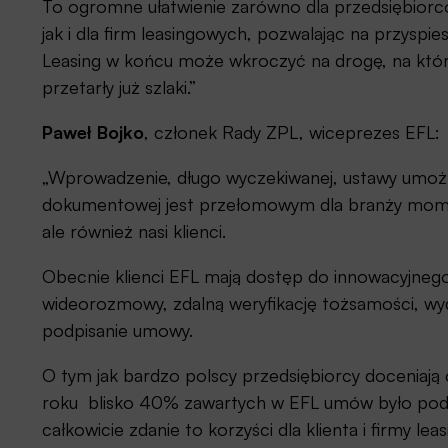
To ogromne ułatwienie zarówno dla przedsiębiorców
jak i dla firm leasingowych, pozwalając na przyspie
Leasing w końcu może wkroczyć na drogę, na któr
przetarły już szlaki.”
Paweł Bojko
, członek Rady ZPL, wiceprezes EFL:
„Wprowadzenie, długo wyczekiwanej, ustawy umożli
dokumentowej jest przełomowym dla branży momen
ale również nasi klienci.
Obecnie klienci EFL mają dostęp do innowacyjne
wideorozmowy, zdalną weryfikację tożsamości, wy
podpisanie umowy.
O tym jak bardzo polscy przedsiębiorcy doceniają 
roku blisko 40% zawartych w EFL umów było podp
całkowicie zdanie to korzyści dla klienta i firmy lea