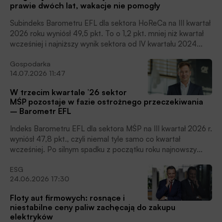
prawie dwóch lat, wakacje nie pomogły
Jednocześnie branża ostrożniej patrzy na inwestycje:
większe nakłady planuje 14% przedsiębiorców, a 31%
Subindeks Barometru EFL dla sektora HoReCa na III kwartał
spodziewa się ich ograniczenia, czytamy w informacji
2026 roku wyniósł 49,5 pkt. To o 1,2 pkt. mniej niż kwartał
prasowej.
wcześniej i najniższy wynik sektora od IV kwartału 2024
roku. Odczyt spadł poniżej progu 50 pkt., który oznacza
Gospodarka
warunki ograniczonego rozwoju. Tym razem branży nie
14.07.2026 11:47
pomógł nawet sezon wakacyjno-urlopowy, który zwykle
wspiera hotele, restauracje i catering. Najmocniej osłabły
W trzecim kwartale ’26 sektor
plany inwestycyjne: tylko 14% firm HoReCa zakłada wzrost
MŚP pozostaje w fazie ostrożnego przeczekiwania
nakładów na środki trwałe, podczas gdy w II kwartale było
– Barometr EFL
to 29%, czytamy w informacji prasowej.
Indeks Barometru EFL dla sektora MŚP na III kwartał 2026 r.
wyniósł 47,8 pkt., czyli niemal tyle samo co kwartał
wcześniej. Po silnym spadku z początku roku najnowszy
odczyt oznacza zatrzymanie pogorszenia nastrojów, ale nie
ESG
przełom. Wskaźnik nadal pozostaje poniżej granicy 50 pkt.,
24.06.2026 17:30
która oznacza sprzyjające warunki do rozwoju. Firmy
najczęściej zakładają brak zmian w sprzedaży i płynności
Floty aut firmowych: rosnące i
finansowej, a w inwestycjach wciąż dominuje ostrożność:
niestabilne ceny paliw zachęcają do zakupu
35% badanych spodziewa się spadku nakładów, podczas
elektryków