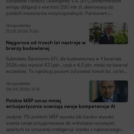
Europejski Fundusz Leasingowy S.A. (EFL) przeprowadził
zintegrowanych z tymże aktywem. Ten kierunek wpisuje się
emisję obligacji o wartości 250 mln zł, skierowaną do
w strategię EFL na lata 2026-2028, spójną ze strategią
polskich inwestorów instytucjonalnych. Partnerem i
ACT 2028 Grupy Crédit Agricole, opartą na trzech filarach:
kluczowym uczestnikiem transakcji był ING Bank Śląski,
Acceleration / Cohesion / Transformation (Przyspieszenie,
Gospodarka
który pełnił rolę organizatora, dealera oraz agenta emisji,
Spójność Transformacja), czytamy w informacji prasowej.
12.05.2026 11:36
czytamy w informacji prasowej.
Najgorsze od trzech lat nastroje w
branży budowlanej
Subindeks Barometru EFL dla budownictwa w II kwartale
2026 roku wyniósł 47,1 pkt., czyli o 4,3 pkt. mniej niż kwartał
wcześniej. To najniższy poziom od ponad trzech lat, ostatni
niższy odczyt odnotowano w IV kwartale 2022 roku, kiedy
Gospodarka
wskaźnik wyniósł 46,6 pkt. Po stabilnym początku roku
06.05.2026 11:14
budownictwo znalazło się poniżej neutralnego progu 50
pkt., który oddziela warunki sprzyjające rozwojowi od
Polskie MŚP coraz mniej
niekorzystnych. Najmocniej pogorszyły się prognozy
entuzjastycznie oceniają swoje kompetencje AI
sprzedaży i płynności finansowej: ich poprawy spodziewa
się tylko po 3 proc. firm budowlanych, czytamy w informacji
Jedynie 7% polskich MŚP wysoko lub bardzo wysoko
prasowej.
ocenia swoje przygotowanie do wdrażania rozwiązań
opartych na sztucznej inteligencji, wynika z najnowszego