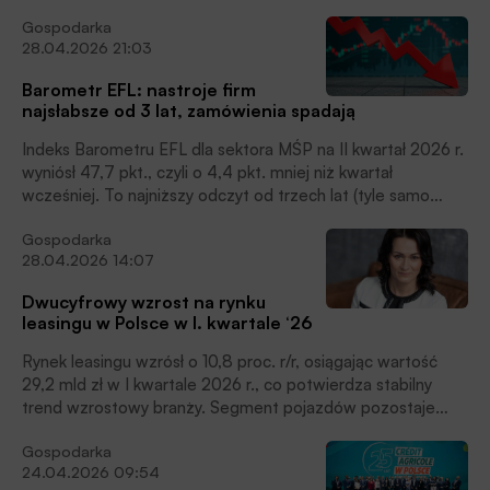
Barometru AI na pierwsze półrocze 2026 roku,
Gospodarka
realizowanego przez EFL. To wyraźna zmiana wobec
28.04.2026 21:03
poprzedniego pomiaru, kiedy wysoką samoocenę
deklarowała prawie co czwarta firma. Połowa badanych
Barometr EFL: nastroje firm
ocenia swoje kompetencje jako umiarkowane, a 43% jako
najsłabsze od 3 lat, zamówienia spadają
niskie, czytamy w informacji prasowej.
Indeks Barometru EFL dla sektora MŚP na II kwartał 2026 r.
wyniósł 47,7 pkt., czyli o 4,4 pkt. mniej niż kwartał
wcześniej. To najniższy odczyt od trzech lat (tyle samo
wyniósł w II kwartale 2023 roku) i wyraźny sygnał
Gospodarka
pogarszających się nastrojów w sektorze MŚP. Najmocniej
28.04.2026 14:07
osłabły prognozy sprzedaży, bo tylko 9 proc. firm liczy na jej
wzrost, podczas gdy w poprzednim kwartale było to 21
Dwucyfrowy wzrost na rynku
proc. W ślad za słabszymi oczekiwaniami sprzedażowymi
leasingu w Polsce w I. kwartale ‘26
pogorszyły się także prognozy dotyczące płynności
finansowej i korzystania z zewnętrznego finansowania, co
Rynek leasingu wzrósł o 10,8 proc. r/r, osiągając wartość
pokazuje, że firmy coraz ostrożniej patrzą na najbliższe
29,2 mld zł w I kwartale 2026 r., co potwierdza stabilny
miesiące, czytamy w informacji prasowej.
trend wzrostowy branży. Segment pojazdów pozostaje
głównym motorem rynku – szczególnie silny wzrost
Gospodarka
odnotowano w finansowaniu pojazdów ciężkich (19 proc.
24.04.2026 09:54
r/r). Maszyny i urządzenia rosną umiarkowanie (8,8 proc. r/r)