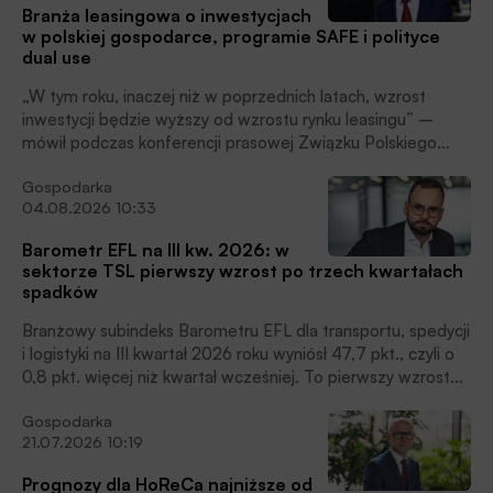
Branża leasingowa o inwestycjach
w polskiej gospodarce, programie SAFE i polityce
dual use
„W tym roku, inaczej niż w poprzednich latach, wzrost
inwestycji będzie wyższy od wzrostu rynku leasingu” –
mówił podczas konferencji prasowej Związku Polskiego
Leasingu Marcin Nieplowicz, główny ekonomista ZPL i EFL.
Gospodarka
04.08.2026 10:33
Barometr EFL na III kw. 2026: w
sektorze TSL pierwszy wzrost po trzech kwartałach
spadków
Branżowy subindeks Barometru EFL dla transportu, spedycji
i logistyki na III kwartał 2026 roku wyniósł 47,7 pkt., czyli o
0,8 pkt. więcej niż kwartał wcześniej. To pierwszy wzrost
po trzech kwartałach spadków, ale sektor nadal pozostaje
Gospodarka
poniżej progu 50 pkt., który oddziela warunki sprzyjające
21.07.2026 10:19
rozwojowi od niekorzystnych. Największa poprawa dotyczy
prognoz sprzedażowych: wzrostu sprzedaży zamówień
Prognozy dla HoReCa najniższe od
spodziewa się 13% firm TSL wobec 3% kwartał wcześniej.