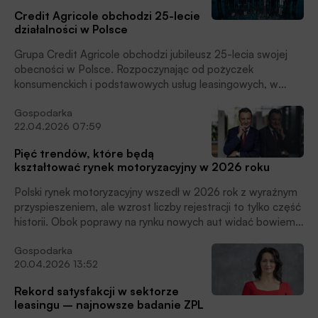
przy wyraźnym zróżnicowaniu sektorowym – dynamiczne
Credit Agricole obchodzi 25-lecie
wzrosty w części kategorii kontrastują ze spadkami m.in. w
działalności w Polsce
rolnictwie, czytamy w informacji prasowej ZPL.
Grupa Credit Agricole obchodzi jubileusz 25-lecia swojej
obecności w Polsce. Rozpoczynając od pożyczek
konsumenckich i podstawowych usług leasingowych, w
ciągu ćwierćwiecza rozwinęła w pełni swój unikalny model
Gospodarka
relacyjny bankowości uniwersalnej, uzupełniony o gamę
22.04.2026 07:59
dodatkowych usług finansowych, ubezpieczeniowych i
inwestycyjnych, zdobywając uznanie klientów i stabilną
Pięć trendów, które będą
pozycję rynkową, czytamy w informacji prasowej.
kształtować rynek motoryzacyjny w 2026 roku
Polski rynek motoryzacyjny wszedł w 2026 rok z wyraźnym
przyspieszeniem, ale wzrost liczby rejestracji to tylko część
historii. Obok poprawy na rynku nowych aut widać bowiem
kilka silnych zmian strukturalnych. Eksperci EFL zwracają
Gospodarka
uwagę, że słabnie import samochodów używanych z
20.04.2026 13:52
zagranicy, rośnie udział marek chińskich, przyspiesza
elektryfikacja, a firmy coraz częściej wybierają nie sam
Rekord satysfakcji w sektorze
zakup pojazdu, lecz przewidywalny model jego
leasingu – najnowsze badanie ZPL
użytkowania. Z perspektywy finansowania to znak, że rynek