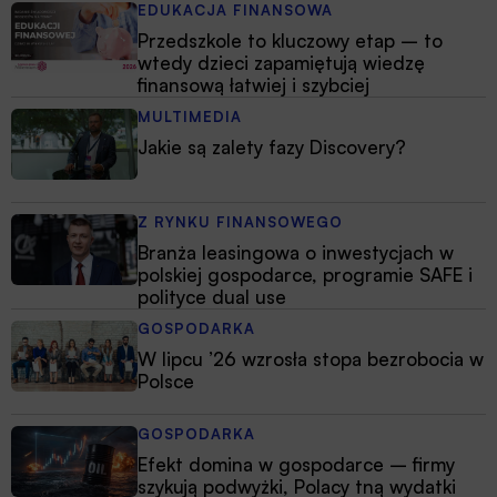
EDUKACJA FINANSOWA
Przedszkole to kluczowy etap – to
wtedy dzieci zapamiętują wiedzę
finansową łatwiej i szybciej
MULTIMEDIA
Jakie są zalety fazy Discovery?
Z RYNKU FINANSOWEGO
Branża leasingowa o inwestycjach w
polskiej gospodarce, programie SAFE i
polityce dual use
GOSPODARKA
W lipcu ’26 wzrosła stopa bezrobocia w
Polsce
GOSPODARKA
Efekt domina w gospodarce – firmy
szykują podwyżki, Polacy tną wydatki