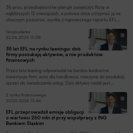
gdy 15% liczy na ich wzrost, czytamy w informacji prasowej.
36 proc. przedsiębiorstw planuje zwiększyć flotę w
najbliższych 12 miesiącach, a połowa chce utrzymać ją na
obecnym poziomie, wynika z najnowszego raportu EFL
„Polskie firmy na motoryzacyjnych zakupach”. Do firmowej
Gospodarka
agendy coraz mocniej wchodzą elektryki: 37 proc. firm już
22.06.2026 13:58
ma elektryki we flocie, a 27 proc. jeszcze nie, ale planuje
wdrożenie. Eksperci EFL zwracają uwagę, że na decyzje
35 lat EFL na rynku leasingu: dziś
flotowe coraz większy wpływ ma także geopolityka i
firmy poszukają aktywów, a nie produktów
związana z nią presja paliwowa. 29 proc. przedsiębiorców
finansowych
przyznaje, że rosnące i niestabilne ceny paliw, wynikające
m.in. z napięć na Bliskim Wschodzie, zwiększają gotowość
Przez lata leasing odpowiadał na bardzo konkretne
do rozważenia aut elektrycznych, czytamy w informacji
inwestycje firm: auto dla handlowca, maszynę do produkcji,
prasowej.
sprzęt do świadczenia usług. Dziś aktywo nadal jest
punktem wyjścia, ale zmienia się sposób jego finansowania i
Z rynku finansowego
użytkowania. Przedsiębiorcy nie oczekują już umowy i raty,
20.05.2026 13:46
lecz kompleksowej usługi, która zapewni dostępność,
mobilność, serwis, ubezpieczenie czy obsługę zdalną.
EFL przeprowadził emisję obligacji
Eksperci EFL, który w 2026 roku obchodzi 35-lecie
o wartości 250 mln zł przy współpracy z ING
działalności, wskazują, że rynek finansowania firm
Bankiem Śląskim
przechodzi ewolucję od posiadania do korzystania oraz od
pojedynczej usługi leasingowej do ekosystemu rozwiązań