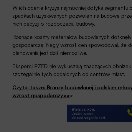
W ich ocenie kryzys najmocniej dotyka segmentu
spadkach uzyskiwanych pozwoleń na budowę przez
nich decyzji o rozpoczęciu budowy.
Rosnące koszty materiałów budowlanych dotknęł
gospodarczą. Nagły wzrost cen spowodował, że dok
planowania jest dziś niemożliwe.
Eksperci PZFD nie wykluczają znaczących obniże
szczególnie tych oddalonych od centrów miast.
Czytaj także: Branży budowlanej i polskim młody
wzrost gospodarczy>>
>