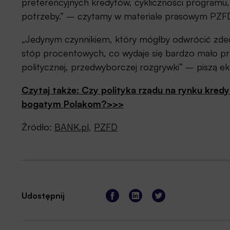
preferencyjnych kredytów, cykliczności programu,
potrzeby.” – czytamy w materiale prasowym PZFD 
„Jedynym czynnikiem, który mógłby odwrócić zdec
stóp procentowych, co wydaje się bardzo mało p
politycznej, przedwyborczej rozgrywki” – piszą e
Czytaj także: Czy polityka rządu na rynku kred
bogatym Polakom?>>>
Źródło:
BANK.pl
,
PZFD
Udostępnij