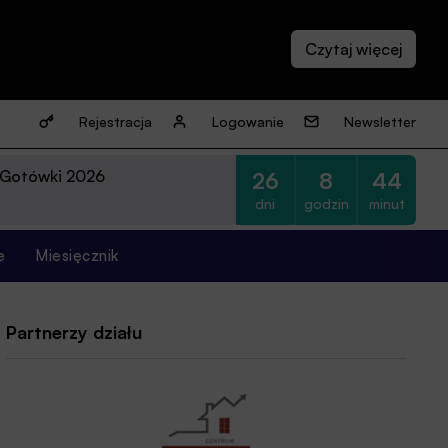
Rejestracja
Logowanie
Newsletter
 Gotówki 2026
26
8
44
dni
godzin
minut
e
Miesięcznik
Partnerzy działu