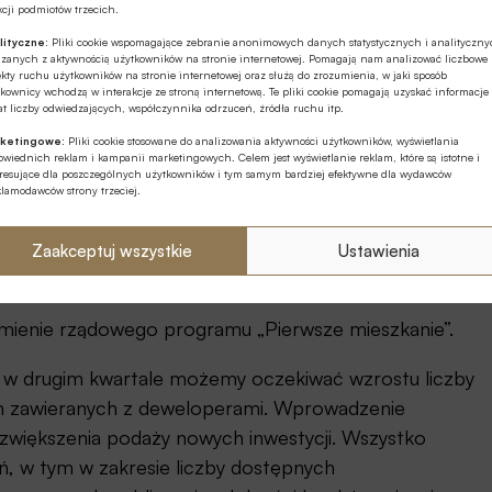
cji podmiotów trzecich.
lityczne:
Pliki cookie wspomagające zebranie anonimowych danych statystycznych i analityczn
ązanych z aktywnością użytkowników na stronie internetowej. Pomagają nam analizować liczbowe
kty ruchu użytkowników na stronie internetowej oraz służą do zrozumienia, w jaki sposób
kownicy wchodzą w interakcje ze stroną internetową. Te pliki cookie pomagają uzyskać informacje
t liczby odwiedzających, współczynnika odrzuceń, źródła ruchu itp.
ketingowe:
Pliki cookie stosowane do analizowania aktywności użytkowników, wyświetlania
wiednich reklam i kampanii marketingowych. Celem jest wyświetlanie reklam, które są istotne i
eresujące dla poszczególnych użytkowników i tym samym bardziej efektywne dla wydawców
edaży z poprzednich lat konieczne będzie poluzowanie
klamodawców strony trzeciej.
wysokości stóp procentowych. To drugie jest mało
flację, która wg prognoz KE może być najwyższa w
Zaakceptuj wszystkie
Ustawienia
omienie rządowego programu „Pierwsze mieszkanie”.
ca, w drugim kwartale możemy oczekiwać wzrostu liczby
 zawieranych z deweloperami. Wprowadzenie
większenia podaży nowych inwestycji. Wszystko
ń, w tym w zakresie liczby dostępnych