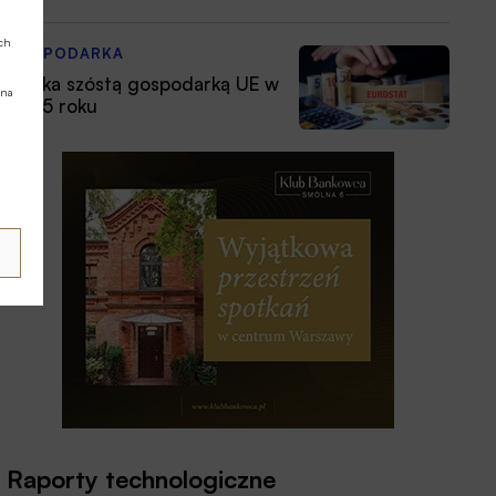
ych
GOSPODARKA
Polska szóstą gospodarką UE w
 na
2025 roku
Raporty technologiczne