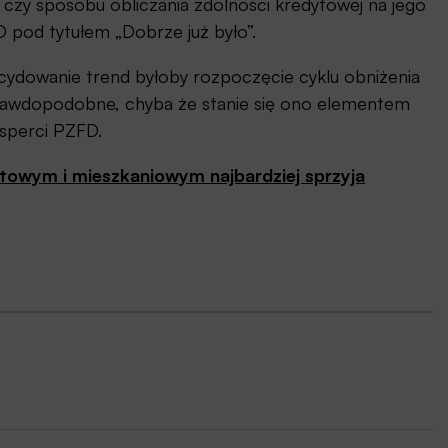
 czy sposobu obliczania zdolności kredytowej na jego
pod tytułem „Dobrze już było”.
ydowanie trend byłoby rozpoczęcie cyklu obniżenia
rawdopodobne, chyba że stanie się ono elementem
ksperci PZFD.
ytowym i mieszkaniowym najbardziej sprzyja