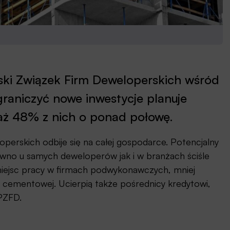
ski Związek Firm Deweloperskich wśród
graniczyć nowe inwestycje planuje
aż 48% z nich o ponad połowę.
operskich odbije się na całej gospodarce. Potencjalny
wno u samych deweloperów jak i w branżach ściśle
miejsc pracy w firmach podwykonawczych, mniej
y cementowej. Ucierpią także pośrednicy kredytowi,
PZFD.