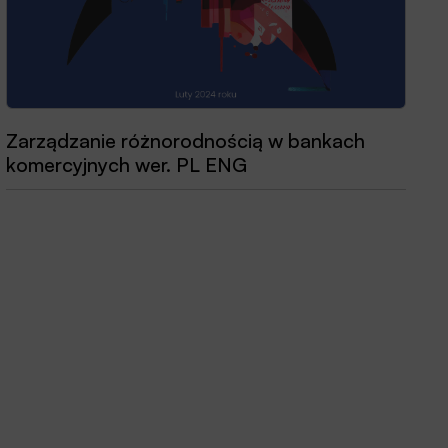
Zarządzanie różnorodnością w bankach
Przewodnik dobrych praktyk 2025
komercyjnych wer. PL ENG