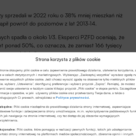
y sprzedali w 2022 roku o 38% mniej mieszkań niż
tąpił powrót do poziomów z lat 2013-14.
ych spadła o około 1/3. Eksperci PZFD oceniają, że
et ponad 50%, co oznacza, że zamiast 166 tysięcy
 nowych lokali.
Strona korzysta z plików cookie
iem obniżonego zainteresowania ze strony kupujących.
tronie stosujemy pliki cookie w celu zapewnienie prawidłowego działania, ułatwienia korzystania, 
zmian w rekomendacji S przez KNF, wzrostu stóp
e w celach statystycznych i marketingowych. Wybierając „Zaakceptuj wszystkie” wyrażasz zgodę n
owanie wszystkich plików cookie. Jeśli chcesz wyrazić zgodę na stosowanie tylko niektórych plików
ść kredytową Polaków.
ie, wybierz „Ustawienia”, skonfiguruj preferencje i wybierz przycisk „Zapisz”. Pamiętaj, że możesz
nić swoje ustawienia w każdym czasie klikając przycisk „Pliki cookie” w stopce portalu. Szczegółow
rmacje o sposobie, w jaki używamy plików cookie oraz przetwarzamy Twoje dane, a także o
nowych inwestycji w obliczu niskiego zainteresowania
ysługujących Ci prawach, odnajdziesz w
Polityce prywatności
.
h i robocizny, trudności w pozyskiwaniu
ezbędne:
Pliki cookie niezbędne do prawidłowego działania strony internetowej, zapewniające
stawowe funkcje i zabezpieczenia strony umożliwiające, m.in. wykorzystywanie podstawowych funk
obsługi długu jest po prostu zbyt ryzykowne. W
ch jak nawigacja na stronie internetowej, czy tez dostęp do jej obszarów wymagających
zestników rynku.
rzytelnienia.
kcjonalne:
Pliki cookie, które pomagają w realizacji pewnych funkcji, takich jak udostępnianie
aleko za państwami Europy Zachodniej>>>
rtości strony internetowej na platformach mediów społecznościowych, zbieranie opinii i innych