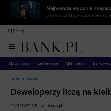
Najnowsze wydanie miesięc
Sprawdź szczegóły i zapisz się na 
Szukaj
Aktualności
Konferencje
Multimedia
Bankowość
NIERUCHOMOŚCI
Deweloperzy liczą na kie
10.01.2023 12:11
rl
|
BANK.pl