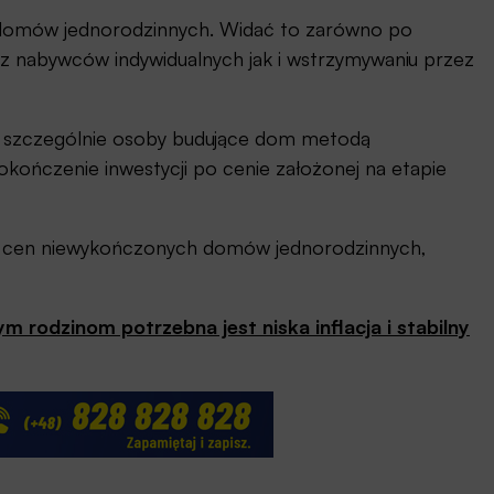
 domów jednorodzinnych. Widać to zarówno po
 nabywców indywidualnych jak i wstrzymywaniu przez
y szczególnie osoby budujące dom metodą
ończenie inwestycji po cenie założonej na etapie
k cen niewykończonych domów jednorodzinnych,
m rodzinom potrzebna jest niska inflacja i stabilny